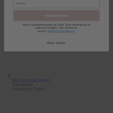
Abonnieren
Keine Datenweitergabe an Dritte. Eine Abmeldung ist
jederzeit möglich. Hier findest du
unsere
Datenschutzerklärung
.
Nein, danke.
Bio Cotton
von Speidel
Trägerbustier
Normalpreis
12,99 €