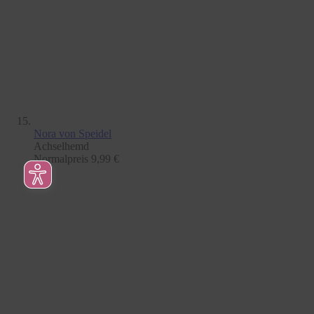
Nora
von Speidel
Achselhemd
Normalpreis
9,99 €