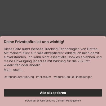
Nina
von Speidel
Langbeinschlüpfer
Normalpreis
8,99 €