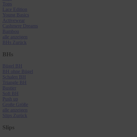
Tops
Lace Edition
Young Basics
Activewear
Cashmere Dreams
Bambou
alle anzeigen
BHs
Zurück
BHs
Bügel BH
BH ohne Bügel
Schalen BH
Triangle BH
Bustier
Soft BH
Push up
Große Größe
alle anzeigen
Slips
Zurück
Slips