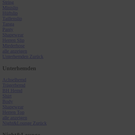
String
Minislip
Hüftslip
Taillenslip
Tanga
Panty
Shapewear
Herren Slip
Miederhose
alle anzeigen
Unterhemden
Zurück
Unterhemden
Achselhemd
Trägerhemd
BH Hemd
Shirt
Body
Shapewear
Herren Top
alle anzeigen
Night&Lounge
Zurück
Night&Lounge