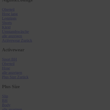
Oberteil
Hose lang
Leggings
Shorts
Kleid
Umstandswäsche
alle anzeigen
Activewear
Zurück
Activewear
Sport BH
Oberteil
Hose
alle anzeigen
Plus Size
Zurück
Plus Size
Slip
BH
Body
alle anzeigen