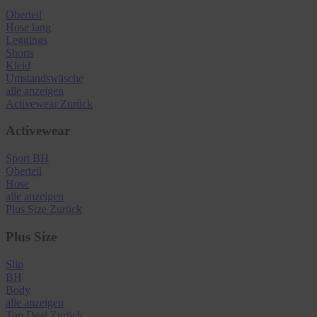
Oberteil
Hose lang
Leggings
Shorts
Kleid
Umstandswäsche
alle anzeigen
Activewear
Zurück
Activewear
Sport BH
Oberteil
Hose
alle anzeigen
Plus Size
Zurück
Plus Size
Slip
BH
Body
alle anzeigen
Top Deal
Zurück