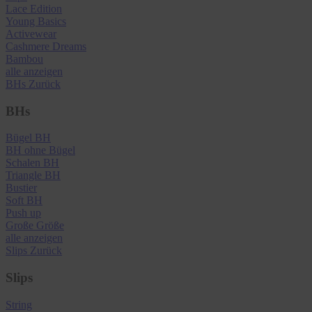
Lace Edition
Young Basics
Activewear
Cashmere Dreams
Bambou
alle anzeigen
BHs
Zurück
BHs
Bügel BH
BH ohne Bügel
Schalen BH
Triangle BH
Bustier
Soft BH
Push up
Große Größe
alle anzeigen
Slips
Zurück
Slips
String