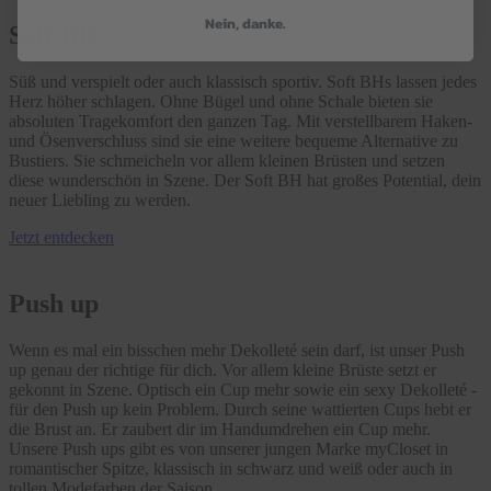
Nein, danke.
Soft BH
Süß und verspielt oder auch klassisch sportiv. Soft BHs lassen jedes
Herz höher schlagen. Ohne Bügel und ohne Schale bieten sie
absoluten Tragekomfort den ganzen Tag. Mit verstellbarem Haken-
und Ösenverschluss sind sie eine weitere bequeme Alternative zu
Bustiers. Sie schmeicheln vor allem kleinen Brüsten und setzen
diese wunderschön in Szene. Der Soft BH hat großes Potential, dein
neuer Liebling zu werden.
Jetzt entdecken
Push up
Wenn es mal ein bisschen mehr Dekolleté sein darf, ist unser Push
up genau der richtige für dich. Vor allem kleine Brüste setzt er
gekonnt in Szene. Optisch ein Cup mehr sowie ein sexy Dekolleté -
für den Push up kein Problem. Durch seine wattierten Cups hebt er
die Brust an. Er zaubert dir im Handumdrehen ein Cup mehr.
Unsere Push ups gibt es von unserer jungen Marke myCloset in
romantischer Spitze, klassisch in schwarz und weiß oder auch in
tollen Modefarben der Saison.