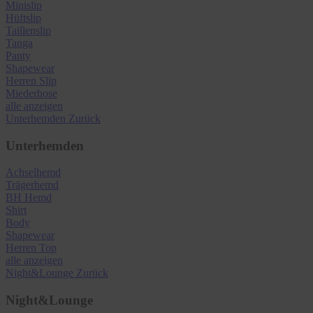
Minislip
Hüftslip
Taillenslip
Tanga
Panty
Shapewear
Herren Slip
Miederhose
alle anzeigen
Unterhemden
Zurück
Unterhemden
Achselhemd
Trägerhemd
BH Hemd
Shirt
Body
Shapewear
Herren Top
alle anzeigen
Night&Lounge
Zurück
Night&Lounge