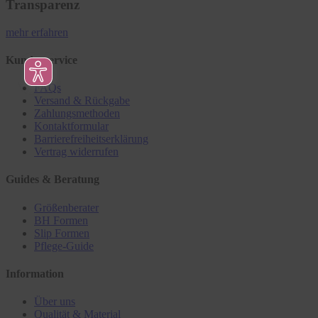
Transparenz
mehr erfahren
Kundenservice
FAQs
Versand & Rückgabe
Zahlungsmethoden
Kontaktformular
Barrierefreiheitserklärung
Vertrag widerrufen
Guides & Beratung
Größenberater
BH Formen
Slip Formen
Pflege-Guide
Information
Über uns
Qualität & Material