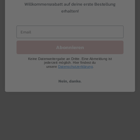
Willkommensrabatt auf deine erste Bestellung
erhalten!
Britta
von Speidel
Tanga
Normalpreis
6,99 €
Abonnieren
Keine Datenweitergabe an Dritte. Eine Abmeldung ist
jederzeit möglich. Hier findest du
unsere
Datenschutzerklärung
.
Nein, danke.