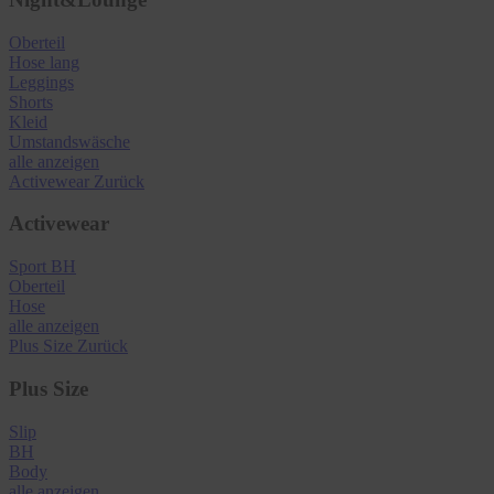
Oberteil
Hose lang
Leggings
Shorts
Kleid
Umstandswäsche
alle anzeigen
Activewear
Zurück
Activewear
Sport BH
Oberteil
Hose
alle anzeigen
Plus Size
Zurück
Plus Size
Slip
BH
Body
alle anzeigen