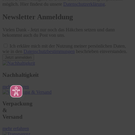
möglich. Hier findest du unsere
Datenschutzerklärung
.
Newsletter Anmeldung
Vielen Dank - Jetzt nur noch das Häkchen setzen und dann
bekommst auch du Post von uns.
Ich erkläre mich mit der Nutzung meiner persönlichen Daten,
wie in den
Datenschutzbestimmungen
beschrieben einverstanden.
Jetzt anmelden
Nachhaltigkeit
mehr erfahren
Verpackung
&
Versand
mehr erfahren