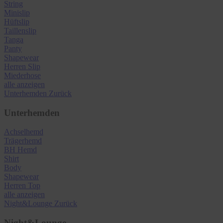
String
Minislip
Hüftslip
Taillenslip
Tanga
Panty
Shapewear
Herren Slip
Miederhose
alle anzeigen
Unterhemden
Zurück
Unterhemden
Achselhemd
Trägerhemd
BH Hemd
Shirt
Body
Shapewear
Herren Top
alle anzeigen
Night&Lounge
Zurück
Night&Lounge