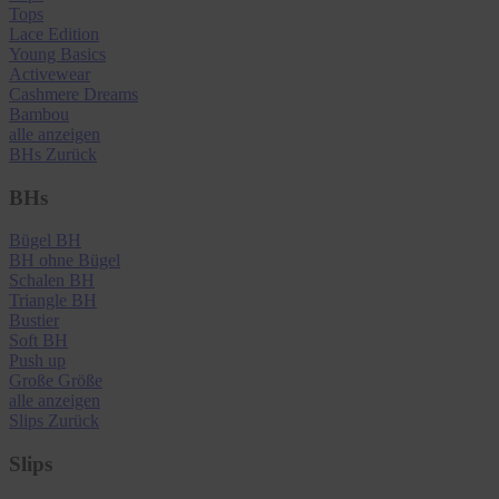
Tops
Lace Edition
Young Basics
Activewear
Cashmere Dreams
Bambou
alle anzeigen
BHs
Zurück
BHs
Bügel BH
BH ohne Bügel
Schalen BH
Triangle BH
Bustier
Soft BH
Push up
Große Größe
alle anzeigen
Slips
Zurück
Slips