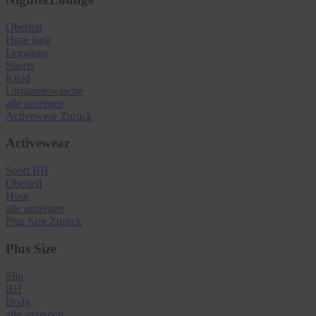
Oberteil
Hose lang
Leggings
Shorts
Kleid
Umstandswäsche
alle anzeigen
Activewear
Zurück
Activewear
Sport BH
Oberteil
Hose
alle anzeigen
Plus Size
Zurück
Plus Size
Slip
BH
Body
alle anzeigen