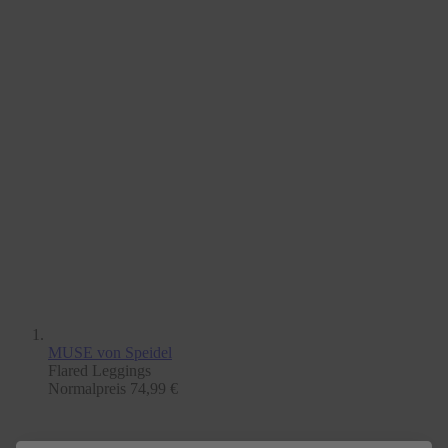
MUSE
von Speidel
Flared Leggings
Normalpreis
74,99 €