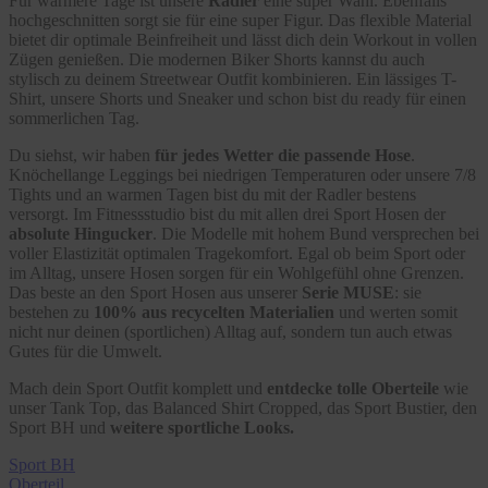
Für wärmere Tage ist unsere
Radler
eine super Wahl. Ebenfalls
hochgeschnitten sorgt sie für eine super Figur. Das flexible Material
bietet dir optimale Beinfreiheit und lässt dich dein Workout in vollen
Zügen genießen. Die modernen Biker Shorts kannst du auch
stylisch zu deinem Streetwear Outfit kombinieren. Ein lässiges T-
Shirt, unsere Shorts und Sneaker und schon bist du ready für einen
sommerlichen Tag.
Du siehst, wir haben
für jedes Wetter die passende Hose
.
Knöchellange Leggings bei niedrigen Temperaturen oder unsere 7/8
Tights und an warmen Tagen bist du mit der Radler bestens
versorgt. Im Fitnessstudio bist du mit allen drei Sport Hosen der
absolute Hingucker
. Die Modelle mit hohem Bund versprechen bei
voller Elastizität optimalen Tragekomfort. Egal ob beim Sport oder
im Alltag, unsere Hosen sorgen für ein Wohlgefühl ohne Grenzen.
Das beste an den Sport Hosen aus unserer
Serie MUSE
: sie
bestehen zu
100% aus recycelten Materialien
und werten somit
nicht nur deinen (sportlichen) Alltag auf, sondern tun auch etwas
Gutes für die Umwelt.
Mach dein Sport Outfit komplett und
entdecke tolle Oberteile
wie
unser Tank Top, das Balanced Shirt Cropped, das Sport Bustier, den
Sport BH und
weitere sportliche Looks.
Sport BH
Oberteil