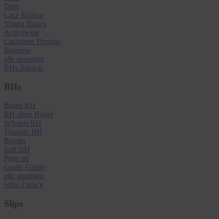
Tops
Lace Edition
Young Basics
Activewear
Cashmere Dreams
Bambou
alle anzeigen
BHs
Zurück
BHs
Bügel BH
BH ohne Bügel
Schalen BH
Triangle BH
Bustier
Soft BH
Push up
Große Größe
alle anzeigen
Slips
Zurück
Slips