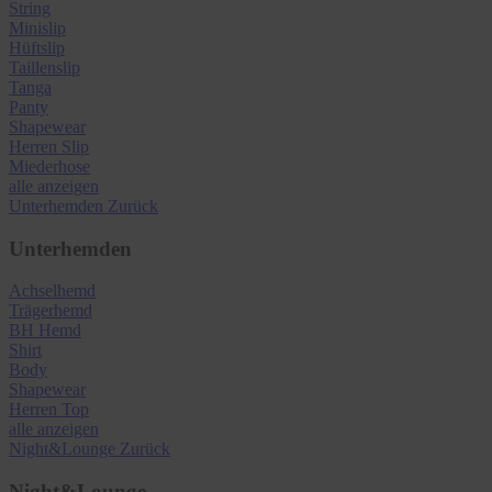
String
Minislip
Hüftslip
Taillenslip
Tanga
Panty
Shapewear
Herren Slip
Miederhose
alle anzeigen
Unterhemden
Zurück
Unterhemden
Achselhemd
Trägerhemd
BH Hemd
Shirt
Body
Shapewear
Herren Top
alle anzeigen
Night&Lounge
Zurück
Night&Lounge