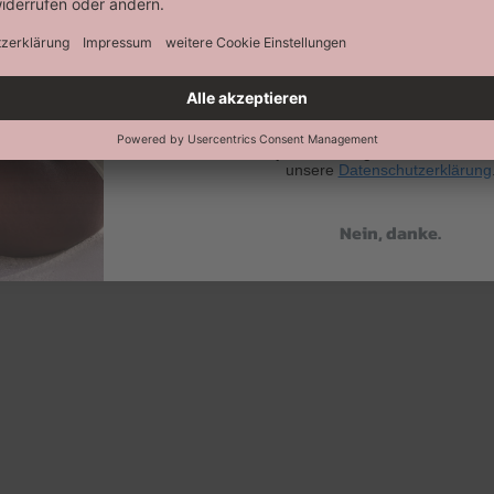
Abonnieren
Keine Datenweitergabe an Dritte. Eine A
jederzeit möglich. Hier findest 
unsere
Datenschutzerklärung
Nein, danke.