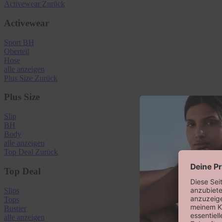
Activewear
Zurück
Activewear
Sport BH
Oberteil
Hose
alle anzeigen
Plus Size
Zurück
Plus Size
Slip
BH
Body
alle anzeigen
Top Deal
Zurück
Top Deal
Slips
Tops
Bustier
alle anzeigen