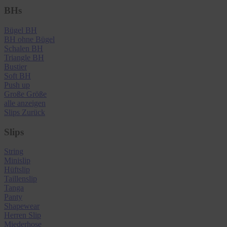
BHs
Bügel BH
BH ohne Bügel
Schalen BH
Triangle BH
Bustier
Soft BH
Push up
Große Größe
alle anzeigen
Slips
Zurück
Slips
String
Minislip
Hüftslip
Taillenslip
Tanga
Panty
Shapewear
Herren Slip
Miederhose