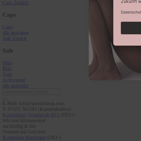
Caps
Zurück
Caps
Caps
alle anzeigen
Sale
Zurück
Sale
Slips
BHs
Tops
Activewear
alle anzeigen
E-Mail: info@speidelshop.com
T: 07471 701283 (Kundenhotline)
Kostenloser Versand ab 60 €
(DEU)
Wir sind klimaneutral
nachhaltig & fair
Versand mit GoGreen
Kostenlose Rückgabe
(DEU)