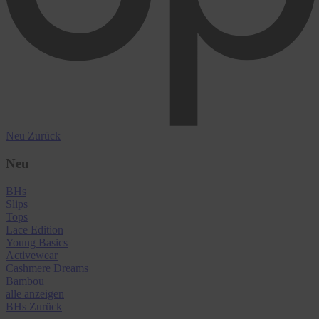
Neu
Zurück
Neu
BHs
Slips
Tops
Lace Edition
Young Basics
Activewear
Cashmere Dreams
Bambou
alle anzeigen
BHs
Zurück