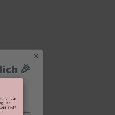
dich 🎉
 und 10%
 Bestellung