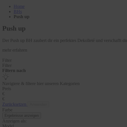
Home
BHs
Push up
Push up
Der Push up BH zaubert dir ein perfektes Dekolleté und verschafft 
mehr erfahren
Filter
Filter
Filtern nach
Navigiere & filtere hier unseren Kategorien
Preis
€
€
Zurücksetzen
Anwenden
Farbe
Ergebnisse anzeigen
Anzeigen als:
Model