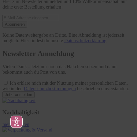
Hier zum Newsletter anmelden und 10% Willkommensrabatt auf
deine erste Bestellung erhalten!
Abonnieren
Keine Datenweitergabe an Dritte. Eine Abmeldung ist jederzeit
möglich. Hier findest du unsere
Datenschutzerklärung
.
Newsletter Anmeldung
Vielen Dank - Jetzt nur noch das Häkchen setzen und dann
bekommst auch du Post von uns.
Ich erkläre mich mit der Nutzung meiner persönlichen Daten,
wie in den
Datenschutzbestimmungen
beschrieben einverstanden.
Jetzt anmelden
Nachhaltigkeit
mehr erfahren