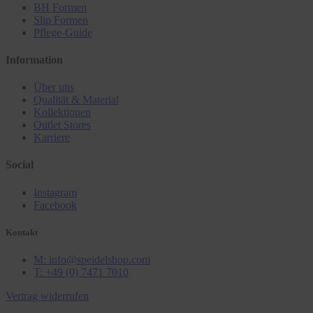
BH Formen
Slip Formen
Pflege-Guide
Information
Über uns
Qualität & Material
Kollektionen
Outlet Stores
Karriere
Social
Instagram
Facebook
Kontakt
M: info@speidelshop.com
T: +49 (0) 7471 7010
Vertrag widerrufen