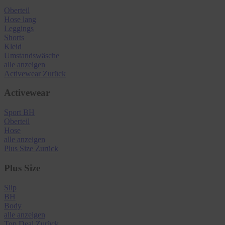
Oberteil
Hose lang
Leggings
Shorts
Kleid
Umstandswäsche
alle anzeigen
Activewear
Zurück
Activewear
Sport BH
Oberteil
Hose
alle anzeigen
Plus Size
Zurück
Plus Size
Slip
BH
Body
alle anzeigen
Top Deal
Zurück