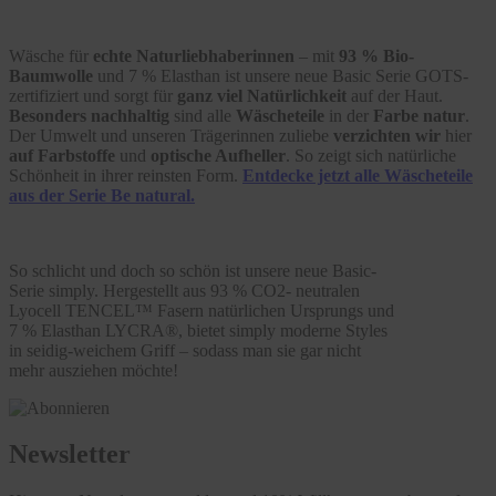
Wäsche für
echte Naturliebhaberinnen
– mit
93 % Bio-
Baumwolle
und 7 % Elasthan ist unsere neue Basic Serie GOTS-
zertifiziert und sorgt für
ganz viel Natürlichkeit
auf der Haut.
Besonders nachhaltig
sind alle
Wäscheteile
in der
Farbe natur
.
Der Umwelt und unseren Trägerinnen zuliebe
verzichten wir
hier
auf Farbstoffe
und
optische Aufheller
. So zeigt sich natürliche
Schönheit in ihrer reinsten Form.
Entdecke jetzt alle Wäscheteile
aus der Serie Be natural.
So schlicht und doch so schön ist unsere neue Basic-
Serie simply. Hergestellt aus 93 % CO2- neutralen
Lyocell TENCEL™ Fasern natürlichen Ursprungs und
7 % Elasthan LYCRA®, bietet simply moderne Styles
in seidig-weichem Griff – sodass man sie gar nicht
mehr ausziehen möchte!
Newsletter