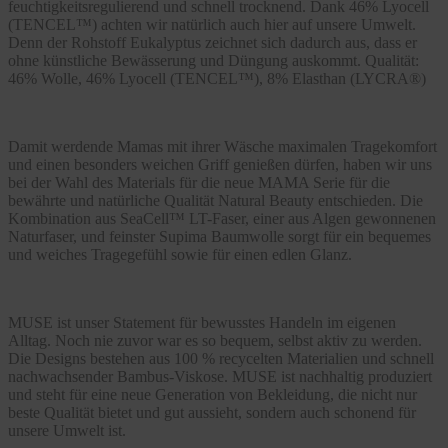
feuchtigkeitsregulierend und schnell trocknend. Dank 46% Lyocell
(TENCEL™) achten wir natürlich auch hier auf unsere Umwelt.
Denn der Rohstoff Eukalyptus zeichnet sich dadurch aus, dass er
ohne künstliche Bewässerung und Düngung auskommt. Qualität:
46% Wolle, 46% Lyocell (TENCEL™), 8% Elasthan (LYCRA®)
Damit werdende Mamas mit ihrer Wäsche maximalen Tragekomfort
und einen besonders weichen Griff genießen dürfen, haben wir uns
bei der Wahl des Materials für die neue MAMA Serie für die
bewährte und natürliche Qualität Natural Beauty entschieden. Die
Kombination aus SeaCell™ LT-Faser, einer aus Algen gewonnenen
Naturfaser, und feinster Supima Baumwolle sorgt für ein bequemes
und weiches Tragegefühl sowie für einen edlen Glanz.
MUSE ist unser Statement für bewusstes Handeln im eigenen
Alltag. Noch nie zuvor war es so bequem, selbst aktiv zu werden.
Die Designs bestehen aus 100 % recycelten Materialien und schnell
nachwachsender Bambus-Viskose. MUSE ist nachhaltig produziert
und steht für eine neue Generation von Bekleidung, die nicht nur
beste Qualität bietet und gut aussieht, sondern auch schonend für
unsere Umwelt ist.