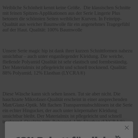
Weibliche Schönheit kennt keine Größe. Die klassischen Schnitte
mit feinen Spitzen-Applikationen aus der Serie Lingerie Plus
betonen die schönsten Seiten weiblicher Kurven. In Feinripp-
Qualität aus weicher Baumwolle für ein angenehmes Tragegefühl
auf der Haut. Qualität: 100% Baumwolle
Unsere Serie magic hip ist dank ihrer kurzen Schnittformen nahezu
unsichtbar – auch unter enganliegender Kleidung. Die weiche,
fließende Polyamid Qualität ist sehr elastisch und formbeständig.
Der Materialmix ist pflegeleicht und schnell trocknend. Qualität:
88% Polyamid, 12% Elasthan (LYCRA®)
Diese Wäsche kann sich sehen lassen. Tut sie aber nicht. Die
hauchzarte Mikrofaser-Qualität erscheint in einer ansprechenden
Matt/Glanz-Optik. Mit flachen Transparentabschlüssen ist die Serie
ein echter Hingucker, der auch unter körpernaher Kleidung
unsichtbar bleibt. Der Materialmix ist pflegeleicht und schnell
trocknend. Qualität: 88% Polyamid, 12% Elasthan (LYCRA®)