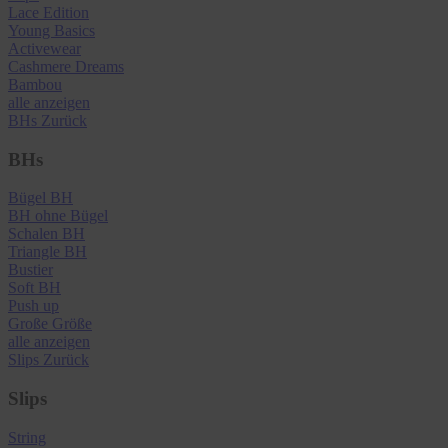
Lace Edition
Young Basics
Activewear
Cashmere Dreams
Bambou
alle anzeigen
BHs
Zurück
BHs
Bügel BH
BH ohne Bügel
Schalen BH
Triangle BH
Bustier
Soft BH
Push up
Große Größe
alle anzeigen
Slips
Zurück
Slips
String