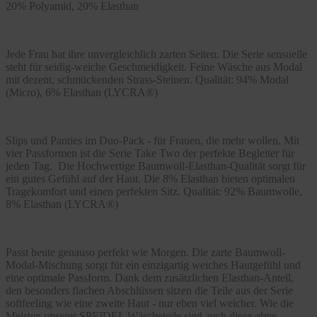
20% Polyamid, 20% Elasthan
Jede Frau hat ihre unvergleichlich zarten Seiten. Die Serie sensuelle
steht für seidig-weiche Geschmeidigkeit. Feine Wäsche aus Modal
mit dezent, schmückenden Strass-Steinen. Qualität: 94% Modal
(Micro), 6% Elasthan (LYCRA®)
Slips und Panties im Duo-Pack - für Frauen, die mehr wollen. Mit
vier Passformen ist die Serie Take Two der perfekte Begleiter für
jeden Tag. Die Hochwertige Baumwoll-Elasthan-Qualität sorgt für
ein gutes Gefühl auf der Haut. Die 8% Elasthan bieten optimalen
Tragekomfort und einen perfekten Sitz. Qualität: 92% Baumwolle,
8% Elasthan (LYCRA®)
Passt heute genauso perfekt wie Morgen. Die zarte Baumwoll-
Modal-Mischung sorgt für ein einzigartig weiches Hautgefühl und
eine optimale Passform. Dank dem zusätzlichen Elasthan-Anteil,
den besonders flachen Abschlüssen sitzen die Teile aus der Serie
softfeeling wie eine zweite Haut - nur eben viel weicher. Wie die
Meisten unserer SPEIDEL Wäscheteile sind auch diese ohne