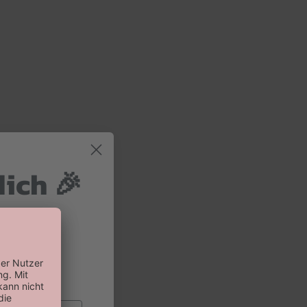
dich 🎉
 und 10%
 Bestellung