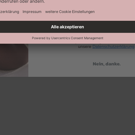
Abonnieren
Keine Datenweitergabe an Dritte. Eine A
jederzeit möglich. Hier findest 
unsere
Datenschutzerklärung
Nein, danke.