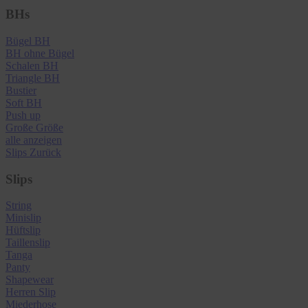
BHs
Bügel BH
BH ohne Bügel
Schalen BH
Triangle BH
Bustier
Soft BH
Push up
Große Größe
alle anzeigen
Slips
Zurück
Slips
String
Minislip
Hüftslip
Taillenslip
Tanga
Panty
Shapewear
Herren Slip
Miederhose