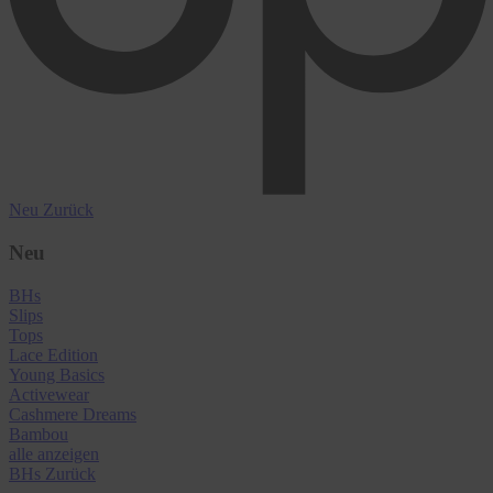
Neu
Zurück
Neu
BHs
Slips
Tops
Lace Edition
Young Basics
Activewear
Cashmere Dreams
Bambou
alle anzeigen
BHs
Zurück