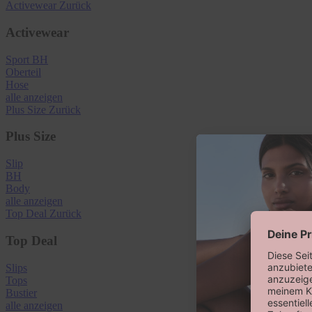
Activewear
Zurück
Activewear
Sport BH
Oberteil
Hose
alle anzeigen
Plus Size
Zurück
Plus Size
Slip
BH
Body
alle anzeigen
Top Deal
Zurück
Top Deal
Slips
Tops
Bustier
alle anzeigen