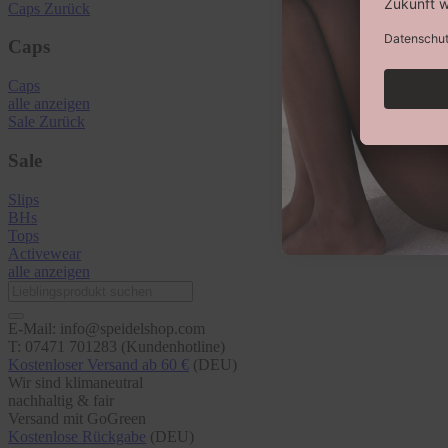
Caps
Zurück
Caps
Caps
alle anzeigen
Sale
Zurück
Sale
Slips
BHs
Tops
Activewear
alle anzeigen
E-Mail: info@speidelshop.com
T: 07471 701283 (Kundenhotline)
Kostenloser Versand ab 60 €
(DEU)
Wir sind klimaneutral
nachhaltig & fair
Versand mit GoGreen
Kostenlose Rückgabe
(DEU)