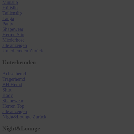
Minislip
Hüftslip
Taillenslip
Tanga
Panty
Shapewear
Herren Slip
Miederhose
alle anzeigen
Unterhemden
Zurück
Unterhemden
Achselhemd
Trägerhemd
BH Hemd
Shirt
Body
Shapewear
Herren Top
alle anzeigen
Night&Lounge
Zurück
Night&Lounge