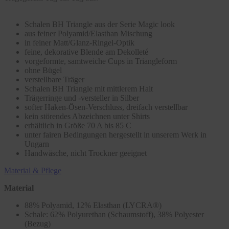
Schalen BH Triangle aus der Serie Magic look
aus feiner Polyamid/Elasthan Mischung
in feiner Matt/Glanz-Ringel-Optik
feine, dekorative Blende am Dekolleté
vorgeformte, samtweiche Cups in Triangleform
ohne Bügel
verstellbare Träger
Schalen BH Triangle mit mittlerem Halt
Trägerringe und -versteller in Silber
softer Haken-Ösen-Verschluss, dreifach verstellbar
kein störendes Abzeichnen unter Shirts
erhältlich in Größe 70 A bis 85 C
unter fairen Bedingungen hergestellt in unserem Werk in
Ungarn
Handwäsche, nicht Trockner geeignet
Material & Pflege
Material
88% Polyamid, 12% Elasthan (LYCRA®)
Schale: 62% Polyurethan (Schaumstoff), 38% Polyester
(Bezug)