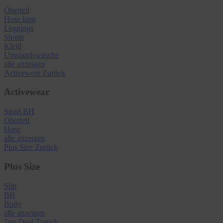
Oberteil
Hose lang
Leggings
Shorts
Kleid
Umstandswäsche
alle anzeigen
Activewear
Zurück
Activewear
Sport BH
Oberteil
Hose
alle anzeigen
Plus Size
Zurück
Plus Size
Slip
BH
Body
alle anzeigen
Top Deal
Zurück