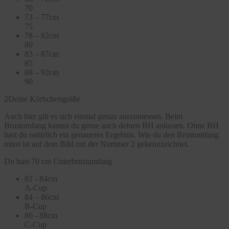
70
73 – 77cm
75
78 – 82cm
80
83 – 87cm
85
88 – 92cm
90
2
Deine Körbchengröße
Auch hier gilt es sich einmal genau auszumessen. Beim
Brustumfang kannst du gerne auch deinen BH anlassen. Ohne BH
hast du natürlich ein genaueres Ergebnis. Wie du den Brustumfang
misst ist auf dem Bild mit der Nummer 2 gekennzeichnet.
Du hast 70 cm Unterbrustumfang
82 - 84cm
A-Cup
84 – 86cm
B-Cup
86 - 88cm
C-Cup