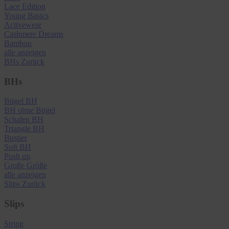
Lace Edition
Young Basics
Activewear
Cashmere Dreams
Bambou
alle anzeigen
BHs
Zurück
BHs
Bügel BH
BH ohne Bügel
Schalen BH
Triangle BH
Bustier
Soft BH
Push up
Große Größe
alle anzeigen
Slips
Zurück
Slips
String