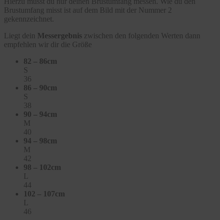
Hierzu musst du nur deinen Brustumfang messen. Wie du den
Brustumfang misst ist auf dem Bild mit der Nummer 2
gekennzeichnet.
Liegt dein
Messergebnis
zwischen den folgenden Werten dann
empfehlen wir dir die Größe
82 – 86cm
S
36
86 – 90cm
S
38
90 – 94cm
M
40
94 – 98cm
M
42
98 – 102cm
L
44
102 – 107cm
L
46