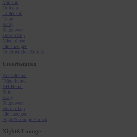
Minislip
Hüftslip
Taillenslip
Tanga
Panty
Shapewear
Herren Slip
Miederhose
alle anzeigen
Unterhemden
Zurück
Unterhemden
Achselhemd
Trägerhemd
BH Hemd
Shirt
Body
Shapewear
Herren Top
alle anzeigen
Night&Lounge
Zurück
Night&Lounge