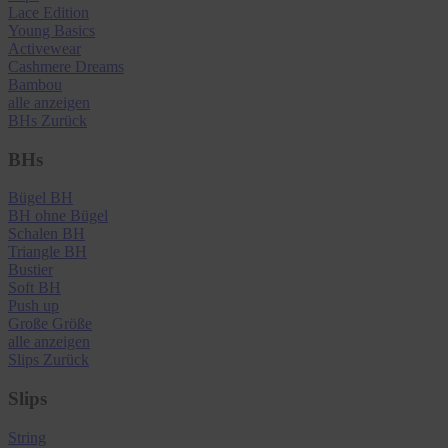
Lace Edition
Young Basics
Activewear
Cashmere Dreams
Bambou
alle anzeigen
BHs
Zurück
BHs
Bügel BH
BH ohne Bügel
Schalen BH
Triangle BH
Bustier
Soft BH
Push up
Große Größe
alle anzeigen
Slips
Zurück
Slips
String