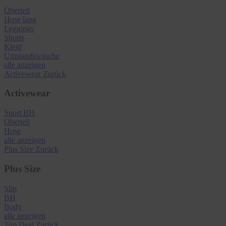
Oberteil
Hose lang
Leggings
Shorts
Kleid
Umstandswäsche
alle anzeigen
Activewear
Zurück
Activewear
Sport BH
Oberteil
Hose
alle anzeigen
Plus Size
Zurück
Plus Size
Slip
BH
Body
alle anzeigen
Top Deal
Zurück