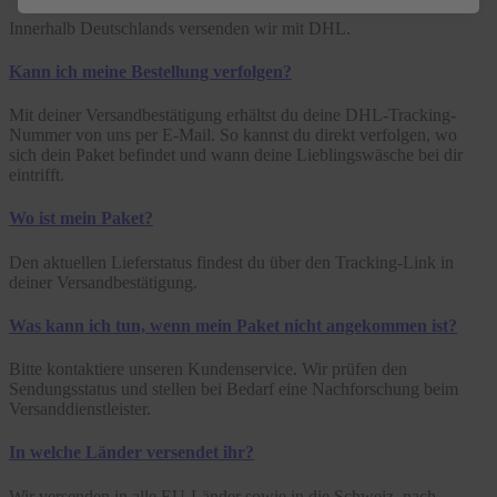
Innerhalb Deutschlands versenden wir mit DHL.
Kann ich meine Bestellung verfolgen?
Mit deiner Versandbestätigung erhältst du deine DHL-Tracking-
Nummer von uns per E-Mail. So kannst du direkt verfolgen, wo
sich dein Paket befindet und wann deine Lieblingswäsche bei dir
eintrifft.
Wo ist mein Paket?
Den aktuellen Lieferstatus findest du über den Tracking-Link in
deiner Versandbestätigung.
Was kann ich tun, wenn mein Paket nicht angekommen ist?
Bitte kontaktiere unseren Kundenservice. Wir prüfen den
Sendungsstatus und stellen bei Bedarf eine Nachforschung beim
Versanddienstleister.
In welche Länder versendet ihr?
Wir versenden in alle EU-Länder sowie in die Schweiz, nach