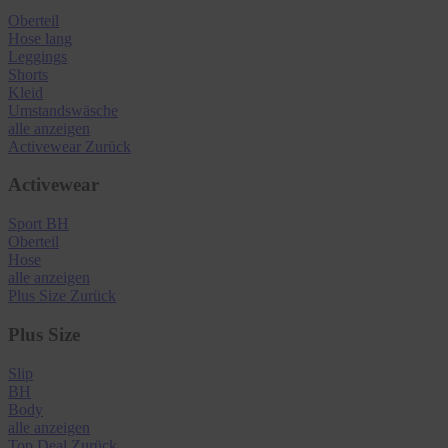
Oberteil
Hose lang
Leggings
Shorts
Kleid
Umstandswäsche
alle anzeigen
Activewear
Zurück
Activewear
Sport BH
Oberteil
Hose
alle anzeigen
Plus Size
Zurück
Plus Size
Slip
BH
Body
alle anzeigen
Top Deal
Zurück