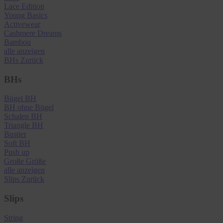
Lace Edition
Young Basics
Activewear
Cashmere Dreams
Bambou
alle anzeigen
BHs
Zurück
BHs
Bügel BH
BH ohne Bügel
Schalen BH
Triangle BH
Bustier
Soft BH
Push up
Große Größe
alle anzeigen
Slips
Zurück
Slips
String