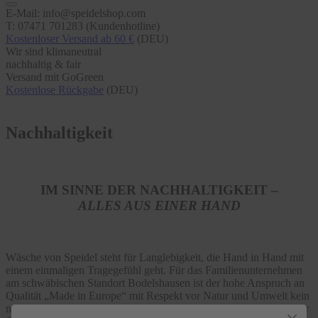
E-Mail: info@speidelshop.com
T: 07471 701283 (Kundenhotline)
Kostenloser Versand ab 60 €
(DEU)
Wir sind klimaneutral
nachhaltig & fair
Versand mit GoGreen
Kostenlose Rückgabe
(DEU)
Nachhaltigkeit
IM SINNE DER NACHHALTIGKEIT –
ALLES AUS EINER HAND
Wäsche von Speidel steht für Langlebigkeit, die Hand in Hand mit
einem einmaligen Tragegefühl geht. Für das Familienunternehmen
am schwäbischen Standort Bodelshausen ist der hohe Anspruch an
Qualität „Made in Europe“ mit Respekt vor Natur und Umwelt kein
neuer Trend, sondern eine Selbstverständlichkeit – und das seit über