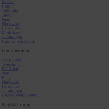
Minislip
Hüftslip
Taillenslip
Tanga
Panty
Shapewear
Herren Slip
Miederhose
alle anzeigen
Unterhemden
Zurück
Unterhemden
Achselhemd
Trägerhemd
BH Hemd
Shirt
Body
Shapewear
Herren Top
alle anzeigen
Night&Lounge
Zurück
Night&Lounge