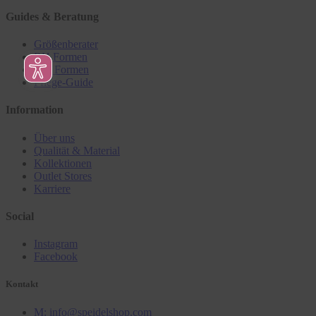
Guides & Beratung
Größenberater
BH Formen
Slip Formen
Pflege-Guide
Information
Über uns
Qualität & Material
Kollektionen
Outlet Stores
Karriere
Social
Instagram
Facebook
Kontakt
M: info@speidelshop.com