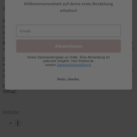
Willkommensrabatt auf deine erste Bestellung
Activewear MUSE
erhalten!
MUSE
ist die Kollektion für alle in Bewegung. Ob zu Hause oder
unterwegs, mit
hohem Tragekomfort
sind die modern
geschnittenen Teile optimal an einen aktiven Alltag angepasst. Für
ein Wohlgefühl ohne Grenzen.
Komfort,
Bewegungsfreiheit
und
moderne Designs
– für jedes Training und
Abonnieren
jedes Abenteuer. Hol dir den perfekten Look für dein aktives Leben!
Keine Datenweitergabe an Dritte. Eine Abmeldung ist
Das Material, bestehend aus
100 % recycelten Materialien
und
jederzeit möglich. Hier findest du
schnell nachwachsender
Bambus-Viskose
, ist nicht nur
unsere
Datenschutzerklärung
.
umweltfreundlich, sondern auch atmungsaktiv und weich – ideal für
intensive Workouts und warme Sommertage.
Nein, danke.
Entdecke jetzt dein neues
Lieblings-Outfit
für
Workout
und
Alltag!
Setfarbe: