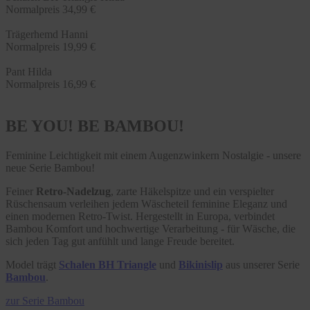
Normalpreis
34,99 €
Trägerhemd Hanni
Normalpreis
19,99 €
Pant Hilda
Normalpreis
16,99 €
BE YOU! BE BAMBOU!
Feminine Leichtigkeit mit einem Augenzwinkern Nostalgie - unsere
neue Serie Bambou!
Feiner
Retro-Nadelzug
, zarte Häkelspitze und ein verspielter
Rüschensaum verleihen jedem Wäscheteil feminine Eleganz und
einen modernen Retro-Twist. Hergestellt in Europa, verbindet
Bambou Komfort und hochwertige Verarbeitung - für Wäsche, die
sich jeden Tag gut anfühlt und lange Freude bereitet.
Model trägt
Schalen BH Triangle
und
Bikinislip
aus unserer Serie
Bambou
.
zur Serie Bambou