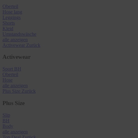
Oberteil
Hose lang
Leggings
Shorts
Kleid
Umstandswäsche
alle anzeigen
Activewear
Zurück
Activewear
Sport BH
Oberteil
Hose
alle anzeigen
Plus Size
Zurück
Plus Size
Slip
BH
Body
alle anzeigen
Top Deal
Zurück