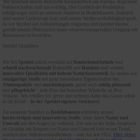
Wir beziehen unsere Rohstoffe hauptsächlich aus Europa. Regionale
Partnerschaften sind uns wichtig. Der Großteil der Produktion
erfolgt sogar noch an unserem Standort in Bodelshausen. Dadurch
sind unsere Lieferwege kurz und unsere Wettbewerbsfähigkeit groß,
da wir flexibel auf Anforderungen reagieren und darüber hinaus
gemäß unserer Philosophie einen verantwortungsvollen Umgang mit
Ressourcen sicherstellen.
Speidel Qualitäten
Wir bei
Speidel
setzen verstärkt auf
hautschmeichelnde
und
schnell nachwachsende
Rohstoffe wie
Bambus
und weitere
innovative Qualitäten mit hohem Naturfaseranteil.
So stellen wir
einzigartige Stoffe
mit ganz besonderen Eigenschaften her.
Atmungsaktiv
und
anschmiegsam
, gerne auch
seidig glänzend
und
pflegeleicht
– jede Frau hat besondere Wünsche an Ihre
Wäsche. Wir erfüllen Sie gerne und nehmen dafür das Ganze selbst
in die Hand –
in der Speidel eigenen Strickerei.
An unserem Standort in
Bodelshausen
entstehen unsere
hochwertigen und innovativen Stoffe
, ohne dabei
Natur und
Umwelt
aus den Augen zu verlieren. Für uns ist der hohe Anspruch
an Qualität mit Respekt vor Natur und Umwelt kein neuer Trend,
sondern eine Selbstverständlichkeit – und das seit 1952.
Hier siehst