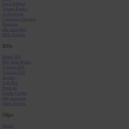
Lace Edition
Young Basics
Activewear
Cashmere Dreams
Bambou
alle anzeigen
BHs
Zurück
BHs
Bügel BH
BH ohne Bügel
Schalen BH
Triangle BH
Bustier
Soft BH
Push up
Große Größe
alle anzeigen
Slips
Zurück
Slips
String