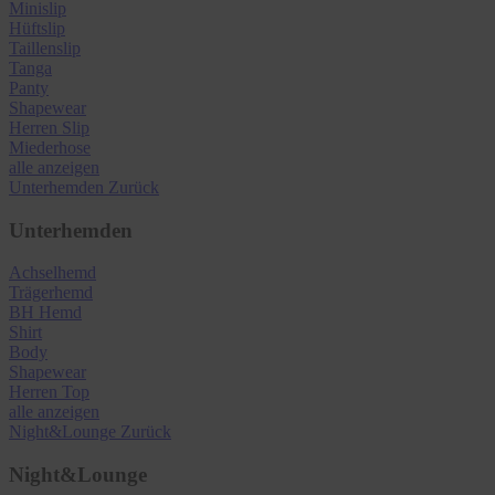
Minislip
Hüftslip
Taillenslip
Tanga
Panty
Shapewear
Herren Slip
Miederhose
alle anzeigen
Unterhemden
Zurück
Unterhemden
Achselhemd
Trägerhemd
BH Hemd
Shirt
Body
Shapewear
Herren Top
alle anzeigen
Night&Lounge
Zurück
Night&Lounge