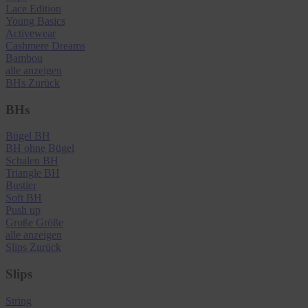
Lace Edition
Young Basics
Activewear
Cashmere Dreams
Bambou
alle anzeigen
BHs
Zurück
BHs
Bügel BH
BH ohne Bügel
Schalen BH
Triangle BH
Bustier
Soft BH
Push up
Große Größe
alle anzeigen
Slips
Zurück
Slips
String