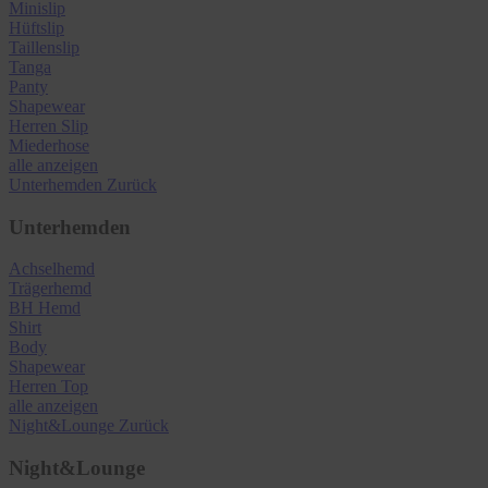
Minislip
Hüftslip
Taillenslip
Tanga
Panty
Shapewear
Herren Slip
Miederhose
alle anzeigen
Unterhemden
Zurück
Unterhemden
Achselhemd
Trägerhemd
BH Hemd
Shirt
Body
Shapewear
Herren Top
alle anzeigen
Night&Lounge
Zurück
Night&Lounge