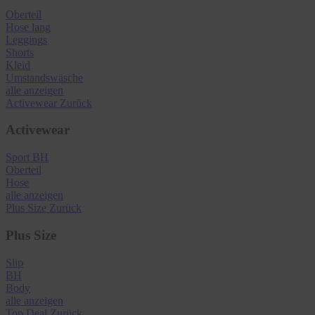
Oberteil
Hose lang
Leggings
Shorts
Kleid
Umstandswäsche
alle anzeigen
Activewear
Zurück
Activewear
Sport BH
Oberteil
Hose
alle anzeigen
Plus Size
Zurück
Plus Size
Slip
BH
Body
alle anzeigen
Top Deal
Zurück