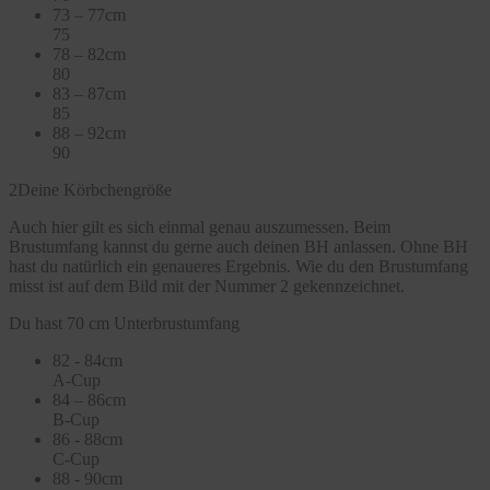
73 – 77cm
75
78 – 82cm
80
83 – 87cm
85
88 – 92cm
90
2
Deine Körbchengröße
Auch hier gilt es sich einmal genau auszumessen. Beim
Brustumfang kannst du gerne auch deinen BH anlassen. Ohne BH
hast du natürlich ein genaueres Ergebnis. Wie du den Brustumfang
misst ist auf dem Bild mit der Nummer 2 gekennzeichnet.
Du hast 70 cm Unterbrustumfang
82 - 84cm
A-Cup
84 – 86cm
B-Cup
86 - 88cm
C-Cup
88 - 90cm