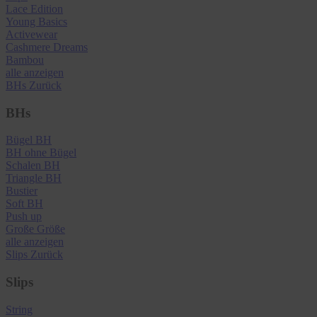
Lace Edition
Young Basics
Activewear
Cashmere Dreams
Bambou
alle anzeigen
BHs
Zurück
BHs
Bügel BH
BH ohne Bügel
Schalen BH
Triangle BH
Bustier
Soft BH
Push up
Große Größe
alle anzeigen
Slips
Zurück
Slips
String