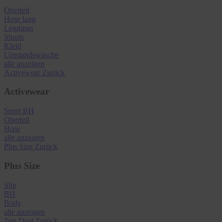
Oberteil
Hose lang
Leggings
Shorts
Kleid
Umstandswäsche
alle anzeigen
Activewear
Zurück
Activewear
Sport BH
Oberteil
Hose
alle anzeigen
Plus Size
Zurück
Plus Size
Slip
BH
Body
alle anzeigen
Top Deal
Zurück