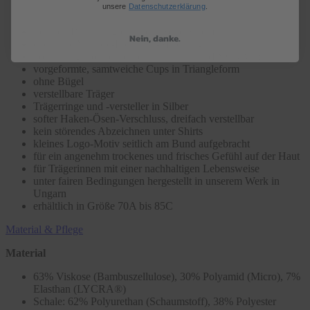
unsere
Datenschutzerklärung
.
Schalen BH Triangle aus der Serie Swenja
Nein, danke.
exotische Viskose-Polyamid-Mischung
hoher Tragekomfort durch 7% Elasthan (LYCRA®)
vorgeformte, samtweiche Cups in Triangleform
ohne Bügel
verstellbare Träger
Trägerringe und -versteller in Silber
softer Haken-Ösen-Verschluss, dreifach verstellbar
kein störendes Abzeichnen unter Shirts
kleines Logo-Motiv seitlich am Bund aufgebracht
für ein angenehm trockenes und frisches Gefühl auf der Haut
für Trägerinnen mit einer nachhaltigen Lebensweise
unter fairen Bedingungen hergestellt in unserem Werk in
Ungarn
erhältlich in Größe 70A bis 85C
Material & Pflege
Material
63% Viskose (Bambuszellulose), 30% Polyamid (Micro), 7%
Elasthan (LYCRA®)
Schale: 62% Polyurethan (Schaumstoff), 38% Polyester