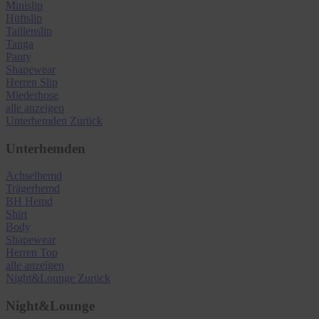
Minislip
Hüftslip
Taillenslip
Tanga
Panty
Shapewear
Herren Slip
Miederhose
alle anzeigen
Unterhemden
Zurück
Unterhemden
Achselhemd
Trägerhemd
BH Hemd
Shirt
Body
Shapewear
Herren Top
alle anzeigen
Night&Lounge
Zurück
Night&Lounge