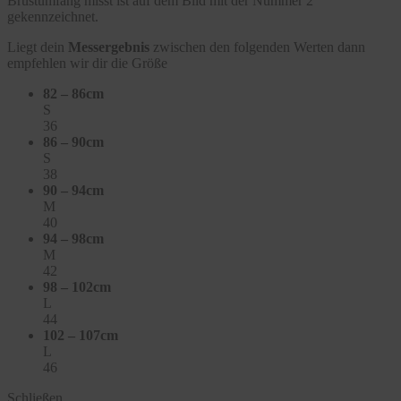
Brustumfang misst ist auf dem Bild mit der Nummer 2
gekennzeichnet.
Liegt dein
Messergebnis
zwischen den folgenden Werten dann
empfehlen wir dir die Größe
82 – 86cm
S
36
86 – 90cm
S
38
90 – 94cm
M
40
94 – 98cm
M
42
98 – 102cm
L
44
102 – 107cm
L
46
Schließen