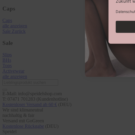
Caps
Caps
alle anzeigen
Sale
Zurück
Sale
Slips
BHs
Tops
Activewear
alle anzeigen
E-Mail: info@speidelshop.com
T: 07471 701283 (Kundenhotline)
Kostenloser Versand ab 60 €
(DEU)
Wir sind klimaneutral
nachhaltig & fair
Versand mit GoGreen
Kostenlose Rückgabe
(DEU)
Speidel