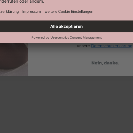
Abonnieren
Keine Datenweitergabe an Dritte. Eine A
jederzeit möglich. Hier findest 
unsere
Datenschutzerklärung
Nein, danke.