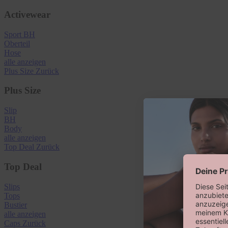
Activewear
Sport BH
Oberteil
Hose
alle anzeigen
Plus Size
Zurück
Plus Size
Slip
BH
Body
alle anzeigen
Top Deal
Zurück
Top Deal
Slips
Tops
Bustier
alle anzeigen
Caps
Zurück