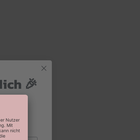
dich 🎉
 und 10%
 Bestellung