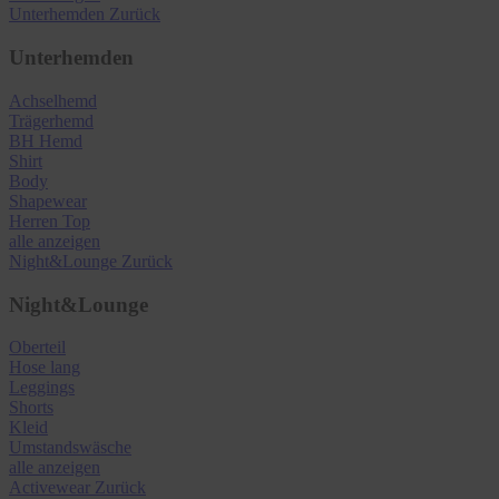
Unterhemden
Zurück
Unterhemden
Achselhemd
Trägerhemd
BH Hemd
Shirt
Body
Shapewear
Herren Top
alle anzeigen
Night&Lounge
Zurück
Night&Lounge
Oberteil
Hose lang
Leggings
Shorts
Kleid
Umstandswäsche
alle anzeigen
Activewear
Zurück