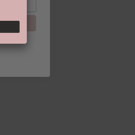
bmeldung ist
du
.