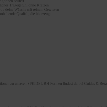
 gönnen solltest
hliches Tragegefühl ohne Kratzen
st du deine Wäsche mit reinem Gewissen
nhaltende Qualität, die überzeugt
mationen zu unseren SPEIDEL BH Formen findest du bei Guides & Ber