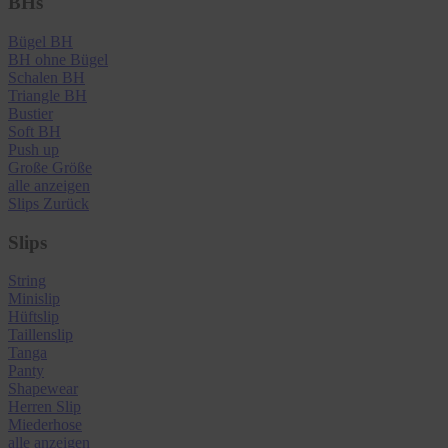
BHs
Bügel BH
BH ohne Bügel
Schalen BH
Triangle BH
Bustier
Soft BH
Push up
Große Größe
alle anzeigen
Slips
Zurück
Slips
String
Minislip
Hüftslip
Taillenslip
Tanga
Panty
Shapewear
Herren Slip
Miederhose
alle anzeigen