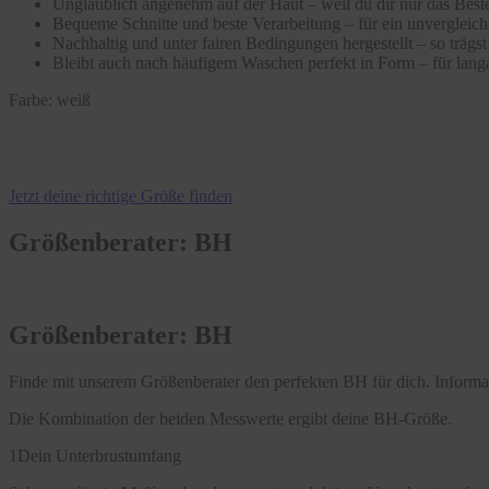
Unglaublich angenehm auf der Haut – weil du dir nur das Beste
Bequeme Schnitte und beste Verarbeitung – für ein unvergleic
Nachhaltig und unter fairen Bedingungen hergestellt – so träg
Bleibt auch nach häufigem Waschen perfekt in Form – für langa
Farbe:
weiß
Jetzt deine richtige Größe finden
Größenberater: BH
Größenberater: BH
Finde mit unserem Größenberater den perfekten BH für dich. Infor
Die Kombination der beiden Messwerte ergibt deine BH-Größe.
1
Dein Unterbrustumfang