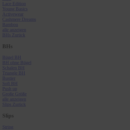
Lace Edition
Young Basics
Activewear
Cashmere Dreams
Bambou
alle anzeigen
BHs
Zurück
BHs
Bügel BH
BH ohne Bügel
Schalen BH
Triangle BH
Bustier
Soft BH
Push up
Große Größe
alle anzeigen
Slips
Zurück
Slips
String