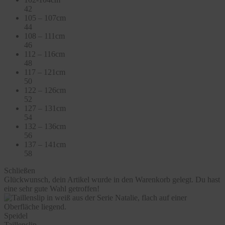
42
105 – 107cm
44
108 – 111cm
46
112 – 116cm
48
117 – 121cm
50
122 – 126cm
52
127 – 131cm
54
132 – 136cm
56
137 – 141cm
58
Schließen
Glückwunsch, dein Artikel wurde in den Warenkorb gelegt. Du hast
eine sehr gute Wahl getroffen!
Speidel
Taillenslip