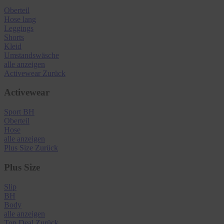
Oberteil
Hose lang
Leggings
Shorts
Kleid
Umstandswäsche
alle anzeigen
Activewear
Zurück
Activewear
Sport BH
Oberteil
Hose
alle anzeigen
Plus Size
Zurück
Plus Size
Slip
BH
Body
alle anzeigen
Top Deal
Zurück