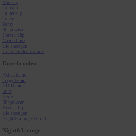
Minislip
Hüftslip
Taillenslip
Tanga
Panty
Shapewear
Herren Slip
Miederhose
alle anzeigen
Unterhemden
Zurück
Unterhemden
Achselhemd
Trägerhemd
BH Hemd
Shirt
Body
Shapewear
Herren Top
alle anzeigen
Night&Lounge
Zurück
Night&Lounge