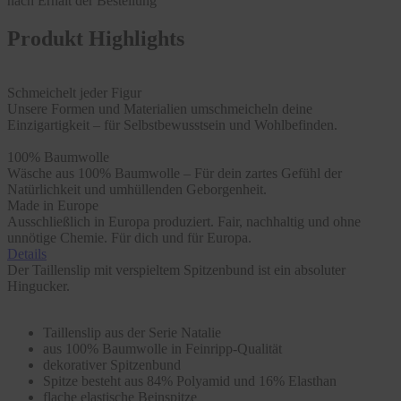
nach Erhalt der Bestellung
Produkt Highlights
Schmeichelt jeder Figur
Unsere Formen und Materialien umschmeicheln deine
Einzigartigkeit – für Selbstbewusstsein und Wohlbefinden.
100% Baumwolle
Wäsche aus 100% Baumwolle – Für dein zartes Gefühl der
Natürlichkeit und umhüllenden Geborgenheit.
Made in Europe
Ausschließlich in Europa produziert. Fair, nachhaltig und ohne
unnötige Chemie. Für dich und für Europa.
Details
Der Taillenslip mit verspieltem Spitzenbund ist ein absoluter
Hingucker.
Taillenslip aus der Serie Natalie
aus 100% Baumwolle in Feinripp-Qualität
dekorativer Spitzenbund
Spitze besteht aus 84% Polyamid und 16% Elasthan
flache elastische Beinspitze