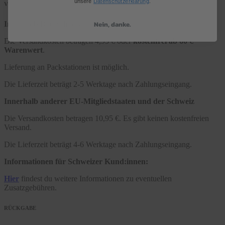
unsere
Datenschutzerklärung
.
VERSAND & LIEFERZEIT
Nein, danke.
Innerhalb Deutschlands
Die Versandkosten betragen 4,95 € oder
kostenfrei ab 60 €
Warenwert
.
Lieferung an Packstationen ist möglich.
Die Lieferzeit beträgt 2-5 Werktage nach Zahlungseingang.
Innerhalb anderer EU-Mitgliedstaaten und der Schweiz
Die Versandkosten betragen 10,95 €. Es gibt keinen kostenfreien
Versand.
Die Lieferzeit beträgt 4-6 Werktage nach Zahlungseingang.
Informationen für Schweizer Kund:innen:
Hier
findest du weitere Informationen zu eventuellen
Zusatzgebühren.
RÜCKGABE