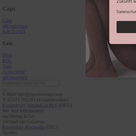
Caps
Caps
alle anzeigen
Sale
Zurück
Sale
Slips
BHs
Tops
Activewear
alle anzeigen
E-Mail: info@speidelshop.com
T: 07471 701283 (Kundenhotline)
Kostenloser Versand ab 60 €
(DEU)
Wir sind klimaneutral
nachhaltig & fair
Versand mit GoGreen
Kostenlose Rückgabe
(DEU)
Speidel