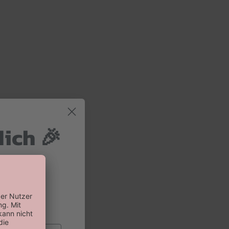
dich 🎉
 und 10%
 Bestellung