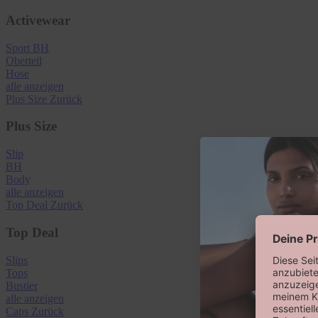
Activewear
Sport BH
Oberteil
Hose
alle anzeigen
Plus Size
Zurück
Plus Size
Slip
BH
Body
alle anzeigen
Top Deal
Zurück
Top Deal
Slips
Tops
Bustier
alle anzeigen
Caps
Zurück