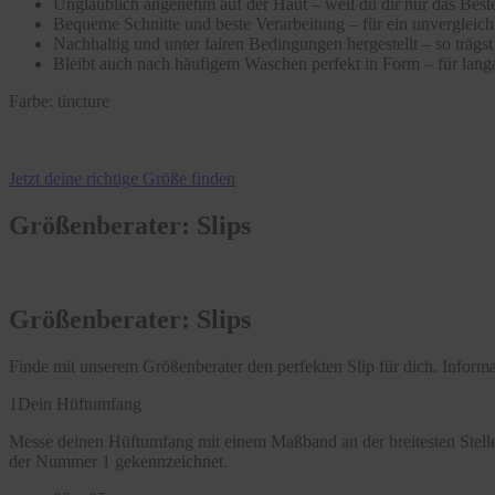
Unglaublich angenehm auf der Haut – weil du dir nur das Beste
Bequeme Schnitte und beste Verarbeitung – für ein unvergleic
Nachhaltig und unter fairen Bedingungen hergestellt – so träg
Bleibt auch nach häufigem Waschen perfekt in Form – für langa
Farbe:
tincture
Jetzt deine richtige Größe finden
Größenberater: Slips
Größenberater: Slips
Finde mit unserem Größenberater den perfekten Slip für dich. Infor
1
Dein Hüftumfang
Messe deinen Hüftumfang mit einem Maßband an der breitesten Stelle
der Nummer 1 gekennzeichnet.