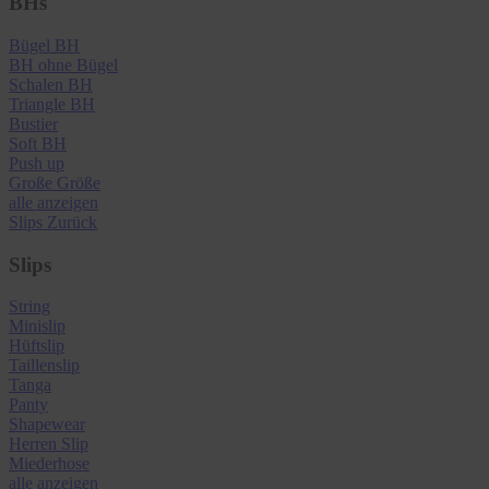
BHs
Bügel BH
BH ohne Bügel
Schalen BH
Triangle BH
Bustier
Soft BH
Push up
Große Größe
alle anzeigen
Slips
Zurück
Slips
String
Minislip
Hüftslip
Taillenslip
Tanga
Panty
Shapewear
Herren Slip
Miederhose
alle anzeigen