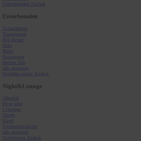
Unterhemden
Zurück
Unterhemden
Achselhemd
Trägerhemd
BH Hemd
Shirt
Body
Shapewear
Herren Top
alle anzeigen
Night&Lounge
Zurück
Night&Lounge
Oberteil
Hose lang
Leggings
Shorts
Kleid
Umstandswäsche
alle anzeigen
Activewear
Zurück