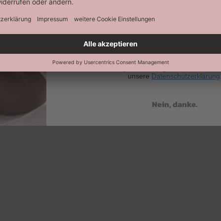
Abonnieren
Keine Datenweitergabe an Dritte. Eine A
jederzeit möglich. Hier findest 
unsere
Datenschutzerklärung
Nein, danke.