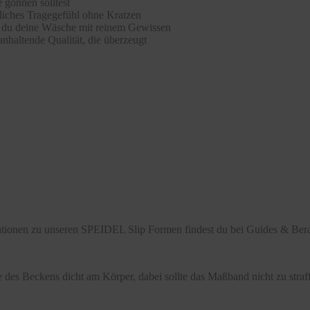
 gönnen solltest
hliches Tragegefühl ohne Kratzen
st du deine Wäsche mit reinem Gewissen
nhaltende Qualität, die überzeugt
mationen zu unseren SPEIDEL Slip Formen findest du bei Guides & Bera
 des Beckens dicht am Körper, dabei sollte das Maßband nicht zu stra