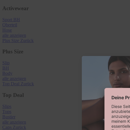
Activewear
Sport BH
Oberteil
Hose
alle anzeigen
Plus Size
Zurück
Plus Size
Slip
BH
Body
alle anzeigen
Top Deal
Zurück
Top Deal
Slips
Tops
Bustier
alle anzeigen
Caps
Zurück