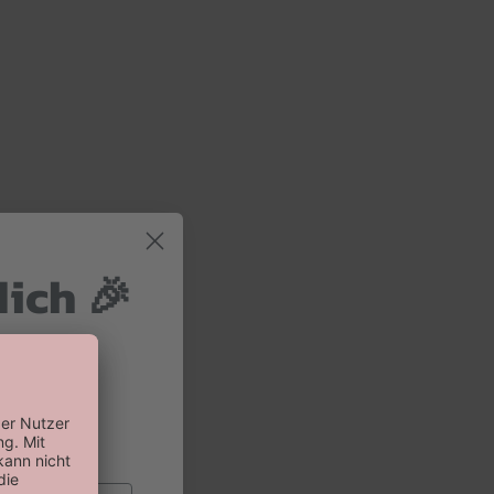
dich 🎉
 und 10%
 Bestellung