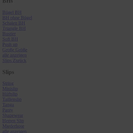
BHs
Bügel BH
BH ohne Bügel
Schalen BH
Triangle BH
Bustier
Soft BH
Push up
Große Größe
alle anzeigen
Slips
Zurück
Slips
String
Minislip
Hüftslip
Taillenslip
Tanga
Panty
Shapewear
Herren Slip
Miederhose
alle anzeigen