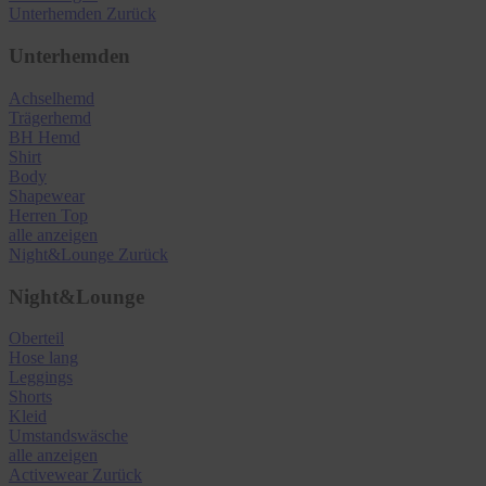
Unterhemden
Zurück
Unterhemden
Achselhemd
Trägerhemd
BH Hemd
Shirt
Body
Shapewear
Herren Top
alle anzeigen
Night&Lounge
Zurück
Night&Lounge
Oberteil
Hose lang
Leggings
Shorts
Kleid
Umstandswäsche
alle anzeigen
Activewear
Zurück