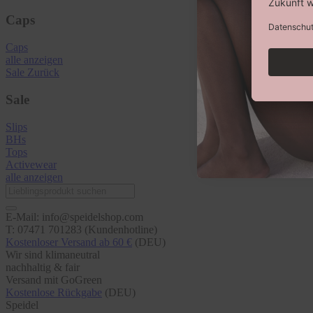
Caps
Caps
alle anzeigen
Sale
Zurück
Sale
Slips
BHs
Tops
Activewear
alle anzeigen
E-Mail: info@speidelshop.com
T: 07471 701283 (Kundenhotline)
Kostenloser Versand ab 60 €
(DEU)
Wir sind klimaneutral
nachhaltig & fair
Versand mit GoGreen
Kostenlose Rückgabe
(DEU)
Speidel