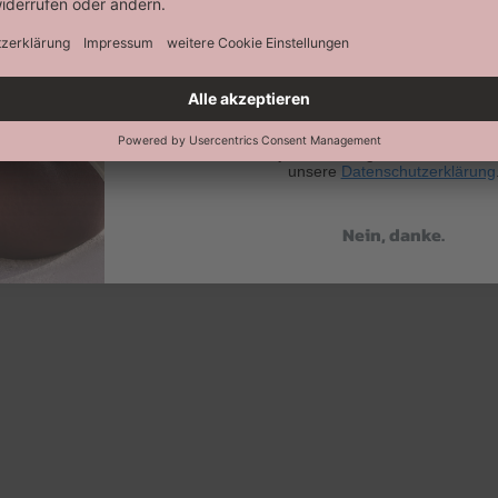
Abonnieren
Keine Datenweitergabe an Dritte. Eine A
jederzeit möglich. Hier findest 
unsere
Datenschutzerklärung
Nein, danke.