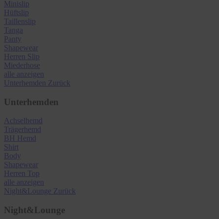
Minislip
Hüftslip
Taillenslip
Tanga
Panty
Shapewear
Herren Slip
Miederhose
alle anzeigen
Unterhemden
Zurück
Unterhemden
Achselhemd
Trägerhemd
BH Hemd
Shirt
Body
Shapewear
Herren Top
alle anzeigen
Night&Lounge
Zurück
Night&Lounge