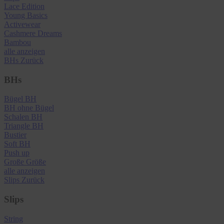
Lace Edition
Young Basics
Activewear
Cashmere Dreams
Bambou
alle anzeigen
BHs
Zurück
BHs
Bügel BH
BH ohne Bügel
Schalen BH
Triangle BH
Bustier
Soft BH
Push up
Große Größe
alle anzeigen
Slips
Zurück
Slips
String