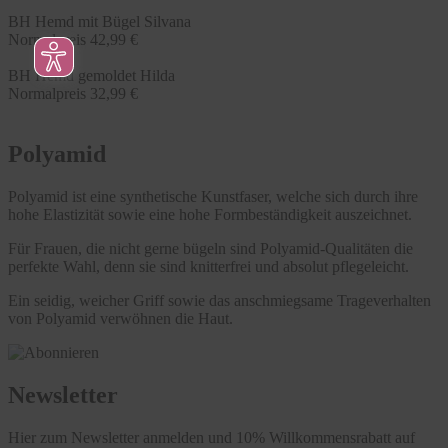
BH Hemd mit Bügel Silvana
Normalpreis
42,99 €
BH Hemd gemoldet Hilda
Normalpreis
32,99 €
Polyamid
Polyamid ist eine synthetische Kunstfaser, welche sich durch ihre
hohe Elastizität sowie eine hohe Formbeständigkeit auszeichnet.
Für Frauen, die nicht gerne bügeln sind Polyamid-Qualitäten die
perfekte Wahl, denn sie sind knitterfrei und absolut pflegeleicht.
Ein seidig, weicher Griff sowie das anschmiegsame Trageverhalten
von Polyamid verwöhnen die Haut.
Newsletter
Hier zum Newsletter anmelden und 10% Willkommensrabatt auf