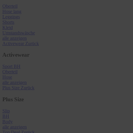
Oberteil
Hose lang
Leggings
Shorts
Kleid
Umstandswäsche
alle anzeigen
Activewear
Zurück
Activewear
Sport BH
Oberteil
Hose
alle anzeigen
Plus Size
Zurück
Plus Size
Slip
BH
Body
alle anzeigen
Top Deal
Zurück