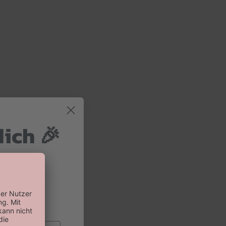
dich 🎉
 und 10%
 Bestellung