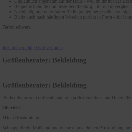
Unglaublich angenehm auf der Haut – weil du dir nur das Beste
Bequeme Schnitte und beste Verarbeitung – für ein unvergleic
Nachhaltig und unter fairen Bedingungen hergestellt – so träg
Bleibt auch nach häufigem Waschen perfekt in Form – für langa
Farbe:
schwarz
Jetzt deine richtige Größe finden
Größenberater: Bekleidung
Größenberater: Bekleidung
Finde mit unserem Größenberater die perfekten Ober- und Unterteile f
Oberteile
1
Dein Brustumfang
Schnapp dir ein Maßband und messe einmal deinen Brustumfang, am 