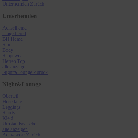
Unterhemden
Zurück
Unterhemden
Achselhemd
Trägerhemd
BH Hemd
Shirt
Body
Shapewear
Herren Top
alle anzeigen
Night&Lounge
Zurück
Night&Lounge
Oberteil
Hose lang
Leggings
Shorts
Kleid
Umstandswäsche
alle anzeigen
Activewear
Zurück