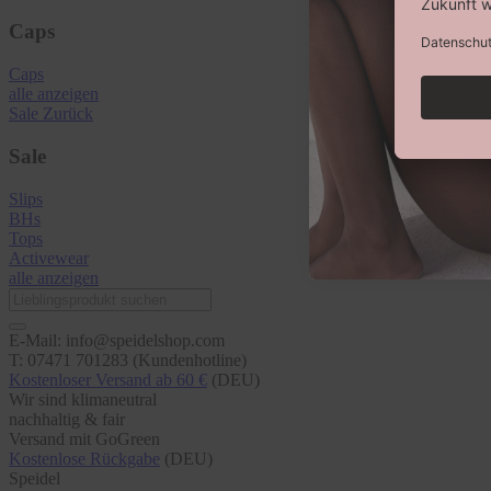
Caps
Caps
alle anzeigen
Sale
Zurück
Sale
Slips
BHs
Tops
Activewear
alle anzeigen
E-Mail: info@speidelshop.com
T: 07471 701283 (Kundenhotline)
Kostenloser Versand ab 60 €
(DEU)
Wir sind klimaneutral
nachhaltig & fair
Versand mit GoGreen
Kostenlose Rückgabe
(DEU)
Speidel