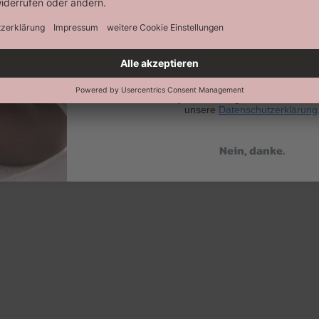
Abonnieren
Keine Datenweitergabe an Dritte. Eine A
jederzeit möglich. Hier findest 
unsere
Datenschutzerklärung
Nein, danke.