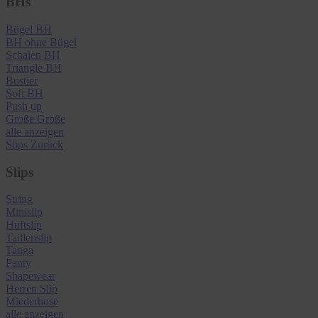
BHs
Bügel BH
BH ohne Bügel
Schalen BH
Triangle BH
Bustier
Soft BH
Push up
Große Größe
alle anzeigen
Slips
Zurück
Slips
String
Minislip
Hüftslip
Taillenslip
Tanga
Panty
Shapewear
Herren Slip
Miederhose
alle anzeigen