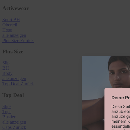
Activewear
Sport BH
Oberteil
Hose
alle anzeigen
Plus Size
Zurück
Plus Size
Slip
BH
Body
alle anzeigen
Top Deal
Zurück
Top Deal
Slips
Tops
Bustier
alle anzeigen
Caps
Zurück