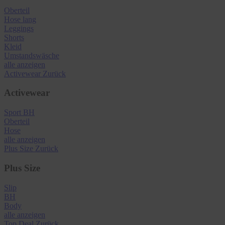
Oberteil
Hose lang
Leggings
Shorts
Kleid
Umstandswäsche
alle anzeigen
Activewear
Zurück
Activewear
Sport BH
Oberteil
Hose
alle anzeigen
Plus Size
Zurück
Plus Size
Slip
BH
Body
alle anzeigen
Top Deal
Zurück