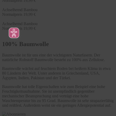
Normalpreis
19,99 €
Achselhemd Bambou
Normalpreis
19,99 €
Achselhemd Bambou
Normalpreis
19,99 €
100% Baumwolle
Baumwolle ist für uns eine der wichtigsten Naturfasern. Der
natürliche Rohstoff Baumwolle besteht zu 100% aus Zellulose.
Baumwolle wächst auf feuchtem Boden bei heißem Klima in etwa
80 Ländern der Welt. Unter anderen in Griechenland, USA,
Ägypten, Indien, Pakistan und der Türkei.
Baumwolle hat tolle Eigenschaften wie zum Beispiel eine hohe
Feuchtigkeitsaufnahme. Sie ist unempfindlich gegenüber
mechanischer Beanspruchung und verträgt eine hohe
Waschtemperatur bis zu 95 Grad. Baumwolle ist sehr strapazierfähig
und reißfest. Außerdem weist sie ein geringes Allergiepotential auf.