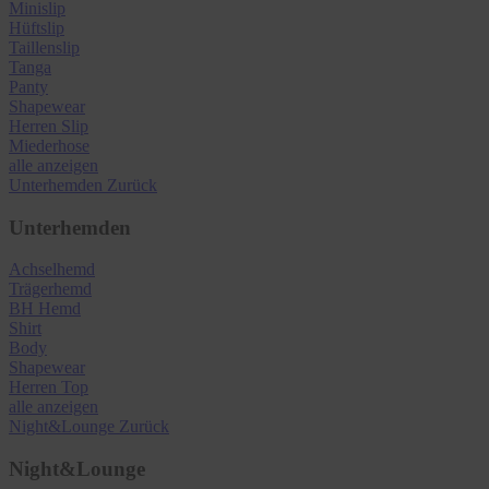
Minislip
Hüftslip
Taillenslip
Tanga
Panty
Shapewear
Herren Slip
Miederhose
alle anzeigen
Unterhemden
Zurück
Unterhemden
Achselhemd
Trägerhemd
BH Hemd
Shirt
Body
Shapewear
Herren Top
alle anzeigen
Night&Lounge
Zurück
Night&Lounge