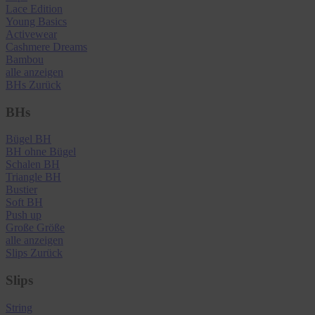
Lace Edition
Young Basics
Activewear
Cashmere Dreams
Bambou
alle anzeigen
BHs
Zurück
BHs
Bügel BH
BH ohne Bügel
Schalen BH
Triangle BH
Bustier
Soft BH
Push up
Große Größe
alle anzeigen
Slips
Zurück
Slips
String