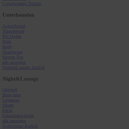
Unterhemden
Zurück
Unterhemden
Achselhemd
Trägerhemd
BH Hemd
Shirt
Body
Shapewear
Herren Top
alle anzeigen
Night&Lounge
Zurück
Night&Lounge
Oberteil
Hose lang
Leggings
Shorts
Kleid
Umstandswäsche
alle anzeigen
Activewear
Zurück