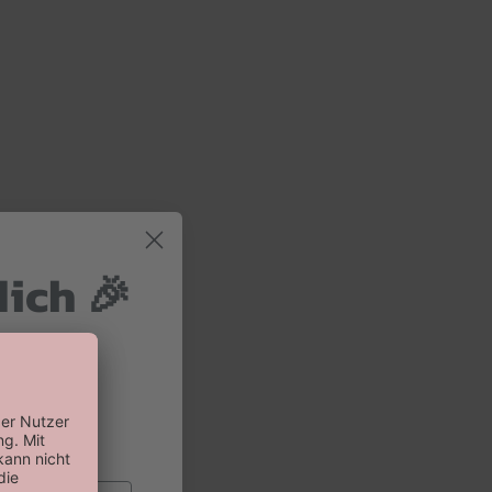
dich 🎉
 und 10%
 Bestellung