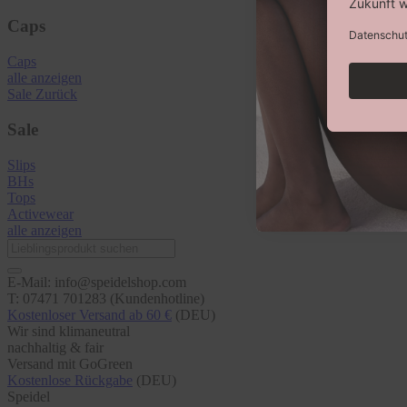
Caps
Caps
alle anzeigen
Sale
Zurück
Sale
Slips
BHs
Tops
Activewear
alle anzeigen
E-Mail: info@speidelshop.com
T: 07471 701283 (Kundenhotline)
Kostenloser Versand ab 60 €
(DEU)
Wir sind klimaneutral
nachhaltig & fair
Versand mit GoGreen
Kostenlose Rückgabe
(DEU)
Speidel