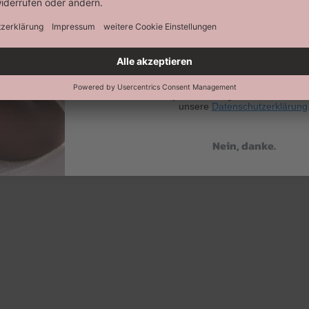
Abonnieren
Keine Datenweitergabe an Dritte. Eine A
jederzeit möglich. Hier findest 
unsere
Datenschutzerklärung
Nein, danke.