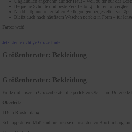
Unglaublich angenehm auf der Haut – weil du dir nur das Beste
Bequeme Schnitte und beste Verarbeitung – für ein unvergleic
Nachhaltig und unter fairen Bedingungen hergestellt – so träg
Bleibt auch nach häufigem Waschen perfekt in Form – für langa
Farbe:
weiß
Jetzt deine richtige Größe finden
Größenberater: Bekleidung
Größenberater: Bekleidung
Finde mit unserem Größenberater die perfekten Ober- und Unterteile f
Oberteile
1
Dein Brustumfang
Schnapp dir ein Maßband und messe einmal deinen Brustumfang, am 