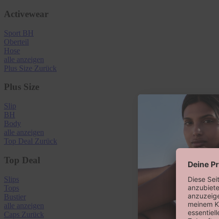
Activewear
Sport BH
Oberteil
Hose
alle anzeigen
Plus Size
Zurück
Plus Size
Slip
BH
Body
alle anzeigen
Top Deal
Zurück
Top Deal
Slips
Tops
Bustier
alle anzeigen
Caps
Zurück