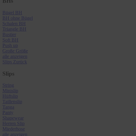
BHs
Bügel BH
BH ohne Bügel
Schalen BH
Triangle BH
Bustier
Soft BH
Push up
Große Größe
alle anzeigen
Slips
Zurück
Slips
String
Minislip
Hüftslip
Taillenslip
Tanga
Panty
Shapewear
Herren Slip
Miederhose
alle anzeigen