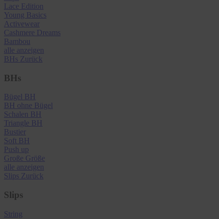
Lace Edition
Young Basics
Activewear
Cashmere Dreams
Bambou
alle anzeigen
BHs
Zurück
BHs
Bügel BH
BH ohne Bügel
Schalen BH
Triangle BH
Bustier
Soft BH
Push up
Große Größe
alle anzeigen
Slips
Zurück
Slips
String