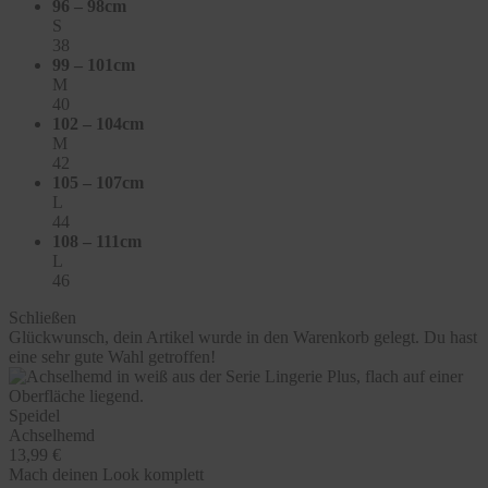
96 – 98cm
S
38
99 – 101cm
M
40
102 – 104cm
M
42
105 – 107cm
L
44
108 – 111cm
L
46
Schließen
Glückwunsch, dein Artikel wurde in den Warenkorb gelegt. Du hast
eine sehr gute Wahl getroffen!
Speidel
Achselhemd
13,99 €
Mach deinen Look komplett