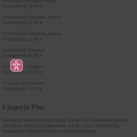
Achseltop Frühjahrs-Aktion
Normalpreis
14,99 €
Achselhemd Frühjahrs-Aktion
Normalpreis
12,99 €
Achselhemd Frühjahrs-Aktion
Normalpreis
12,99 €
Achselhemd Bambou
Normalpreis
19,99 €
Achselhemd Bambou
Normalpreis
19,99 €
Achselhemd Bambou
Normalpreis
19,99 €
Lingerie Plus
Weibliche Schönheit kennt keine Größe. Die klassischen Schnitte
mit feinen Spitzen-Applikationen aus der Serie Lingerie Plus
betonen die schönsten Seiten weiblicher Kurven.