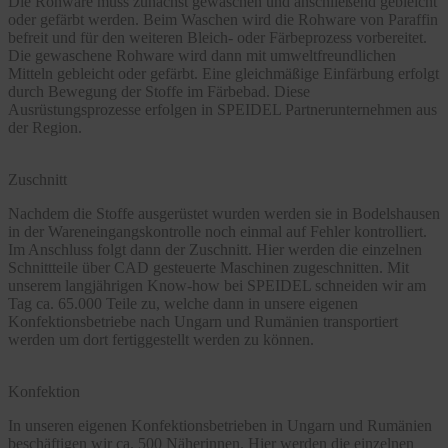
Die Rohware muss zunächst gewaschen und anschließend gebleicht
oder gefärbt werden. Beim Waschen wird die Rohware von Paraffin
befreit und für den weiteren Bleich- oder Färbeprozess vorbereitet.
Die gewaschene Rohware wird dann mit umweltfreundlichen
Mitteln gebleicht oder gefärbt. Eine gleichmäßige Einfärbung erfolgt
durch Bewegung der Stoffe im Färbebad. Diese
Ausrüstungsprozesse erfolgen in SPEIDEL Partnerunternehmen aus
der Region.
Zuschnitt
Nachdem die Stoffe ausgerüstet wurden werden sie in Bodelshausen
in der Wareneingangskontrolle noch einmal auf Fehler kontrolliert.
Im Anschluss folgt dann der Zuschnitt. Hier werden die einzelnen
Schnittteile über CAD gesteuerte Maschinen zugeschnitten. Mit
unserem langjährigen Know-how bei SPEIDEL schneiden wir am
Tag ca. 65.000 Teile zu, welche dann in unsere eigenen
Konfektionsbetriebe nach Ungarn und Rumänien transportiert
werden um dort fertiggestellt werden zu können.
Konfektion
In unseren eigenen Konfektionsbetrieben in Ungarn und Rumänien
beschäftigen wir ca. 500 Näherinnen. Hier werden die einzelnen