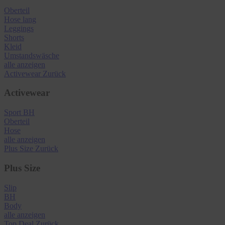
Oberteil
Hose lang
Leggings
Shorts
Kleid
Umstandswäsche
alle anzeigen
Activewear
Zurück
Activewear
Sport BH
Oberteil
Hose
alle anzeigen
Plus Size
Zurück
Plus Size
Slip
BH
Body
alle anzeigen
Top Deal
Zurück