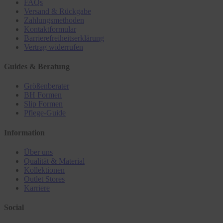
FAQs
Versand & Rückgabe
Zahlungsmethoden
Kontaktformular
Barrierefreiheitserklärung
Vertrag widerrufen
Guides & Beratung
Größenberater
BH Formen
Slip Formen
Pflege-Guide
Information
Über uns
Qualität & Material
Kollektionen
Outlet Stores
Karriere
Social