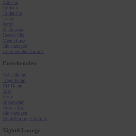
Minislip
Hüftslip
Taillenslip
Tanga
Panty
Shapewear
Herren Slip
Miederhose
alle anzeigen
Unterhemden
Zurück
Unterhemden
Achselhemd
Trägerhemd
BH Hemd
Shirt
Body
Shapewear
Herren Top
alle anzeigen
Night&Lounge
Zurück
Night&Lounge