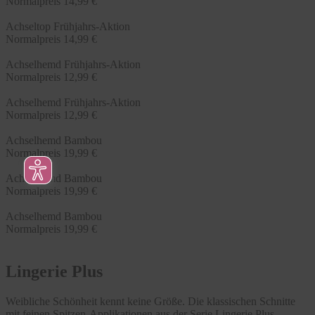
Normalpreis
14,99 €
Achseltop Frühjahrs-Aktion
Normalpreis
14,99 €
Achselhemd Frühjahrs-Aktion
Normalpreis
12,99 €
Achselhemd Frühjahrs-Aktion
Normalpreis
12,99 €
Achselhemd Bambou
Normalpreis
19,99 €
Achselhemd Bambou
Normalpreis
19,99 €
Achselhemd Bambou
Normalpreis
19,99 €
Lingerie Plus
Weibliche Schönheit kennt keine Größe. Die klassischen Schnitte
mit feinen Spitzen-Applikationen aus der Serie Lingerie Plus