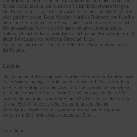
Mit Stoffen, die direkt von der Strickmaschine kommen, lässt sich
für die Konfektion in den seltensten Fällen direkt etwas anfangen.
Die Rohware muss zunächst gewaschen und anschließend gebleicht
oder gefärbt werden. Beim Waschen wird die Rohware von Paraffin
befreit und für den weiteren Bleich- oder Färbeprozess vorbereitet.
Die gewaschene Rohware wird dann mit umweltfreundlichen
Mitteln gebleicht oder gefärbt. Eine gleichmäßige Einfärbung erfolgt
durch Bewegung der Stoffe im Färbebad. Diese
Ausrüstungsprozesse erfolgen in SPEIDEL Partnerunternehmen aus
der Region.
Zuschnitt
Nachdem die Stoffe ausgerüstet wurden werden sie in Bodelshausen
in der Wareneingangskontrolle noch einmal auf Fehler kontrolliert.
Im Anschluss folgt dann der Zuschnitt. Hier werden die einzelnen
Schnittteile über CAD gesteuerte Maschinen zugeschnitten. Mit
unserem langjährigen Know-how bei SPEIDEL schneiden wir am
Tag ca. 65.000 Teile zu, welche dann in unsere eigenen
Konfektionsbetriebe nach Ungarn und Rumänien transportiert
werden um dort fertiggestellt werden zu können.
Konfektion