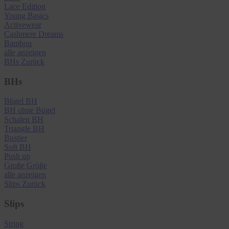
Lace Edition
Young Basics
Activewear
Cashmere Dreams
Bambou
alle anzeigen
BHs
Zurück
BHs
Bügel BH
BH ohne Bügel
Schalen BH
Triangle BH
Bustier
Soft BH
Push up
Große Größe
alle anzeigen
Slips
Zurück
Slips
String