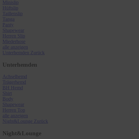
Minislip
Hüftslip
Taillenslip
Tanga
Panty
Shapewear
Herren Slip
Miederhose
alle anzeigen
Unterhemden
Zurück
Unterhemden
Achselhemd
Trägerhemd
BH Hemd
Shirt
Body
Shapewear
Herren Top
alle anzeigen
Night&Lounge
Zurück
Night&Lounge