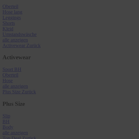
Oberteil
Hose lang
Leggings
Shorts
Kleid
Umstandswäsche
alle anzeigen
Activewear
Zurück
Activewear
Sport BH
Oberteil
Hose
alle anzeigen
Plus Size
Zurück
Plus Size
Slip
BH
Body
alle anzeigen
Top Deal
Zurück