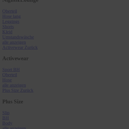
Oberteil
Hose lang
Leggings
Shorts
Kleid
Umstandswäsche
alle anzeigen
Activewear
Zurück
Activewear
Sport BH
Oberteil
Hose
alle anzeigen
Plus Size
Zurück
Plus Size
Slip
BH
Body
alle anzeigen