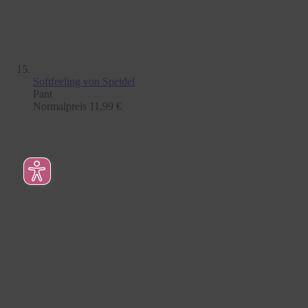
Softfeeling
von Speidel
Pant
Normalpreis
11,99 €