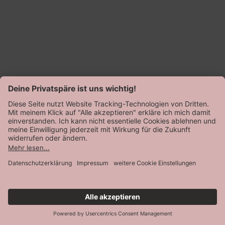
Softfeeling
von Speidel
Trägerhemd
Normalpreis
18,99 €