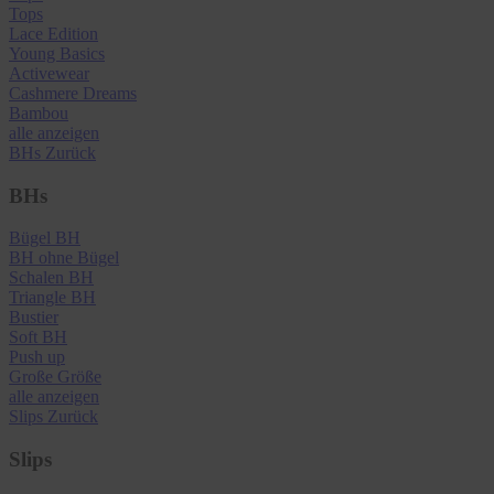
Tops
Lace Edition
Young Basics
Activewear
Cashmere Dreams
Bambou
alle anzeigen
BHs
Zurück
BHs
Bügel BH
BH ohne Bügel
Schalen BH
Triangle BH
Bustier
Soft BH
Push up
Große Größe
alle anzeigen
Slips
Zurück
Slips