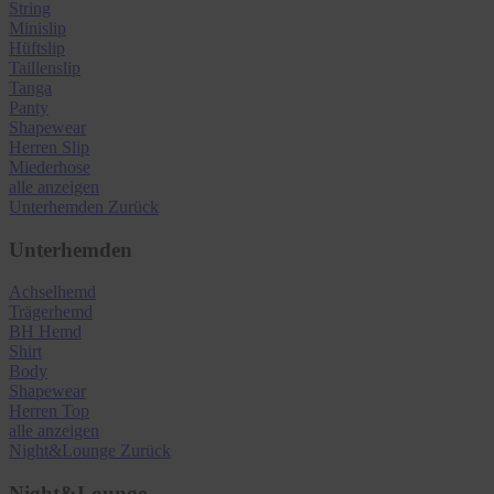
String
Minislip
Hüftslip
Taillenslip
Tanga
Panty
Shapewear
Herren Slip
Miederhose
alle anzeigen
Unterhemden
Zurück
Unterhemden
Achselhemd
Trägerhemd
BH Hemd
Shirt
Body
Shapewear
Herren Top
alle anzeigen
Night&Lounge
Zurück
Night&Lounge