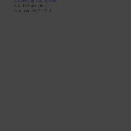
Softfeeling
von Speidel
Soft BH gemoldet
Normalpreis
25,99 €