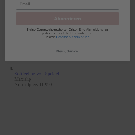
Abonnieren
Keine Datenweitergabe an Dritte. Eine Abmeldung ist
jederzeit möglich. Hier findest du
unsere
Datenschutzerklärung
.
Nein, danke.
Softfeeling
von Speidel
Maxislip
Normalpreis
11,99 €