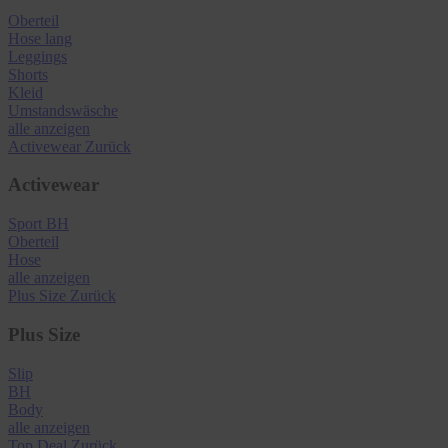
Oberteil
Hose lang
Leggings
Shorts
Kleid
Umstandswäsche
alle anzeigen
Activewear
Zurück
Activewear
Sport BH
Oberteil
Hose
alle anzeigen
Plus Size
Zurück
Plus Size
Slip
BH
Body
alle anzeigen
Top Deal
Zurück