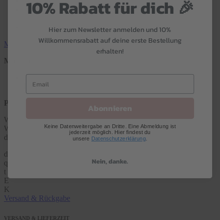
10% Rabatt für dich 🎉
keine störenden Seitennähte
unter fairen Bedingungen hergestellt in unserem Werk in
Rumänien
erhältlich in Größe 38 bis 48
Hier zum Newsletter anmelden und 10%
Willkommensrabatt auf deine erste Bestellung
Material & Pflege
erhalten!
Material
46% Baumwolle supergekämmt, 46% Modal (Micro), 8%
Elasthan (LYCRA®)
Pflege
Abonnieren
Wir möchten, dass du lange Zeit Freude an deiner SPEIDEL
Keine Datenweitergabe an Dritte. Eine Abmeldung ist
Wäsche hast. Beachte bitte deshalb immer die Pflegehinweise auf
jederzeit möglich. Hier findest du
dem Einnähetikett am Produkt.
unsere
Datenschutzerklärung
.
d
Nein, danke.
q
t
E
K
Versand & Rückgabe
VERSAND & LIEFERZEIT