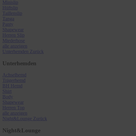
Minislip
Hüftslip
Taillenslip
Tanga
Panty
Shapewear
Herren Slip
Miederhose
alle anzeigen
Unterhemden
Zurück
Unterhemden
Achselhemd
Trägerhemd
BH Hemd
Shirt
Body
Shapewear
Herren Top
alle anzeigen
Night&Lounge
Zurück
Night&Lounge