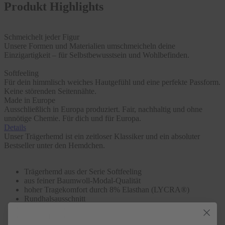
Produkt Highlights
Schmeichelt jeder Figur
Unsere Formen und Materialien umschmeicheln deine
Einzigartigkeit – für Selbstbewusstsein und Wohlbefinden.
Softfeeling
Für dein himmlisch weiches Hautgefühl und eine perfekte Passform.
Keine störenden Seitennähte.
Made in Europe
Ausschließlich in Europa produziert. Fair, nachhaltig und ohne
unnötige Chemie. Für dich und für Europa.
Details
Unser Trägerhemd ist ein zeitloser Klassiker und ein absoluter
Bestseller unter den Hemdchen.
Trägerhemd aus der Serie Softfeeling
aus feiner Baumwoll-Modal-Qualität
hoher Tragekomfort durch 8% Elasthan (LYCRA®)
Rundhalsausschnitt
natürlicher Griff
kleines Logo-Motiv seitlich aufgebracht am Saum