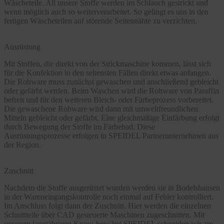
Wäscheteile. All unsere Stoffe werden im Schlauch gestrickt und
wenn möglich auch so weiterverarbeitet. So gelingt es uns in den
fertigen Wäscheteilen auf störende Seitennähte zu verzichten.
Ausrüstung
Mit Stoffen, die direkt von der Strickmaschine kommen, lässt sich
für die Konfektion in den seltensten Fällen direkt etwas anfangen.
Die Rohware muss zunächst gewaschen und anschließend gebleicht
oder gefärbt werden. Beim Waschen wird die Rohware von Paraffin
befreit und für den weiteren Bleich- oder Färbeprozess vorbereitet.
Die gewaschene Rohware wird dann mit umweltfreundlichen
Mitteln gebleicht oder gefärbt. Eine gleichmäßige Einfärbung erfolgt
durch Bewegung der Stoffe im Färbebad. Diese
Ausrüstungsprozesse erfolgen in SPEIDEL Partnerunternehmen aus
der Region.
Zuschnitt
Nachdem die Stoffe ausgerüstet wurden werden sie in Bodelshausen
in der Wareneingangskontrolle noch einmal auf Fehler kontrolliert.
Im Anschluss folgt dann der Zuschnitt. Hier werden die einzelnen
Schnittteile über CAD gesteuerte Maschinen zugeschnitten. Mit
unserem langjährigen Know-how bei SPEIDEL schneiden wir am