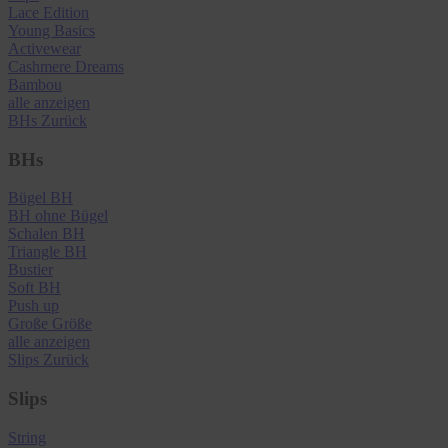
Lace Edition
Young Basics
Activewear
Cashmere Dreams
Bambou
alle anzeigen
BHs
Zurück
BHs
Bügel BH
BH ohne Bügel
Schalen BH
Triangle BH
Bustier
Soft BH
Push up
Große Größe
alle anzeigen
Slips
Zurück
Slips
String