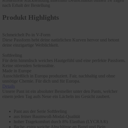
Kostenfreie Rücksendung innerhalb Deutschlands binnen 14 Tagen
nach Erhalt der Bestellung
Produkt Highlights
Schmeichelt Po in V-Form
Diese Passform hebt deine natürlichen Kurven hervor und betont
deine einzigartige Weiblichkeit.
Softfeeling
Für dein himmlisch weiches Hautgefühl und eine perfekte Passform.
Keine störenden Seitennähte.
Made in Europe
Ausschließlich in Europa produziert. Fair, nachhaltig und ohne
unnötige Chemie. Für dich und für Europa.
Details
Unsere Pant ist ein absoluter Bestseller unter den Pants, welcher
einem jeden Tag aufs Neue ein Lächeln ins Gesicht zaubert.
Pant aus der Serie Softfeeling
aus feiner Baumwoll-Modal-Qualität
hoher Tragekomfort durch 8% Elasthan (LYCRA®)
flache, extra weiche Abschlüsse an Bund und Bein