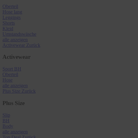
Oberteil
Hose lang
Leggings
Shorts
Kleid
Umstandswäsche
alle anzeigen
Activewear
Zurück
Activewear
Sport BH
Oberteil
Hose
alle anzeigen
Plus Size
Zurück
Plus Size
Slip
BH
Body
alle anzeigen
Top Deal
Zurück