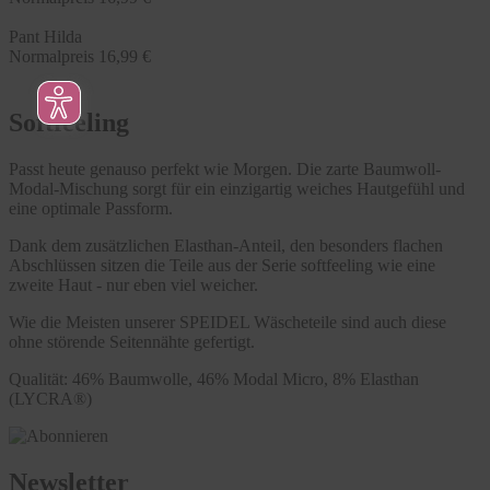
Pant Hilda
Normalpreis
16,99 €
Softfeeling
Passt heute genauso perfekt wie Morgen. Die zarte Baumwoll-
Modal-Mischung sorgt für ein einzigartig weiches Hautgefühl und
eine optimale Passform.
Dank dem zusätzlichen Elasthan-Anteil, den besonders flachen
Abschlüssen sitzen die Teile aus der Serie softfeeling wie eine
zweite Haut - nur eben viel weicher.
Wie die Meisten unserer SPEIDEL Wäscheteile sind auch diese
ohne störende Seitennähte gefertigt.
Qualität: 46% Baumwolle, 46% Modal Micro, 8% Elasthan
(LYCRA®)
Newsletter