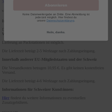
Versand & Rückgabe
Abonnieren
VERSAND & LIEFERZEIT
Keine Datenweitergabe an Dritte. Eine Abmeldung ist
jederzeit möglich. Hier findest du
Innerhalb Deutschlands
unsere
Datenschutzerklärung
.
Die Versandkosten betragen 4,95 € oder
kostenfrei ab 60 €
Nein, danke.
Warenwert
.
Lieferung an Packstationen ist möglich.
Die Lieferzeit beträgt 2-5 Werktage nach Zahlungseingang.
Innerhalb anderer EU-Mitgliedstaaten und der Schweiz
Die Versandkosten betragen 10,95 €. Es gibt keinen kostenfreien
Versand.
Die Lieferzeit beträgt 4-6 Werktage nach Zahlungseingang.
Informationen für Schweizer Kund:innen:
Hier
findest du weitere Informationen zu eventuellen
Zusatzgebühren.