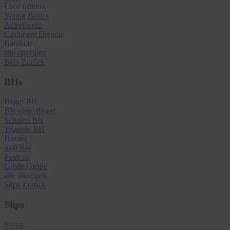
Lace Edition
Young Basics
Activewear
Cashmere Dreams
Bambou
alle anzeigen
BHs
Zurück
BHs
Bügel BH
BH ohne Bügel
Schalen BH
Triangle BH
Bustier
Soft BH
Push up
Große Größe
alle anzeigen
Slips
Zurück
Slips
String