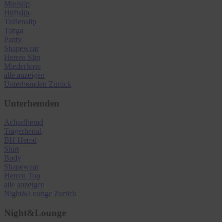
Minislip
Hüftslip
Taillenslip
Tanga
Panty
Shapewear
Herren Slip
Miederhose
alle anzeigen
Unterhemden
Zurück
Unterhemden
Achselhemd
Trägerhemd
BH Hemd
Shirt
Body
Shapewear
Herren Top
alle anzeigen
Night&Lounge
Zurück
Night&Lounge