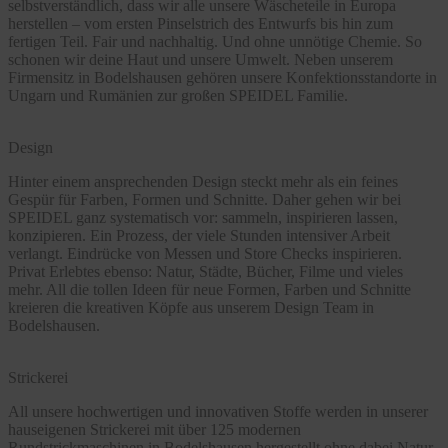
selbstverständlich, dass wir alle unsere Wäscheteile in Europa
herstellen – vom ersten Pinselstrich des Entwurfs bis hin zum
fertigen Teil. Fair und nachhaltig. Und ohne unnötige Chemie. So
schonen wir deine Haut und unsere Umwelt. Neben unserem
Firmensitz in Bodelshausen gehören unsere Konfektionsstandorte in
Ungarn und Rumänien zur großen SPEIDEL Familie.
Design
Hinter einem ansprechenden Design steckt mehr als ein feines
Gespür für Farben, Formen und Schnitte. Daher gehen wir bei
SPEIDEL ganz systematisch vor: sammeln, inspirieren lassen,
konzipieren. Ein Prozess, der viele Stunden intensiver Arbeit
verlangt. Eindrücke von Messen und Store Checks inspirieren.
Privat Erlebtes ebenso: Natur, Städte, Bücher, Filme und vieles
mehr. All die tollen Ideen für neue Formen, Farben und Schnitte
kreieren die kreativen Köpfe aus unserem Design Team in
Bodelshausen.
Strickerei
All unsere hochwertigen und innovativen Stoffe werden in unserer
hauseigenen Strickerei mit über 125 modernen
Rundstrickmaschinen in Bodelshausen hergestellt ohne dabei Natur