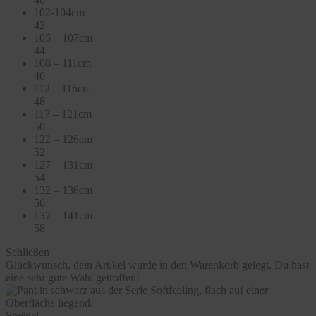
102-104cm
42
105 – 107cm
44
108 – 111cm
46
112 – 116cm
48
117 – 121cm
50
122 – 126cm
52
127 – 131cm
54
132 – 136cm
56
137 – 141cm
58
Schließen
Glückwunsch, dein Artikel wurde in den Warenkorb gelegt. Du hast
eine sehr gute Wahl getroffen!
Speidel