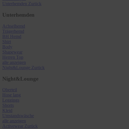
Unterhemden
Zurück
Unterhemden
Achselhemd
Trägerhemd
BH Hemd
Shirt
Body
Shapewear
Herren Top
alle anzeigen
Night&Lounge
Zurück
Night&Lounge
Oberteil
Hose lang
Leggings
Shorts
Kleid
Umstandswäsche
alle anzeigen
Activewear
Zurück