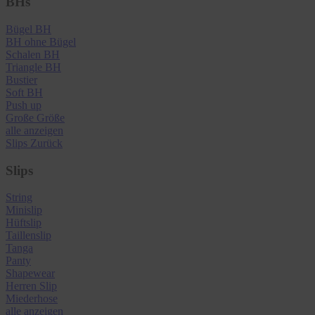
BHs
Bügel BH
BH ohne Bügel
Schalen BH
Triangle BH
Bustier
Soft BH
Push up
Große Größe
alle anzeigen
Slips
Zurück
Slips
String
Minislip
Hüftslip
Taillenslip
Tanga
Panty
Shapewear
Herren Slip
Miederhose
alle anzeigen