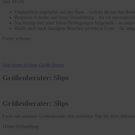
inkl. MwSt
Unglaublich angenehm auf der Haut – weil du dir nur das Beste
Bequeme Schnitte und beste Verarbeitung – für ein unvergleic
Nachhaltig und unter fairen Bedingungen hergestellt – so träg
Bleibt auch nach häufigem Waschen perfekt in Form – für langa
Farbe:
schwarz
Jetzt deine richtige Größe finden
Größenberater: Slips
Größenberater: Slips
Finde mit unserem Größenberater den perfekten Slip für dich. Infor
1
Dein Hüftumfang