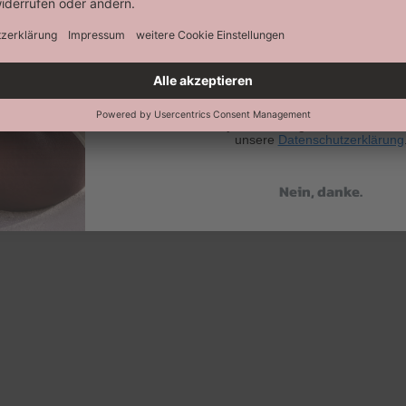
Abonnieren
Keine Datenweitergabe an Dritte. Eine A
jederzeit möglich. Hier findest 
unsere
Datenschutzerklärung
Nein, danke.