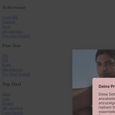
Activewear
Sport BH
Oberteil
Hose
alle anzeigen
Plus Size
Zurück
Plus Size
Slip
BH
Body
alle anzeigen
Top Deal
Zurück
Top Deal
Slips
Tops
Bustier
alle anzeigen
Caps
Zurück