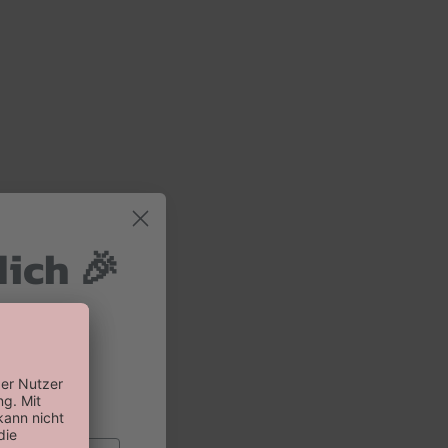
dich 🎉
 und 10%
 Bestellung