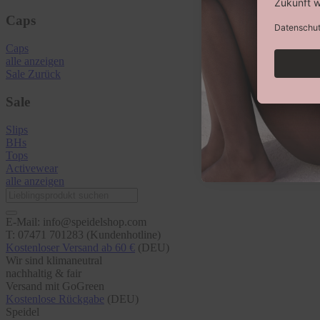
Caps
Caps
alle anzeigen
Sale
Zurück
Sale
Slips
BHs
Tops
Activewear
alle anzeigen
E-Mail: info@speidelshop.com
T: 07471 701283 (Kundenhotline)
Kostenloser Versand ab 60 €
(DEU)
Wir sind klimaneutral
nachhaltig & fair
Versand mit GoGreen
Kostenlose Rückgabe
(DEU)
Speidel