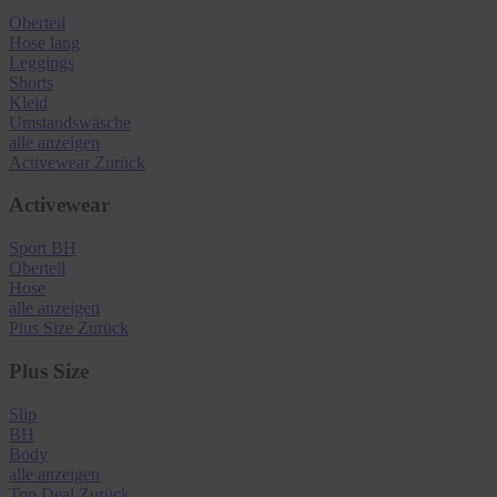
Oberteil
Hose lang
Leggings
Shorts
Kleid
Umstandswäsche
alle anzeigen
Activewear
Zurück
Activewear
Sport BH
Oberteil
Hose
alle anzeigen
Plus Size
Zurück
Plus Size
Slip
BH
Body
alle anzeigen
Top Deal
Zurück