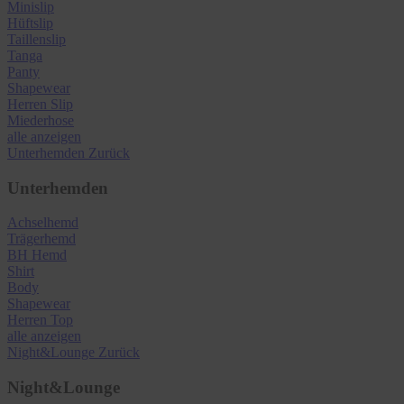
Minislip
Hüftslip
Taillenslip
Tanga
Panty
Shapewear
Herren Slip
Miederhose
alle anzeigen
Unterhemden
Zurück
Unterhemden
Achselhemd
Trägerhemd
BH Hemd
Shirt
Body
Shapewear
Herren Top
alle anzeigen
Night&Lounge
Zurück
Night&Lounge