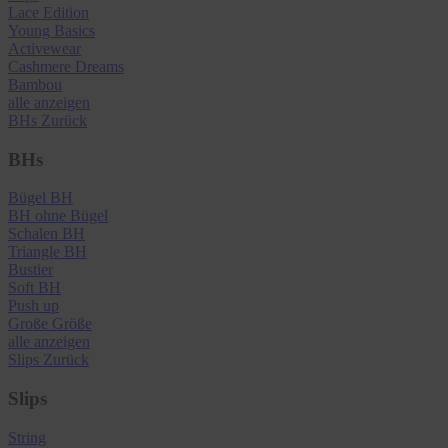
Lace Edition
Young Basics
Activewear
Cashmere Dreams
Bambou
alle anzeigen
BHs
Zurück
BHs
Bügel BH
BH ohne Bügel
Schalen BH
Triangle BH
Bustier
Soft BH
Push up
Große Größe
alle anzeigen
Slips
Zurück
Slips
String