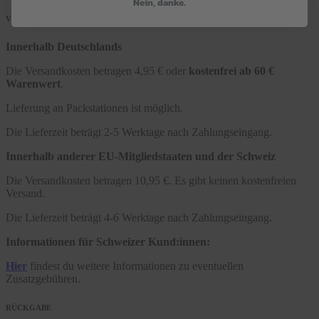
Nein, danke.
VERSAND & LIEFERZEIT
Innerhalb Deutschlands
Die Versandkosten betragen 4,95 € oder
kostenfrei ab 60 €
Warenwert
.
Lieferung an Packstationen ist möglich.
Die Lieferzeit beträgt 2-5 Werktage nach Zahlungseingang.
Innerhalb anderer EU-Mitgliedstaaten und der Schweiz
Die Versandkosten betragen 10,95 €. Es gibt keinen kostenfreien
Versand.
Die Lieferzeit beträgt 4-6 Werktage nach Zahlungseingang.
Informationen für Schweizer Kund:innen:
Hier
findest du weitere Informationen zu eventuellen
Zusatzgebühren.
RÜCKGABE