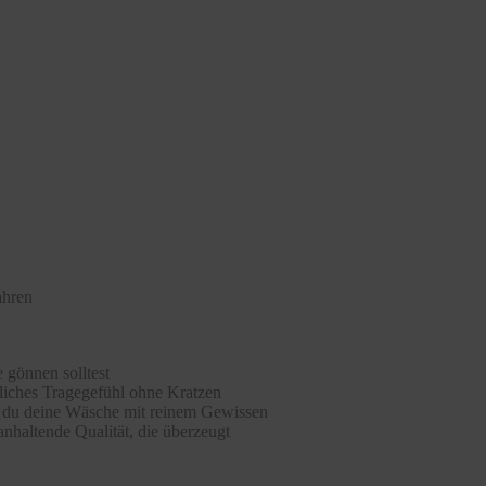
ahren
 gönnen solltest
hliches Tragegefühl ohne Kratzen
st du deine Wäsche mit reinem Gewissen
nhaltende Qualität, die überzeugt