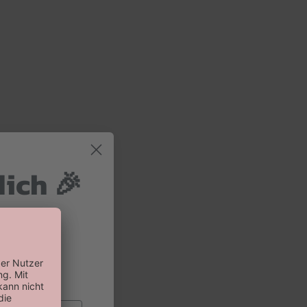
dich 🎉
 und 10%
 Bestellung