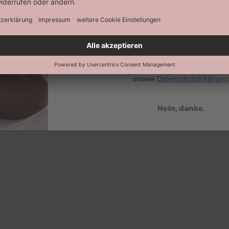
Abonnieren
Keine Datenweitergabe an Dritte. Eine A
jederzeit möglich. Hier findest 
unsere
Datenschutzerklärung
Nein, danke.