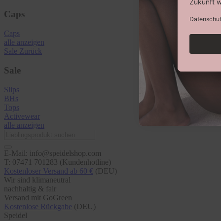
Caps
Caps
alle anzeigen
Sale
Zurück
Sale
Slips
BHs
Tops
Activewear
alle anzeigen
E-Mail: info@speidelshop.com
T: 07471 701283 (Kundenhotline)
Kostenloser Versand ab 60 €
(DEU)
Wir sind klimaneutral
nachhaltig & fair
Versand mit GoGreen
Kostenlose Rückgabe
(DEU)
Speidel