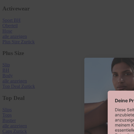
Activewear
Sport BH
Oberteil
Hose
alle anzeigen
Plus Size
Zurück
Plus Size
Slip
BH
Body
alle anzeigen
Top Deal
Zurück
Top Deal
Slips
Tops
Bustier
alle anzeigen
Caps
Zurück