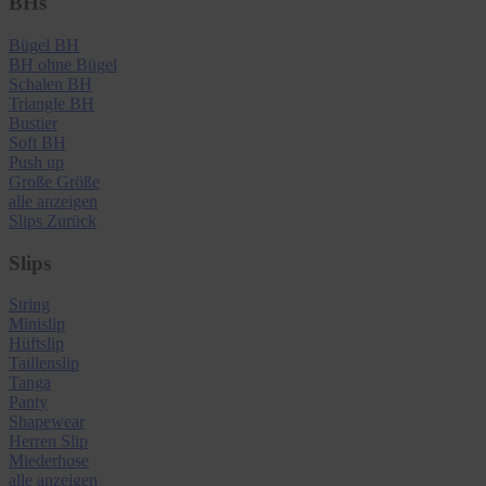
BHs
Bügel BH
BH ohne Bügel
Schalen BH
Triangle BH
Bustier
Soft BH
Push up
Große Größe
alle anzeigen
Slips
Zurück
Slips
String
Minislip
Hüftslip
Taillenslip
Tanga
Panty
Shapewear
Herren Slip
Miederhose
alle anzeigen