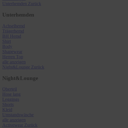
Unterhemden
Zurück
Unterhemden
Achselhemd
Trägerhemd
BH Hemd
Shirt
Body
Shapewear
Herren Top
alle anzeigen
Night&Lounge
Zurück
Night&Lounge
Oberteil
Hose lang
Leggings
Shorts
Kleid
Umstandswäsche
alle anzeigen
Activewear
Zurück