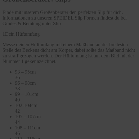
Finde mit unserem Größenberater den perfekten Slip für dich.
Informationen zu unseren SPEIDEL Slip Formen findest du bei
Guides & Beratung unter Slip
1
Dein Hüftumfang
Messe deinen Hüftumfang mit einem Maßband an der breitesten
Stelle des Beckens dicht am Körper, dabei sollte das Maßband nicht
zu straff gezogen werden. Der Hüftumfang ist auf dem Bild mit der
Nummer 1 gekennzeichnet.
93 – 95cm
36
96 – 98cm
38
99 – 101cm
40
102-104cm
42
105 – 107cm
44
108 – 111cm
46
112 – 116cm