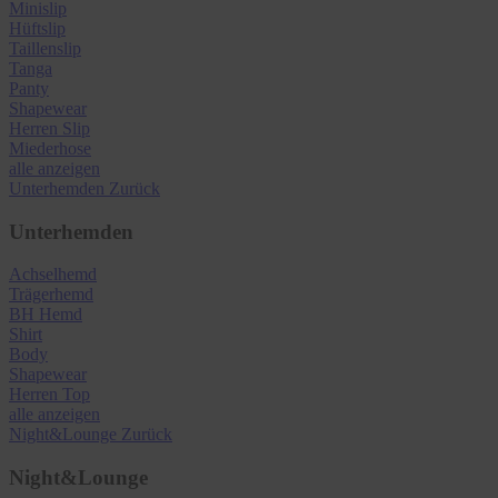
Minislip
Hüftslip
Taillenslip
Tanga
Panty
Shapewear
Herren Slip
Miederhose
alle anzeigen
Unterhemden
Zurück
Unterhemden
Achselhemd
Trägerhemd
BH Hemd
Shirt
Body
Shapewear
Herren Top
alle anzeigen
Night&Lounge
Zurück
Night&Lounge