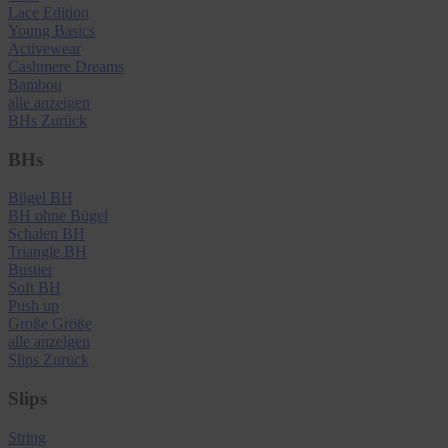
Lace Edition
Young Basics
Activewear
Cashmere Dreams
Bambou
alle anzeigen
BHs
Zurück
BHs
Bügel BH
BH ohne Bügel
Schalen BH
Triangle BH
Bustier
Soft BH
Push up
Große Größe
alle anzeigen
Slips
Zurück
Slips
String