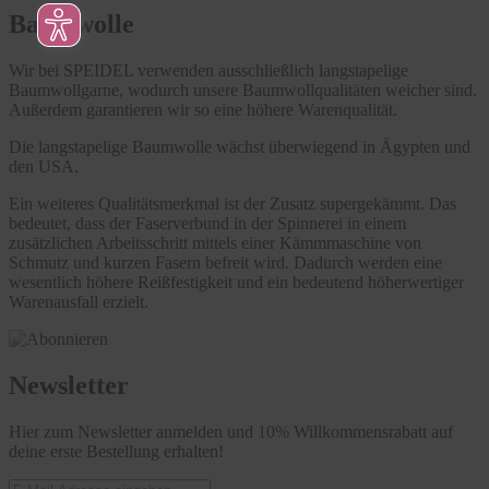
Baumwolle
Wir bei SPEIDEL verwenden ausschließlich langstapelige
Baumwollgarne, wodurch unsere Baumwollqualitäten weicher sind.
Außerdem garantieren wir so eine höhere Warenqualität.
Die langstapelige Baumwolle wächst überwiegend in Ägypten und
den USA.
Ein weiteres Qualitätsmerkmal ist der Zusatz supergekämmt. Das
bedeutet, dass der Faserverbund in der Spinnerei in einem
zusätzlichen Arbeitsschritt mittels einer Kämmmaschine von
Schmutz und kurzen Fasern befreit wird. Dadurch werden eine
wesentlich höhere Reißfestigkeit und ein bedeutend höherwertiger
Warenausfall erzielt.
Newsletter
Hier zum Newsletter anmelden und 10% Willkommensrabatt auf
deine erste Bestellung erhalten!