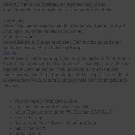
Unsere Formen und Materialien umschmeicheln deine
Einzigartigkeit – für Selbstbewusstsein und Wohlbefinden.
Baumwolle
Der weiche, atmungsaktive und hautfreundliche Baumwoll-Stoff
schmiegt sich perfekt an deinen Körper an.
Made in Europe
Ausschließlich in Europa produziert. Fair, nachhaltig und ohne
unnötige Chemie. Für dich und für Europa.
Details
Der Hipster in zarter Feinripp-Qualität ist die perfekte Wahl für alle
Basic-Liebhaberinnen. Die Baumwoll-Elasthan-Mischung fühlt sich
angenehm weich an auf der Haut und sorgt für ein besonders
natürliches Tragegefühl - Tag und Nacht. Der Hipster ist erhältlich
in klassischem Weiß, zartem Lightgrey mélé oder frühlingshaftem
Oleander.
Hipster aus der Frühjahrs-Aktion
aus feiner Baumwoll-Elasthan-Qualität
hoher Tragekomfort durch 4% Elasthan (LYCRA®)
zarter Feinripp
flache, softe Abschlüsse an Bund und Bein
natürlicher Griff
hüftig sitzend