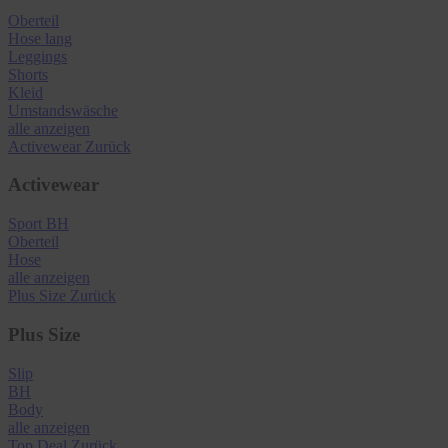
Oberteil
Hose lang
Leggings
Shorts
Kleid
Umstandswäsche
alle anzeigen
Activewear
Zurück
Activewear
Sport BH
Oberteil
Hose
alle anzeigen
Plus Size
Zurück
Plus Size
Slip
BH
Body
alle anzeigen
Top Deal
Zurück