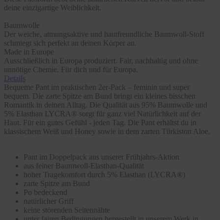
deine einzigartige Weiblichkeit.
Baumwolle
Der weiche, atmungsaktive und hautfreundliche Baumwoll-Stoff
schmiegt sich perfekt an deinen Körper an.
Made in Europe
Ausschließlich in Europa produziert. Fair, nachhaltig und ohne
unnötige Chemie. Für dich und für Europa.
Details
Bequeme Pant im praktischen 2er-Pack – feminin und super
bequem. Die zarte Spitze am Bund bringt ein kleines bisschen
Romantik in deinen Alltag. Die Qualität aus 95% Baumwolle und
5% Elasthan LYCRA® sorgt für ganz viel Natürlichkeit auf der
Haut. Für ein gutes Gefühl - jeden Tag. Die Pant erhältst du in
klassischem Weiß und Honey sowie in dem zarten Türkiston Aloe.
Pant im Doppelpack aus unserer Frühjahrs-Aktion
aus feiner Baumwoll-Elasthan-Qualität
hoher Tragekomfort durch 5% Elasthan (LYCRA®)
zarte Spitze am Bund
Po bedeckend
natürlicher Griff
keine störenden Seitennähte
unter fairen Bedingungen hergestellt in unserem Werk in