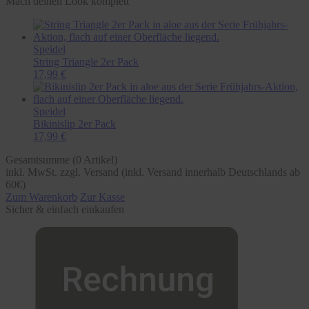
Mach deinen Look komplett
Speidel
String Triangle 2er Pack
17,99 €
Speidel
Bikinislip 2er Pack
17,99 €
Gesamtsumme (
0
Artikel)
inkl. MwSt. zzgl. Versand (inkl. Versand innerhalb Deutschlands ab
60€)
Zum Warenkorb
Zur Kasse
Sicher & einfach einkaufen