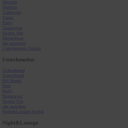
Minislip
Hüftslip
Taillenslip
Tanga
Panty
Shapewear
Herren Slip
Miederhose
alle anzeigen
Unterhemden
Zurück
Unterhemden
Achselhemd
Trägerhemd
BH Hemd
Shirt
Body
Shapewear
Herren Top
alle anzeigen
Night&Lounge
Zurück
Night&Lounge