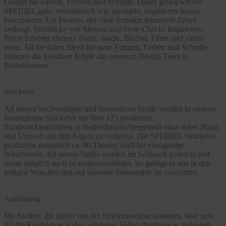
Gespür für Farben, Formen und Schnitte. Daher gehen wir bei
SPEIDEL ganz systematisch vor: sammeln, inspirieren lassen,
konzipieren. Ein Prozess, der viele Stunden intensiver Arbeit
verlangt. Eindrücke von Messen und Store Checks inspirieren.
Privat Erlebtes ebenso: Natur, Städte, Bücher, Filme und vieles
mehr. All die tollen Ideen für neue Formen, Farben und Schnitte
kreieren die kreativen Köpfe aus unserem Design Team in
Bodelshausen.
Strickerei
All unsere hochwertigen und innovativen Stoffe werden in unserer
hauseigenen Strickerei mit über 125 modernen
Rundstrickmaschinen in Bodelshausen hergestellt ohne dabei Natur
und Umwelt aus den Augen zu verlieren. Die SPEIDEL Strickerei
produziert monatlich ca. 90 Tonnen Stoff für einzigartige
Wäscheteile. All unsere Stoffe werden im Schlauch gestrickt und
wenn möglich auch so weiterverarbeitet. So gelingt es uns in den
fertigen Wäscheteilen auf störende Seitennähte zu verzichten.
Ausrüstung
Mit Stoffen, die direkt von der Strickmaschine kommen, lässt sich
für die Konfektion in den seltensten Fällen direkt etwas anfangen.