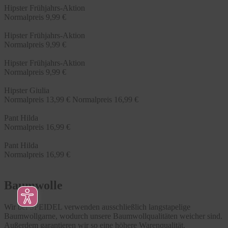
Hipster Frühjahrs-Aktion
Normalpreis
9,99 €
Hipster Frühjahrs-Aktion
Normalpreis
9,99 €
Hipster Frühjahrs-Aktion
Normalpreis
9,99 €
Hipster Giulia
Normalpreis
13,99 €
Normalpreis
16,99 €
Pant Hilda
Normalpreis
16,99 €
Pant Hilda
Normalpreis
16,99 €
Baumwolle
Wir bei SPEIDEL verwenden ausschließlich langstapelige
Baumwollgarne, wodurch unsere Baumwollqualitäten weicher sind.
Außerdem garantieren wir so eine höhere Warenqualität.