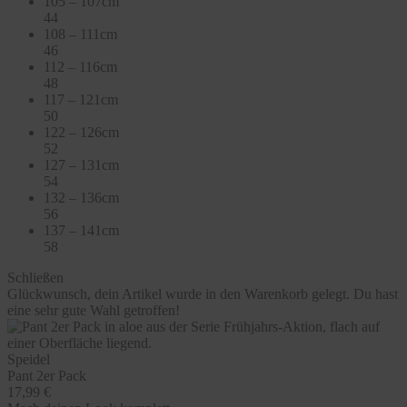
105 – 107cm
44
108 – 111cm
46
112 – 116cm
48
117 – 121cm
50
122 – 126cm
52
127 – 131cm
54
132 – 136cm
56
137 – 141cm
58
Schließen
Glückwunsch, dein Artikel wurde in den Warenkorb gelegt. Du hast
eine sehr gute Wahl getroffen!
Speidel
Pant 2er Pack
17,99 €