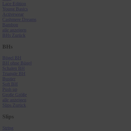
Lace Edition
Young Basics
Activewear
Cashmere Dreams
Bambou
alle anzeigen
BHs
Zurück
BHs
Bügel BH
BH ohne Bügel
Schalen BH
Triangle BH
Bustier
Soft BH
Push up
Große Größe
alle anzeigen
Slips
Zurück
Slips
String