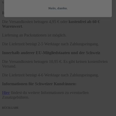
VERSAND & LIEFERZEIT
Nein, danke.
Innerhalb Deutschlands
Die Versandkosten betragen 4,95 € oder
kostenfrei ab 60 €
Warenwert
.
Lieferung an Packstationen ist möglich.
Die Lieferzeit beträgt 2-5 Werktage nach Zahlungseingang.
Innerhalb anderer EU-Mitgliedstaaten und der Schweiz
Die Versandkosten betragen 10,95 €. Es gibt keinen kostenfreien
Versand.
Die Lieferzeit beträgt 4-6 Werktage nach Zahlungseingang.
Informationen für Schweizer Kund:innen:
Hier
findest du weitere Informationen zu eventuellen
Zusatzgebühren.
RÜCKGABE