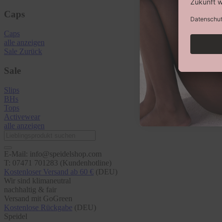
Caps
Caps
alle anzeigen
Sale
Zurück
Sale
Slips
BHs
Tops
Activewear
alle anzeigen
E-Mail: info@speidelshop.com
T: 07471 701283 (Kundenhotline)
Kostenloser Versand ab 60 €
(DEU)
Wir sind klimaneutral
nachhaltig & fair
Versand mit GoGreen
Kostenlose Rückgabe
(DEU)
Speidel