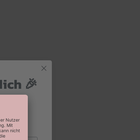
dich 🎉
 und 10%
 Bestellung