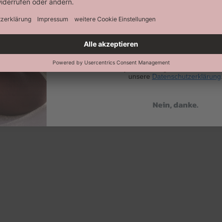
Abonnieren
Keine Datenweitergabe an Dritte. Eine A
jederzeit möglich. Hier findest 
unsere
Datenschutzerklärung
Nein, danke.