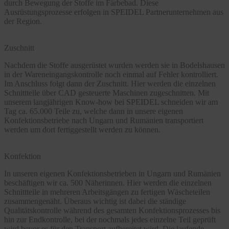
durch Bewegung der Stoffe im Färbebad. Diese
Ausrüstungsprozesse erfolgen in SPEIDEL Partnerunternehmen aus
der Region.
Zuschnitt
Nachdem die Stoffe ausgerüstet wurden werden sie in Bodelshausen
in der Wareneingangskontrolle noch einmal auf Fehler kontrolliert.
Im Anschluss folgt dann der Zuschnitt. Hier werden die einzelnen
Schnittteile über CAD gesteuerte Maschinen zugeschnitten. Mit
unserem langjährigen Know-how bei SPEIDEL schneiden wir am
Tag ca. 65.000 Teile zu, welche dann in unsere eigenen
Konfektionsbetriebe nach Ungarn und Rumänien transportiert
werden um dort fertiggestellt werden zu können.
Konfektion
In unseren eigenen Konfektionsbetrieben in Ungarn und Rumänien
beschäftigen wir ca. 500 Näherinnen. Hier werden die einzelnen
Schnittteile in mehreren Arbeitsgängen zu fertigen Wäscheteilen
zusammengenäht. Überaus wichtig ist dabei die ständige
Qualitätskontrolle während des gesamten Konfektionsprozesses bis
hin zur Endkontrolle, bei der nochmals jedes einzelne Teil geprüft
wird bevor es für den Transport aufbereitet wird. Die laufende