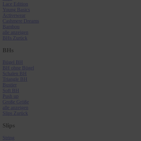
Lace Edition
Young Basics
Activewear
Cashmere Dreams
Bambou
alle anzeigen
BHs
Zurück
BHs
Bügel BH
BH ohne Bügel
Schalen BH
Triangle BH
Bustier
Soft BH
Push up
Große Größe
alle anzeigen
Slips
Zurück
Slips
String