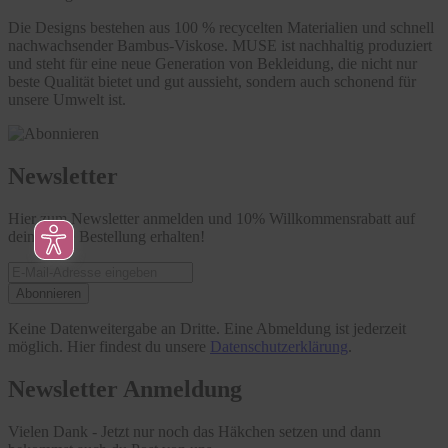
Die Designs bestehen aus 100 % recycelten Materialien und schnell
nachwachsender Bambus-Viskose. MUSE ist nachhaltig produziert
und steht für eine neue Generation von Bekleidung, die nicht nur
beste Qualität bietet und gut aussieht, sondern auch schonend für
unsere Umwelt ist.
Newsletter
Hier zum Newsletter anmelden und 10% Willkommensrabatt auf
deine erste Bestellung erhalten!
Abonnieren
Keine Datenweitergabe an Dritte. Eine Abmeldung ist jederzeit
möglich. Hier findest du unsere
Datenschutzerklärung
.
Newsletter Anmeldung
Vielen Dank - Jetzt nur noch das Häkchen setzen und dann