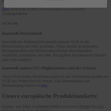
Informationen für Schweizer Kund:innen:
Hier
findest du weitere Informationen zu eventuellen
Zusatzgebühren.
RÜCKGABE
Innerhalb Deutschlands
Innerhalb der Widerrufsfrist gemäß unseren AGB ist die
Rücksendung mit DHL kostenlos. Nutze hierfür beiliegenden
Rückgabeschein und Rücksendeaufkleber. Bei fehlendem
Aufkleber, kontaktiere uns bitte. Rückgaben im stationären Handel
sind nicht möglich.
Innerhalb anderer EU-Mitgliedstaaten und der Schweiz
Nach Erhalt deiner Bestellung kannst du als Verbraucher gemäß den
AGB das Widerrufsrecht nutzen. Alle Informationen zur
Rücksendung findest du
hier
.
Unsere europäische Produktionskette
Erfahre, wie deine Lieblingsprodukte vom ersten Design bis zum
Versand den Weg zu dir finden.