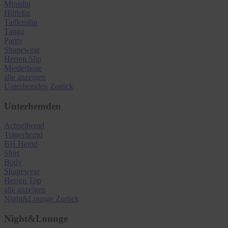
Minislip
Hüftslip
Taillenslip
Tanga
Panty
Shapewear
Herren Slip
Miederhose
alle anzeigen
Unterhemden
Zurück
Unterhemden
Achselhemd
Trägerhemd
BH Hemd
Shirt
Body
Shapewear
Herren Top
alle anzeigen
Night&Lounge
Zurück
Night&Lounge