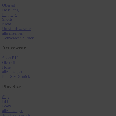
Oberteil
Hose lang
Leggings
Shorts
Kleid
Umstandswäsche
alle anzeigen
Activewear
Zurück
Activewear
Sport BH
Oberteil
Hose
alle anzeigen
Plus Size
Zurück
Plus Size
Slip
BH
Body
alle anzeigen
Top Deal
Zurück