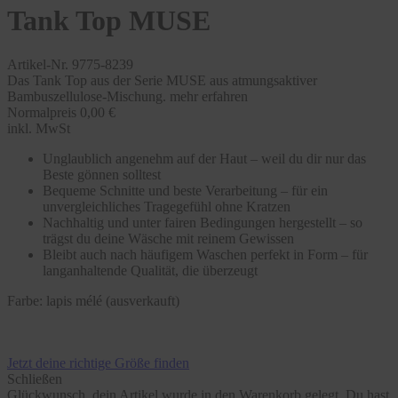
Tank Top MUSE
Artikel-Nr. 9775-8239
Das Tank Top aus der Serie MUSE aus atmungsaktiver
Bambuszellulose-Mischung.
mehr erfahren
Normalpreis
0,00 €
inkl. MwSt
Unglaublich angenehm auf der Haut – weil du dir nur das
Beste gönnen solltest
Bequeme Schnitte und beste Verarbeitung – für ein
unvergleichliches Tragegefühl ohne Kratzen
Nachhaltig und unter fairen Bedingungen hergestellt – so
trägst du deine Wäsche mit reinem Gewissen
Bleibt auch nach häufigem Waschen perfekt in Form – für
langanhaltende Qualität, die überzeugt
Farbe:
lapis mélé (ausverkauft)
Jetzt deine richtige Größe finden
Schließen
Glückwunsch, dein Artikel wurde in den Warenkorb gelegt. Du hast