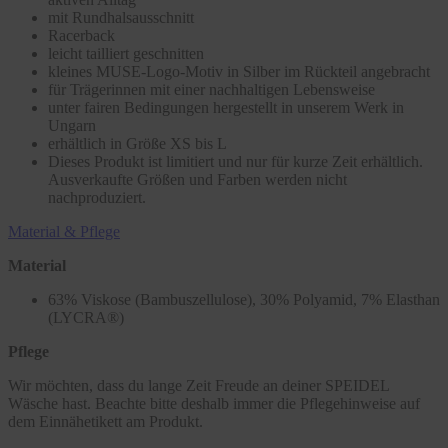
mit Rundhalsausschnitt
Racerback
leicht tailliert geschnitten
kleines MUSE-Logo-Motiv in Silber im Rückteil angebracht
für Trägerinnen mit einer nachhaltigen Lebensweise
unter fairen Bedingungen hergestellt in unserem Werk in
Ungarn
erhältlich in Größe XS bis L
Dieses Produkt ist limitiert und nur für kurze Zeit erhältlich.
Ausverkaufte Größen und Farben werden nicht
nachproduziert.
Material & Pflege
Material
63% Viskose (Bambuszellulose), 30% Polyamid, 7% Elasthan
(LYCRA®)
Pflege
Wir möchten, dass du lange Zeit Freude an deiner SPEIDEL
Wäsche hast. Beachte bitte deshalb immer die Pflegehinweise auf
dem Einnähetikett am Produkt.