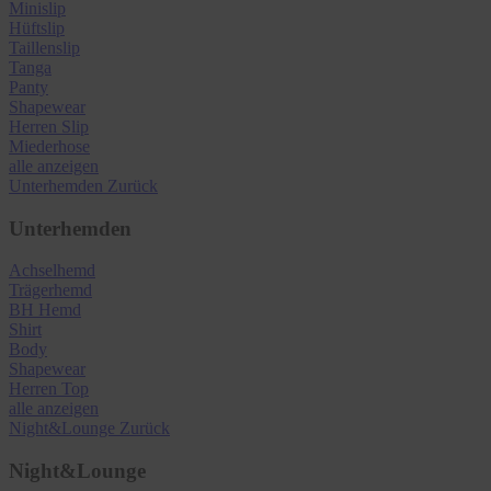
Minislip
Hüftslip
Taillenslip
Tanga
Panty
Shapewear
Herren Slip
Miederhose
alle anzeigen
Unterhemden
Zurück
Unterhemden
Achselhemd
Trägerhemd
BH Hemd
Shirt
Body
Shapewear
Herren Top
alle anzeigen
Night&Lounge
Zurück
Night&Lounge