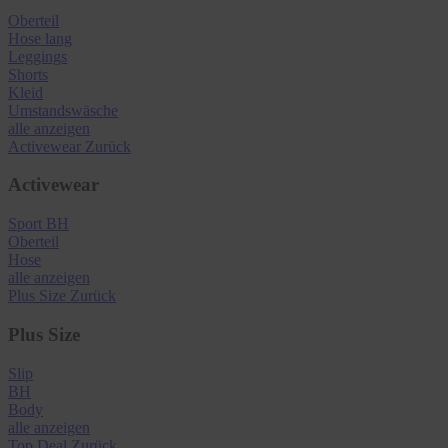
Oberteil
Hose lang
Leggings
Shorts
Kleid
Umstandswäsche
alle anzeigen
Activewear
Zurück
Activewear
Sport BH
Oberteil
Hose
alle anzeigen
Plus Size
Zurück
Plus Size
Slip
BH
Body
alle anzeigen
Top Deal
Zurück