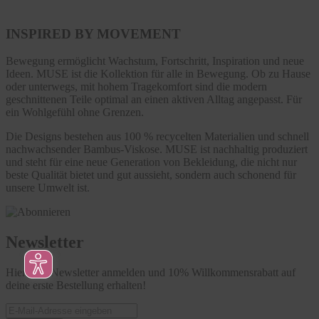
INSPIRED BY MOVEMENT
Bewegung ermöglicht Wachstum, Fortschritt, Inspiration und neue
Ideen. MUSE ist die Kollektion für alle in Bewegung. Ob zu Hause
oder unterwegs, mit hohem Tragekomfort sind die modern
geschnittenen Teile optimal an einen aktiven Alltag angepasst. Für
ein Wohlgefühl ohne Grenzen.
Die Designs bestehen aus 100 % recycelten Materialien und schnell
nachwachsender Bambus-Viskose. MUSE ist nachhaltig produziert
und steht für eine neue Generation von Bekleidung, die nicht nur
beste Qualität bietet und gut aussieht, sondern auch schonend für
unsere Umwelt ist.
Newsletter
Hier zum Newsletter anmelden und 10% Willkommensrabatt auf
deine erste Bestellung erhalten!