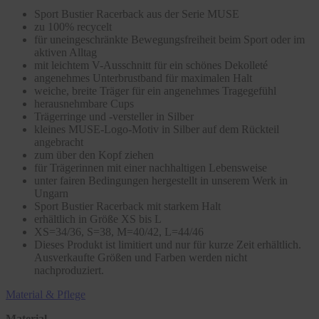
Sport Bustier Racerback aus der Serie MUSE
zu 100% recycelt
für uneingeschränkte Bewegungsfreiheit beim Sport oder im
aktiven Alltag
mit leichtem V-Ausschnitt für ein schönes Dekolleté
angenehmes Unterbrustband für maximalen Halt
weiche, breite Träger für ein angenehmes Tragegefühl
herausnehmbare Cups
Trägerringe und -versteller in Silber
kleines MUSE-Logo-Motiv in Silber auf dem Rückteil
angebracht
zum über den Kopf ziehen
für Trägerinnen mit einer nachhaltigen Lebensweise
unter fairen Bedingungen hergestellt in unserem Werk in
Ungarn
Sport Bustier Racerback mit starkem Halt
erhältlich in Größe XS bis L
XS=34/36, S=38, M=40/42, L=44/46
Dieses Produkt ist limitiert und nur für kurze Zeit erhältlich.
Ausverkaufte Größen und Farben werden nicht
nachproduziert.
Material & Pflege
Material