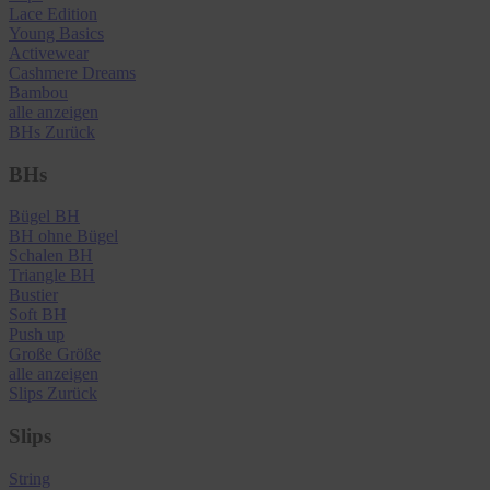
Lace Edition
Young Basics
Activewear
Cashmere Dreams
Bambou
alle anzeigen
BHs
Zurück
BHs
Bügel BH
BH ohne Bügel
Schalen BH
Triangle BH
Bustier
Soft BH
Push up
Große Größe
alle anzeigen
Slips
Zurück
Slips
String