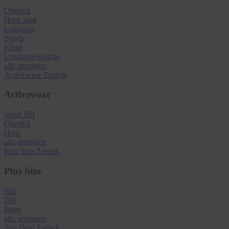
Oberteil
Hose lang
Leggings
Shorts
Kleid
Umstandswäsche
alle anzeigen
Activewear
Zurück
Activewear
Sport BH
Oberteil
Hose
alle anzeigen
Plus Size
Zurück
Plus Size
Slip
BH
Body
alle anzeigen
Top Deal
Zurück