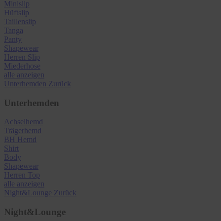
Minislip
Hüftslip
Taillenslip
Tanga
Panty
Shapewear
Herren Slip
Miederhose
alle anzeigen
Unterhemden
Zurück
Unterhemden
Achselhemd
Trägerhemd
BH Hemd
Shirt
Body
Shapewear
Herren Top
alle anzeigen
Night&Lounge
Zurück
Night&Lounge