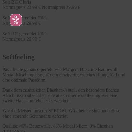
Soft BH Gloria
Normalpreis
23,99 €
Normalpreis
29,99 €
Soft BH gemoldet Hilda
Normalpreis
29,99 €
Soft BH gemoldet Hilda
Normalpreis
29,99 €
Softfeeling
Passt heute genauso perfekt wie Morgen. Die zarte Baumwoll-
Modal-Mischung sorgt für ein einzigartig weiches Hautgefühl und
eine optimale Passform.
Dank dem zusätzlichen Elasthan-Anteil, den besonders flachen
Abschlüssen sitzen die Teile aus der Serie softfeeling wie eine
zweite Haut - nur eben viel weicher.
Wie die Meisten unserer SPEIDEL Wäscheteile sind auch diese
ohne störende Seitennähte gefertigt.
Qualität: 46% Baumwolle, 46% Modal Micro, 8% Elasthan
(LYCRA®)