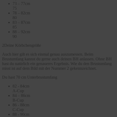
73 – 77cm
75
78 – 82cm
80
83 – 87cm
85
88 – 92cm
90
2
Deine Körbchengröße
Auch hier gilt es sich einmal genau auszumessen. Beim
Brustumfang kannst du gerne auch deinen BH anlassen. Ohne BH
hast du natürlich ein genaueres Ergebnis. Wie du den Brustumfang
misst ist auf dem Bild mit der Nummer 2 gekennzeichnet.
Du hast 70 cm Unterbrustumfang
82 - 84cm
A-Cup
84 – 86cm
B-Cup
86 - 88cm
C-Cup
88 - 90cm