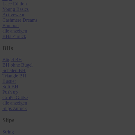
Lace Edition
Young Basics
Activewear
Cashmere Dreams
Bambou
alle anzeigen
BHs
Zurück
BHs
Bügel BH
BH ohne Bügel
Schalen BH
Triangle BH
Bustier
Soft BH
Push up
Große Größe
alle anzeigen
Slips
Zurück
Slips
String