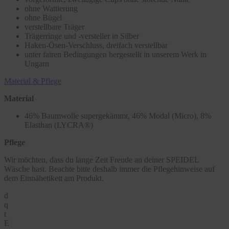
ohne Wattierung
ohne Bügel
verstellbare Träger
Trägerringe und -versteller in Silber
Haken-Ösen-Verschluss, dreifach verstellbar
unter fairen Bedingungen hergestellt in unserem Werk in
Ungarn
Material & Pflege
Material
46% Baumwolle supergekämmt, 46% Modal (Micro), 8%
Elasthan (LYCRA®)
Pflege
Wir möchten, dass du lange Zeit Freude an deiner SPEIDEL
Wäsche hast. Beachte bitte deshalb immer die Pflegehinweise auf
dem Einnähetikett am Produkt.
d
q
t
E