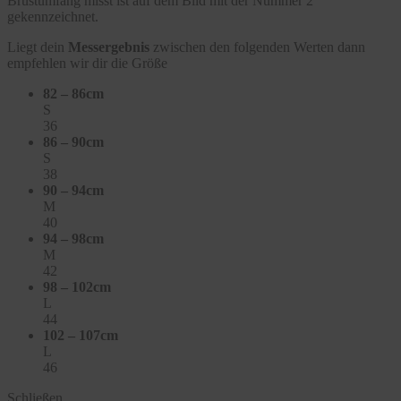
Brustumfang misst ist auf dem Bild mit der Nummer 2
gekennzeichnet.
Liegt dein
Messergebnis
zwischen den folgenden Werten dann
empfehlen wir dir die Größe
82 – 86cm
S
36
86 – 90cm
S
38
90 – 94cm
M
40
94 – 98cm
M
42
98 – 102cm
L
44
102 – 107cm
L
46
Schließen