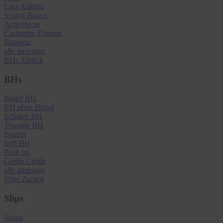
Lace Edition
Young Basics
Activewear
Cashmere Dreams
Bambou
alle anzeigen
BHs
Zurück
BHs
Bügel BH
BH ohne Bügel
Schalen BH
Triangle BH
Bustier
Soft BH
Push up
Große Größe
alle anzeigen
Slips
Zurück
Slips
String