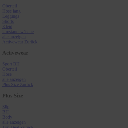
Oberteil
Hose lang
Leggings
Shorts
Kleid
Umstandswäsche
alle anzeigen
Activewear
Zurück
Activewear
Sport BH
Oberteil
Hose
alle anzeigen
Plus Size
Zurück
Plus Size
Slip
BH
Body
alle anzeigen
Top Deal
Zurück