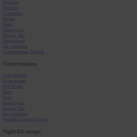
Minislip
Hüftslip
Taillenslip
Tanga
Panty
Shapewear
Herren Slip
Miederhose
alle anzeigen
Unterhemden
Zurück
Unterhemden
Achselhemd
Trägerhemd
BH Hemd
Shirt
Body
Shapewear
Herren Top
alle anzeigen
Night&Lounge
Zurück
Night&Lounge