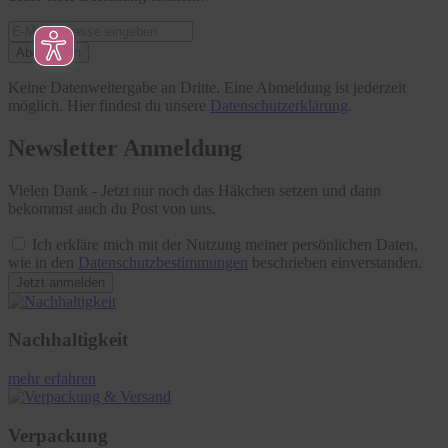
Abonnieren
Keine Datenweitergabe an Dritte. Eine Abmeldung ist jederzeit
möglich. Hier findest du unsere
Datenschutzerklärung
.
Newsletter Anmeldung
Vielen Dank - Jetzt nur noch das Häkchen setzen und dann
bekommst auch du Post von uns.
Ich erkläre mich mit der Nutzung meiner persönlichen Daten,
wie in den
Datenschutzbestimmungen
beschrieben einverstanden.
Jetzt anmelden
Nachhaltigkeit
mehr erfahren
Verpackung