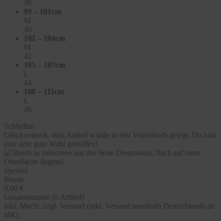
38
99 – 101cm
M
40
102 – 104cm
M
42
105 – 107cm
L
44
108 – 111cm
L
46
Schließen
Glückwunsch, dein Artikel wurde in den Warenkorb gelegt. Du hast
eine sehr gute Wahl getroffen!
Speidel
Shorts
0,00 €
Gesamtsumme (
0
Artikel)
inkl. MwSt. zzgl. Versand (inkl. Versand innerhalb Deutschlands ab
60€)