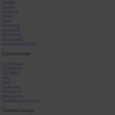
Minislip
Hüftslip
Taillenslip
Tanga
Panty
Shapewear
Herren Slip
Miederhose
alle anzeigen
Unterhemden
Zurück
Unterhemden
Achselhemd
Trägerhemd
BH Hemd
Shirt
Body
Shapewear
Herren Top
alle anzeigen
Night&Lounge
Zurück
Night&Lounge