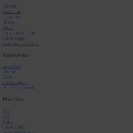
Oberteil
Hose lang
Leggings
Shorts
Kleid
Umstandswäsche
alle anzeigen
Activewear
Zurück
Activewear
Sport BH
Oberteil
Hose
alle anzeigen
Plus Size
Zurück
Plus Size
Slip
BH
Body
alle anzeigen
Top Deal
Zurück