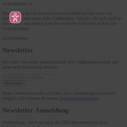
wegzudenken ist.
Modal sorgt für ein immer trockenes Gefühl auf der Haut und
überzeugt durch seine hohe Farbbrillanz. Wäsche, die sich sanft an
den Körper anschmiegt und die weibliche Schönheit perfekt zur
Geltung bringt.
Newsletter
Hier zum Newsletter anmelden und 10% Willkommensrabatt auf
deine erste Bestellung erhalten!
Abonnieren
Keine Datenweitergabe an Dritte. Eine Abmeldung ist jederzeit
möglich. Hier findest du unsere
Datenschutzerklärung
.
Newsletter Anmeldung
Vielen Dank - Jetzt nur noch das Häkchen setzen und dann