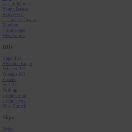
Lace Edition
Young Basics
Activewear
Cashmere Dreams
Bambou
alle anzeigen
BHs
Zurück
BHs
Bügel BH
BH ohne Bügel
Schalen BH
Triangle BH
Bustier
Soft BH
Push up
Große Größe
alle anzeigen
Slips
Zurück
Slips
String