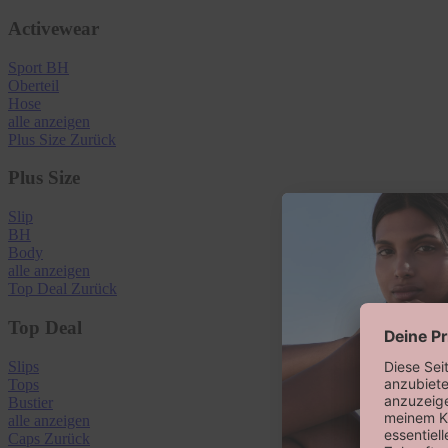
Activewear
Sport BH
Oberteil
Hose
alle anzeigen
Plus Size
Zurück
Plus Size
Slip
BH
Body
alle anzeigen
Top Deal
Zurück
Top Deal
Slips
Tops
Bustier
alle anzeigen
Caps
Zurück