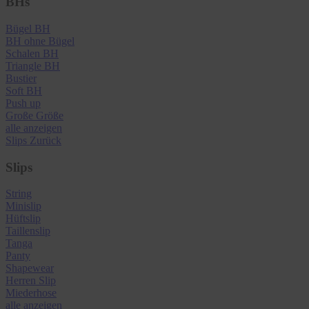
BHs
Bügel BH
BH ohne Bügel
Schalen BH
Triangle BH
Bustier
Soft BH
Push up
Große Größe
alle anzeigen
Slips
Zurück
Slips
String
Minislip
Hüftslip
Taillenslip
Tanga
Panty
Shapewear
Herren Slip
Miederhose
alle anzeigen