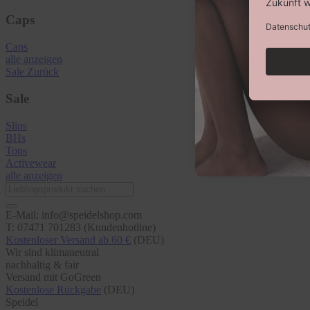
Caps
Caps
alle anzeigen
Sale
Zurück
Sale
Slips
BHs
Tops
Activewear
alle anzeigen
E-Mail: info@speidelshop.com
T: 07471 701283 (Kundenhotline)
Kostenloser Versand ab 60 €
(DEU)
Wir sind klimaneutral
nachhaltig & fair
Versand mit GoGreen
Kostenlose Rückgabe
(DEU)
Speidel