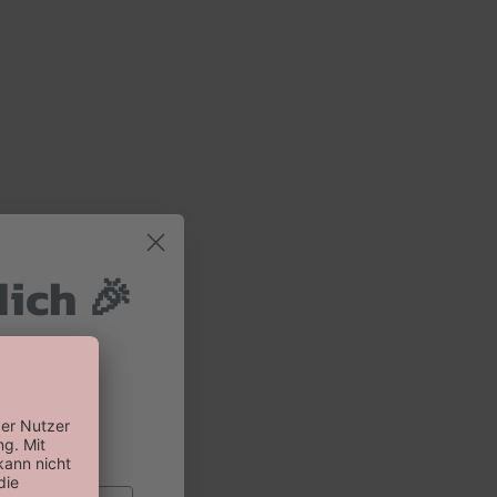
dich 🎉
 und 10%
 Bestellung