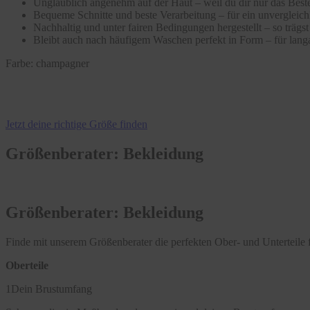
Unglaublich angenehm auf der Haut – weil du dir nur das Beste
Bequeme Schnitte und beste Verarbeitung – für ein unvergleic
Nachhaltig und unter fairen Bedingungen hergestellt – so träg
Bleibt auch nach häufigem Waschen perfekt in Form – für langa
Farbe:
champagner
Jetzt deine richtige Größe finden
Größenberater: Bekleidung
Größenberater: Bekleidung
Finde mit unserem Größenberater die perfekten Ober- und Unterteile f
Oberteile
1
Dein Brustumfang