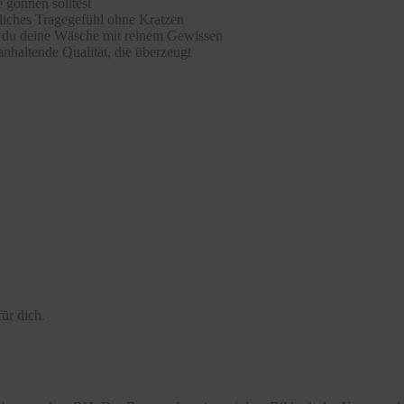
 gönnen solltest
hliches Tragegefühl ohne Kratzen
st du deine Wäsche mit reinem Gewissen
nhaltende Qualität, die überzeugt
ür dich.