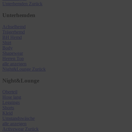
Unterhemden
Zurück
Unterhemden
Achselhemd
Trägerhemd
BH Hemd
Shirt
Body
Shapewear
Herren Top
alle anzeigen
Night&Lounge
Zurück
Night&Lounge
Oberteil
Hose lang
Leggings
Shorts
Kleid
Umstandswäsche
alle anzeigen
Activewear
Zurück