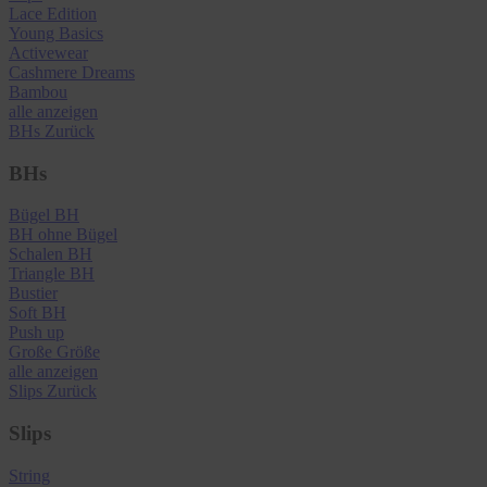
Lace Edition
Young Basics
Activewear
Cashmere Dreams
Bambou
alle anzeigen
BHs
Zurück
BHs
Bügel BH
BH ohne Bügel
Schalen BH
Triangle BH
Bustier
Soft BH
Push up
Große Größe
alle anzeigen
Slips
Zurück
Slips
String