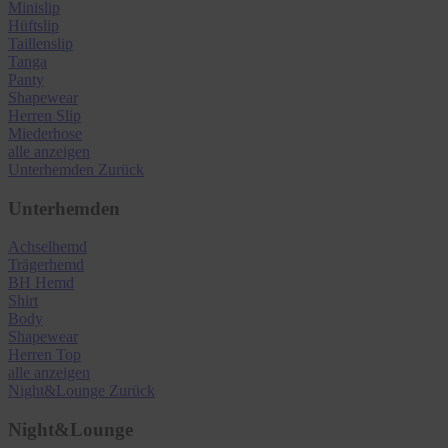
Minislip
Hüftslip
Taillenslip
Tanga
Panty
Shapewear
Herren Slip
Miederhose
alle anzeigen
Unterhemden
Zurück
Unterhemden
Achselhemd
Trägerhemd
BH Hemd
Shirt
Body
Shapewear
Herren Top
alle anzeigen
Night&Lounge
Zurück
Night&Lounge