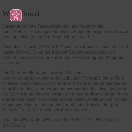
Wool Tencel
Unsere innovative Faserkombination aus Merinowolle
und TENCEL™ ist angenehm leicht, temperaturausgleichend sowie
feuchtigkeitsregulierend und schnell trocknend.
Dank 46% Lyocell (TENCEL™) achten wir natürlich auch hier auf
unsere Umwelt. Denn der Rohstoff Eukalyptus zeichnet sich
dadurch aus, dass er ohne künstliche Bewässerung und Düngung
auskommt.
Die Merinowolle stammt ausschließlich aus
verantwortungsbewusster und nachhaltiger Herkunft. Sie ist Non-
Mulesed, was bedeutet, dass für unsere Wolle keine schmerzhaften
Eingriffe an den Tieren vorgenommen werden. Uns liegt das Wohl
der Tiere sehr am Herzen, weshalb wir uns für diese ethische Praxis
entschieden haben. So kannst du dein neues Lieblingsstück in vollen
Zügen genießen, mit dem guten Gefühl, eine Entscheidung für
Mensch, Tier und Umwelt getroffen zu haben.
Qualität: 46% Wolle, 46% Lyocell (TENCEL™), 8% Elasthan
(LYCRA®)