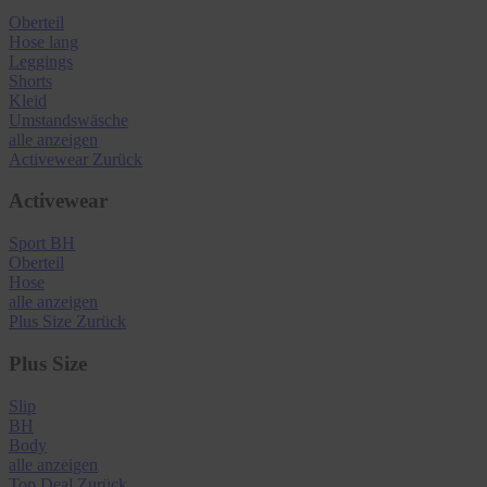
Oberteil
Hose lang
Leggings
Shorts
Kleid
Umstandswäsche
alle anzeigen
Activewear
Zurück
Activewear
Sport BH
Oberteil
Hose
alle anzeigen
Plus Size
Zurück
Plus Size
Slip
BH
Body
alle anzeigen
Top Deal
Zurück