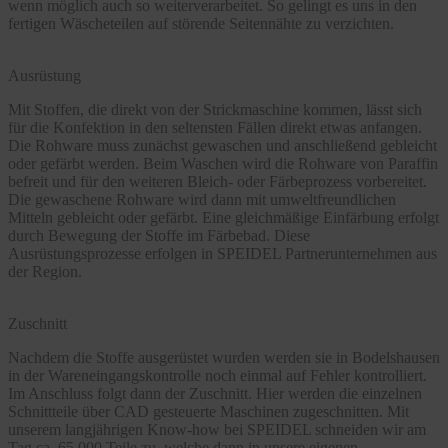
wenn möglich auch so weiterverarbeitet. So gelingt es uns in den
fertigen Wäscheteilen auf störende Seitennähte zu verzichten.
Ausrüstung
Mit Stoffen, die direkt von der Strickmaschine kommen, lässt sich
für die Konfektion in den seltensten Fällen direkt etwas anfangen.
Die Rohware muss zunächst gewaschen und anschließend gebleicht
oder gefärbt werden. Beim Waschen wird die Rohware von Paraffin
befreit und für den weiteren Bleich- oder Färbeprozess vorbereitet.
Die gewaschene Rohware wird dann mit umweltfreundlichen
Mitteln gebleicht oder gefärbt. Eine gleichmäßige Einfärbung erfolgt
durch Bewegung der Stoffe im Färbebad. Diese
Ausrüstungsprozesse erfolgen in SPEIDEL Partnerunternehmen aus
der Region.
Zuschnitt
Nachdem die Stoffe ausgerüstet wurden werden sie in Bodelshausen
in der Wareneingangskontrolle noch einmal auf Fehler kontrolliert.
Im Anschluss folgt dann der Zuschnitt. Hier werden die einzelnen
Schnittteile über CAD gesteuerte Maschinen zugeschnitten. Mit
unserem langjährigen Know-how bei SPEIDEL schneiden wir am
Tag ca. 65.000 Teile zu, welche dann in unsere eigenen