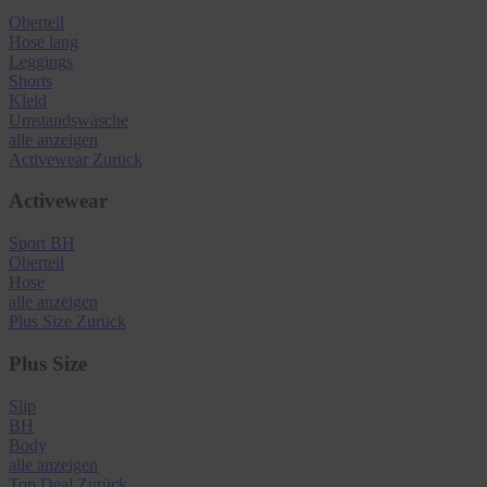
Oberteil
Hose lang
Leggings
Shorts
Kleid
Umstandswäsche
alle anzeigen
Activewear
Zurück
Activewear
Sport BH
Oberteil
Hose
alle anzeigen
Plus Size
Zurück
Plus Size
Slip
BH
Body
alle anzeigen
Top Deal
Zurück