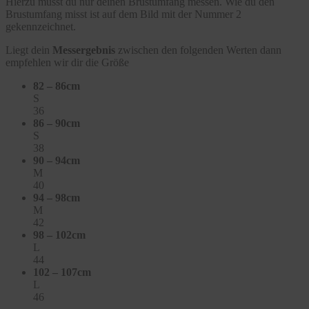
Hierzu musst du nur deinen Brustumfang messen. Wie du den
Brustumfang misst ist auf dem Bild mit der Nummer 2
gekennzeichnet.
Liegt dein
Messergebnis
zwischen den folgenden Werten dann
empfehlen wir dir die Größe
82 – 86cm
S
36
86 – 90cm
S
38
90 – 94cm
M
40
94 – 98cm
M
42
98 – 102cm
L
44
102 – 107cm
L
46