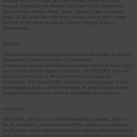
konzipieren. Ein Prozess, der viele Stunden intensiver Arbeit
verlangt. Eindrücke von Messen und Store Checks inspirieren.
Privat Erlebtes ebenso: Natur, Städte, Bücher, Filme und vieles
mehr. All die tollen Ideen für neue Formen, Farben und Schnitte
kreieren die kreativen Köpfe aus unserem Design Team in
Bodelshausen.
Strickerei
All unsere hochwertigen und innovativen Stoffe werden in unserer
hauseigenen Strickerei mit über 125 modernen
Rundstrickmaschinen in Bodelshausen hergestellt ohne dabei Natur
und Umwelt aus den Augen zu verlieren. Die SPEIDEL Strickerei
produziert monatlich ca. 90 Tonnen Stoff für einzigartige
Wäscheteile. All unsere Stoffe werden im Schlauch gestrickt und
wenn möglich auch so weiterverarbeitet. So gelingt es uns in den
fertigen Wäscheteilen auf störende Seitennähte zu verzichten.
Ausrüstung
Mit Stoffen, die direkt von der Strickmaschine kommen, lässt sich
für die Konfektion in den seltensten Fällen direkt etwas anfangen.
Die Rohware muss zunächst gewaschen und anschließend gebleicht
oder gefärbt werden. Beim Waschen wird die Rohware von Paraffin