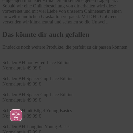
eingelagert und jeder Artikel erhält seinen eigenen Lagerplatz.
Sobald wir eine Onlinebestellung von dir erhalten wird diese
vorbereitet und mit viel Liebe von unserem Onlineteam in einen
umweltfreundlichen Graskarton verpackt. Mit DHL GoGreen
versenden wir klimaneutral und schonen so die Umwelt.
Das könnte dir auch gefallen
Entdecke noch weitere Produkte, die perfekt zu dir passen könnten.
Schalen BH non wired Lace Edition
Normalpreis
49,99 €
Schalen BH Spacer Cup Lace Edition
Normalpreis
49,99 €
Schalen BH Spacer Cup Lace Edition
Normalpreis
49,99 €
Schalen BH mit Bügel Young Basics
Normalpreis
39,99 €
Schalen BH Longline Young Basics
Normalpreis
42,99 €