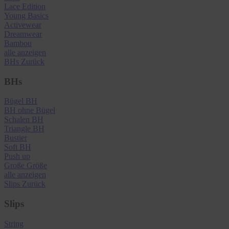
Lace Edition
Young Basics
Activewear
Dreamwear
Bambou
alle anzeigen
BHs
Zurück
BHs
Bügel BH
BH ohne Bügel
Schalen BH
Triangle BH
Bustier
Soft BH
Push up
Große Größe
alle anzeigen
Slips
Zurück
Slips
String