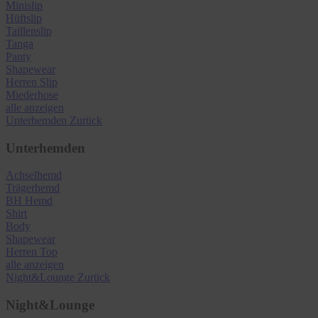
Minislip
Hüftslip
Taillenslip
Tanga
Panty
Shapewear
Herren Slip
Miederhose
alle anzeigen
Unterhemden
Zurück
Unterhemden
Achselhemd
Trägerhemd
BH Hemd
Shirt
Body
Shapewear
Herren Top
alle anzeigen
Night&Lounge
Zurück
Night&Lounge