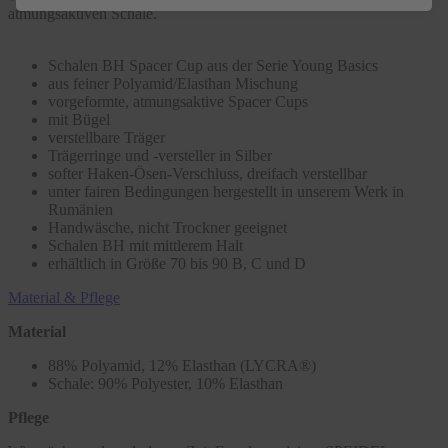
atmungsaktiven Schale.
Schalen BH Spacer Cup aus der Serie Young Basics
aus feiner Polyamid/Elasthan Mischung
vorgeformte, atmungsaktive Spacer Cups
mit Bügel
verstellbare Träger
Trägerringe und -versteller in Silber
softer Haken-Ösen-Verschluss, dreifach verstellbar
unter fairen Bedingungen hergestellt in unserem Werk in
Rumänien
Handwäsche, nicht Trockner geeignet
Schalen BH mit mittlerem Halt
erhältlich in Größe 70 bis 90 B, C und D
Material & Pflege
Material
88% Polyamid, 12% Elasthan (LYCRA®)
Schale: 90% Polyester, 10% Elasthan
Pflege