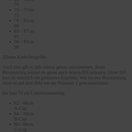
70
73 – 77cm
75
78 – 82cm
80
83 – 87cm
85
88 – 92cm
90
2
Deine Körbchengröße
Auch hier gilt es sich einmal genau auszumessen. Beim
Brustumfang kannst du gerne auch deinen BH anlassen. Ohne BH
hast du natürlich ein genaueres Ergebnis. Wie du den Brustumfang
misst ist auf dem Bild mit der Nummer 2 gekennzeichnet.
Du hast 70 cm Unterbrustumfang
82 - 84cm
A-Cup
84 – 86cm
B-Cup
86 - 88cm
C-Cup