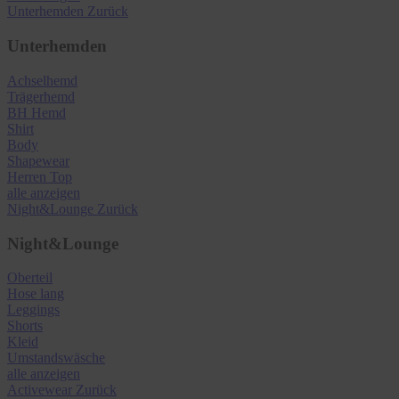
Unterhemden
Zurück
Unterhemden
Achselhemd
Trägerhemd
BH Hemd
Shirt
Body
Shapewear
Herren Top
alle anzeigen
Night&Lounge
Zurück
Night&Lounge
Oberteil
Hose lang
Leggings
Shorts
Kleid
Umstandswäsche
alle anzeigen
Activewear
Zurück