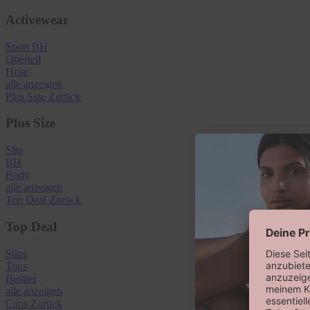
Activewear
Sport BH
Oberteil
Hose
alle anzeigen
Plus Size
Zurück
Plus Size
Slip
BH
Body
alle anzeigen
Top Deal
Zurück
Top Deal
Slips
Tops
Bustier
alle anzeigen
Caps
Zurück