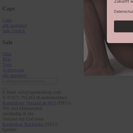
Caps
Caps
alle anzeigen
Sale
Zurück
Sale
Slips
BHs
Tops
Activewear
alle anzeigen
E-Mail: info@speidelshop.com
T: 07471 701283 (Kundenhotline)
Kostenloser Versand ab 60 €
(DEU)
Wir sind klimaneutral
nachhaltig & fair
Versand mit GoGreen
Kostenlose Rückgabe
(DEU)
Speidel