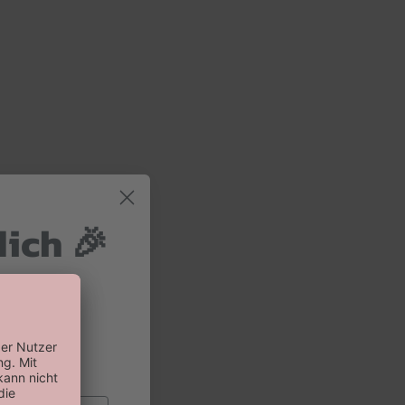
dich 🎉
 und 10%
 Bestellung