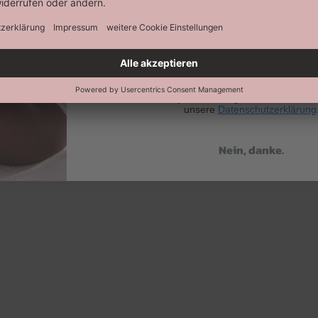
Abonnieren
Keine Datenweitergabe an Dritte. Eine A
jederzeit möglich. Hier findest 
unsere
Datenschutzerklärung
Nein, danke.