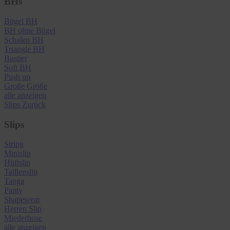
BHs
Bügel BH
BH ohne Bügel
Schalen BH
Triangle BH
Bustier
Soft BH
Push up
Große Größe
alle anzeigen
Slips
Zurück
Slips
String
Minislip
Hüftslip
Taillenslip
Tanga
Panty
Shapewear
Herren Slip
Miederhose
alle anzeigen