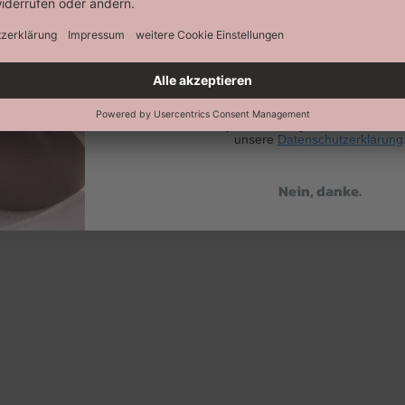
Abonnieren
Keine Datenweitergabe an Dritte. Eine A
jederzeit möglich. Hier findest 
unsere
Datenschutzerklärung
Nein, danke.