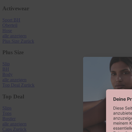
Activewear
Sport BH
Oberteil
Hose
alle anzeigen
Plus Size
Zurück
Plus Size
Slip
BH
Body
alle anzeigen
Top Deal
Zurück
Top Deal
Slips
Tops
Bustier
alle anzeigen
Caps
Zurück