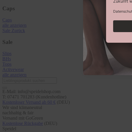
Caps
Caps
alle anzeigen
Sale
Zurück
Sale
Slips
BHs
Tops
Activewear
alle anzeigen
E-Mail: info@speidelshop.com
T: 07471 701283 (Kundenhotline)
Kostenloser Versand ab 60 €
(DEU)
Wir sind klimaneutral
nachhaltig & fair
Versand mit GoGreen
Kostenlose Rückgabe
(DEU)
Speidel