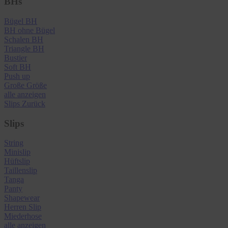
BHs
Bügel BH
BH ohne Bügel
Schalen BH
Triangle BH
Bustier
Soft BH
Push up
Große Größe
alle anzeigen
Slips
Zurück
Slips
String
Minislip
Hüftslip
Taillenslip
Tanga
Panty
Shapewear
Herren Slip
Miederhose
alle anzeigen