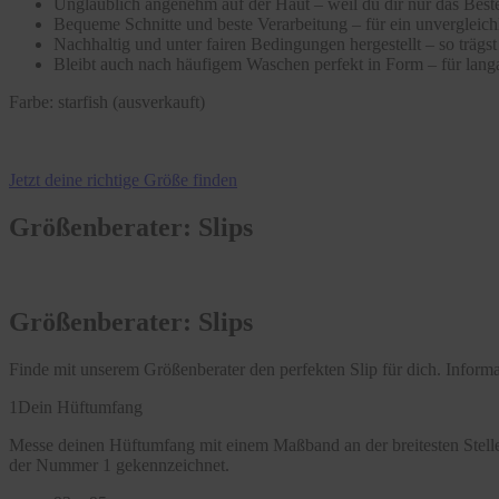
Unglaublich angenehm auf der Haut – weil du dir nur das Beste
Bequeme Schnitte und beste Verarbeitung – für ein unvergleic
Nachhaltig und unter fairen Bedingungen hergestellt – so träg
Bleibt auch nach häufigem Waschen perfekt in Form – für langa
Farbe:
starfish (ausverkauft)
Jetzt deine richtige Größe finden
Größenberater: Slips
Größenberater: Slips
Finde mit unserem Größenberater den perfekten Slip für dich. Infor
1
Dein Hüftumfang
Messe deinen Hüftumfang mit einem Maßband an der breitesten Stelle
der Nummer 1 gekennzeichnet.