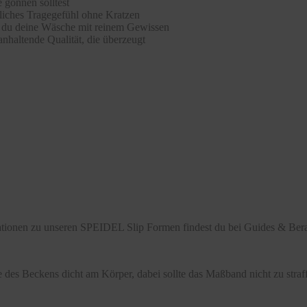
 gönnen solltest
hliches Tragegefühl ohne Kratzen
st du deine Wäsche mit reinem Gewissen
nhaltende Qualität, die überzeugt
mationen zu unseren SPEIDEL Slip Formen findest du bei Guides & Bera
 des Beckens dicht am Körper, dabei sollte das Maßband nicht zu stra