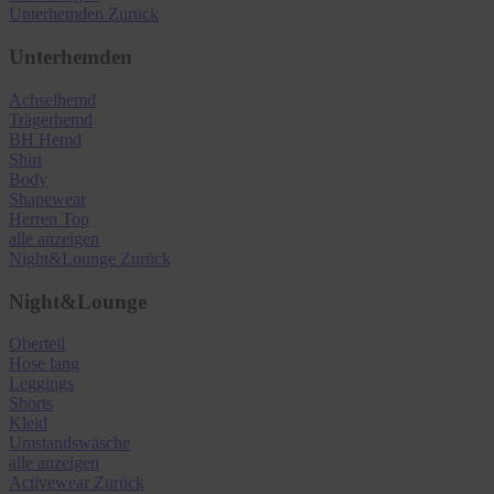
Unterhemden
Zurück
Unterhemden
Achselhemd
Trägerhemd
BH Hemd
Shirt
Body
Shapewear
Herren Top
alle anzeigen
Night&Lounge
Zurück
Night&Lounge
Oberteil
Hose lang
Leggings
Shorts
Kleid
Umstandswäsche
alle anzeigen
Activewear
Zurück