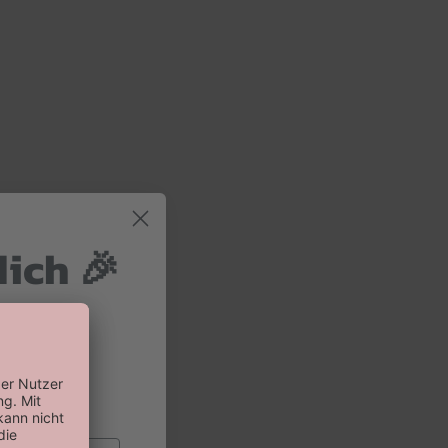
dich 🎉
 und 10%
 Bestellung