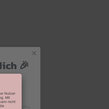
dich 🎉
 und 10%
 Bestellung