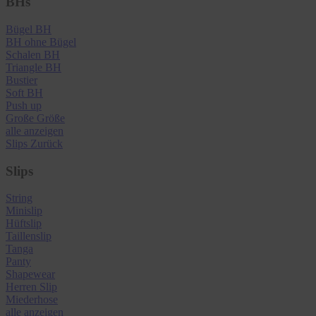
BHs
Bügel BH
BH ohne Bügel
Schalen BH
Triangle BH
Bustier
Soft BH
Push up
Große Größe
alle anzeigen
Slips
Zurück
Slips
String
Minislip
Hüftslip
Taillenslip
Tanga
Panty
Shapewear
Herren Slip
Miederhose
alle anzeigen