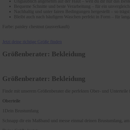
Unglaublich angenehm auf der Haut – weil du dir nur das Beste
Bequeme Schnitte und beste Verarbeitung – für ein unvergleic
Nachhaltig und unter fairen Bedingungen hergestellt – so träg
Bleibt auch nach häufigem Waschen perfekt in Form – für langa
Farbe:
paisley chestnut (ausverkauft)
Jetzt deine richtige Größe finden
Größenberater: Bekleidung
Größenberater: Bekleidung
Finde mit unserem Größenberater die perfekten Ober- und Unterteile f
Oberteile
1
Dein Brustumfang
Schnapp dir ein Maßband und messe einmal deinen Brustumfang, am 