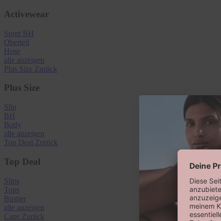
Activewear
Sport BH
Oberteil
Hose
alle anzeigen
Plus Size
Zurück
Plus Size
Slip
BH
Body
alle anzeigen
Top Deal
Zurück
Top Deal
Slips
Tops
Bustier
alle anzeigen
Caps
Zurück