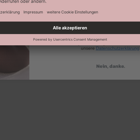
Abonnieren
Keine Datenweitergabe an Dritte. Eine A
jederzeit möglich. Hier findest 
unsere
Datenschutzerklärung
Nein, danke.