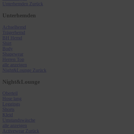
Unterhemden
Zurück
Unterhemden
Achselhemd
Trägerhemd
BH Hemd
Shirt
Body
Shapewear
Herren Top
alle anzeigen
Night&Lounge
Zurück
Night&Lounge
Oberteil
Hose lang
Leggings
Shorts
Kleid
Umstandswäsche
alle anzeigen
Activewear
Zurück