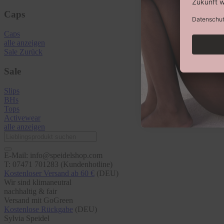
Caps
Caps
alle anzeigen
Sale
Zurück
Sale
Slips
BHs
Tops
Activewear
alle anzeigen
E-Mail: info@speidelshop.com
T: 07471 701283 (Kundenhotline)
Kostenloser Versand ab 60 €
(DEU)
Wir sind klimaneutral
nachhaltig & fair
Versand mit GoGreen
Kostenlose Rückgabe
(DEU)
Sylvia Speidel