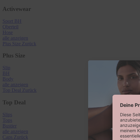
Activewear
Sport BH
Oberteil
Hose
alle anzeigen
Plus Size
Zurück
Plus Size
Slip
BH
Body
alle anzeigen
Top Deal
Zurück
Top Deal
Slips
Tops
Bustier
alle anzeigen
Caps
Zurück