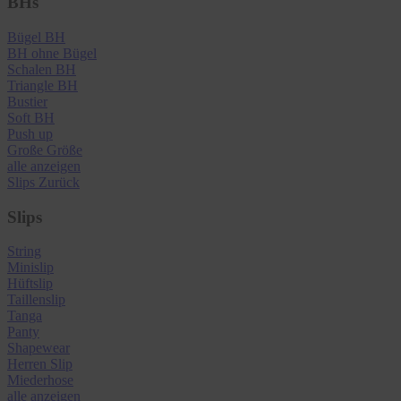
BHs
Bügel BH
BH ohne Bügel
Schalen BH
Triangle BH
Bustier
Soft BH
Push up
Große Größe
alle anzeigen
Slips
Zurück
Slips
String
Minislip
Hüftslip
Taillenslip
Tanga
Panty
Shapewear
Herren Slip
Miederhose
alle anzeigen