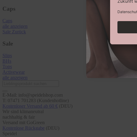
Caps
Caps
alle anzeigen
Sale
Zurück
Sale
Slips
BHs
Tops
Activewear
alle anzeigen
E-Mail: info@speidelshop.com
T: 07471 701283 (Kundenhotline)
Kostenloser Versand ab 60 €
(DEU)
Wir sind klimaneutral
nachhaltig & fair
Versand mit GoGreen
Kostenlose Rückgabe
(DEU)
Speidel