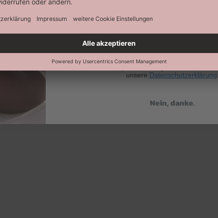
Abonnieren
Keine Datenweitergabe an Dritte. Eine A
jederzeit möglich. Hier findest 
unsere
Datenschutzerklärung
Nein, danke.