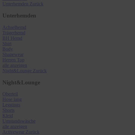
Unterhemden
Zurück
Unterhemden
Achselhemd
Trägerhemd
BH Hemd
Shirt
Body
Shapewear
Herren Top
alle anzeigen
Night&Lounge
Zurück
Night&Lounge
Oberteil
Hose lang
Leggings
Shorts
Kleid
Umstandswäsche
alle anzeigen
Activewear
Zurück