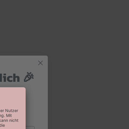
dich 🎉
 und 10%
 Bestellung