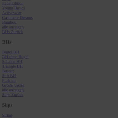
Lace Edition
Young Basics
Activewear
Cashmere Dreams
Bambou
alle anzeigen
BHs
Zurück
BHs
Bügel BH
BH ohne Bügel
Schalen BH
Triangle BH
Bustier
Soft BH
Push up
Große Größe
alle anzeigen
Slips
Zurück
Slips
String