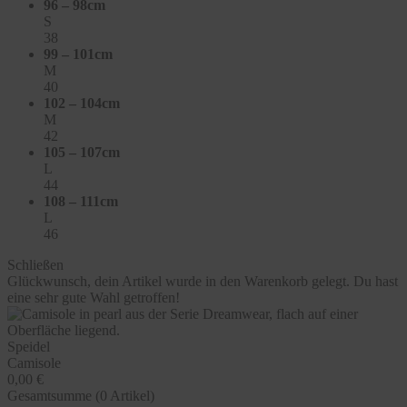
96 – 98cm
S
38
99 – 101cm
M
40
102 – 104cm
M
42
105 – 107cm
L
44
108 – 111cm
L
46
Schließen
Glückwunsch, dein Artikel wurde in den Warenkorb gelegt. Du hast
eine sehr gute Wahl getroffen!
Speidel
Camisole
0,00 €
Gesamtsumme (
0
Artikel)