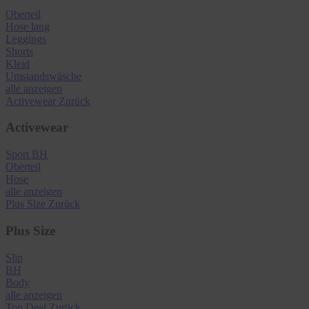
Oberteil
Hose lang
Leggings
Shorts
Kleid
Umstandswäsche
alle anzeigen
Activewear
Zurück
Activewear
Sport BH
Oberteil
Hose
alle anzeigen
Plus Size
Zurück
Plus Size
Slip
BH
Body
alle anzeigen
Top Deal
Zurück