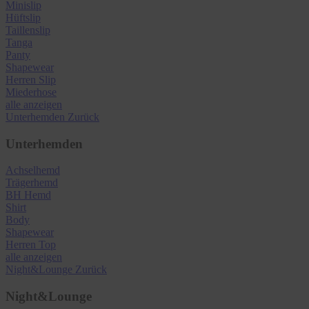
Minislip
Hüftslip
Taillenslip
Tanga
Panty
Shapewear
Herren Slip
Miederhose
alle anzeigen
Unterhemden
Zurück
Unterhemden
Achselhemd
Trägerhemd
BH Hemd
Shirt
Body
Shapewear
Herren Top
alle anzeigen
Night&Lounge
Zurück
Night&Lounge