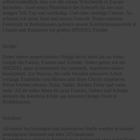
selbstverständlich, dass wir alle unsere Wäscheteile in Europa
herstellen – vom ersten Pinselstrich des Entwurfs bis hin zum
fertigen Teil. Fair und nachhaltig. Und ohne unnötige Chemie. So
schonen wir deine Haut und unsere Umwelt. Neben unserem
Firmensitz in Bodelshausen gehören unsere Konfektionsstandorte in
Ungarn und Rumänien zur großen SPEIDEL Familie.
Design
Hinter einem ansprechenden Design steckt mehr als ein feines
Gespür für Farben, Formen und Schnitte. Daher gehen wir bei
SPEIDEL ganz systematisch vor: sammeln, inspirieren lassen,
konzipieren. Ein Prozess, der viele Stunden intensiver Arbeit
verlangt. Eindrücke von Messen und Store Checks inspirieren.
Privat Erlebtes ebenso: Natur, Städte, Bücher, Filme und vieles
mehr. All die tollen Ideen für neue Formen, Farben und Schnitte
kreieren die kreativen Köpfe aus unserem Design Team in
Bodelshausen.
Strickerei
All unsere hochwertigen und innovativen Stoffe werden in unserer
hauseigenen Strickerei mit über 125 modernen
Rundstrickmaschinen in Bodelshausen hergestellt ohne dabei Natur