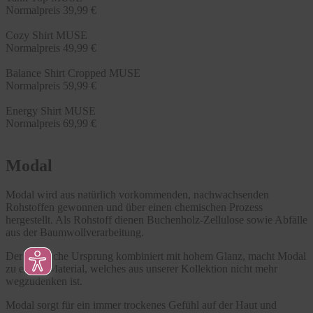
Normalpreis
39,99 €
Cozy Shirt MUSE
Normalpreis
49,99 €
Balance Shirt Cropped MUSE
Normalpreis
59,99 €
Energy Shirt MUSE
Normalpreis
69,99 €
Modal
Modal wird aus natürlich vorkommenden, nachwachsenden
Rohstoffen gewonnen und über einen chemischen Prozess
hergestellt. Als Rohstoff dienen Buchenholz-Zellulose sowie Abfälle
aus der Baumwollverarbeitung.
Der natürliche Ursprung kombiniert mit hohem Glanz, macht Modal
zu einem Material, welches aus unserer Kollektion nicht mehr
wegzudenken ist.
Modal sorgt für ein immer trockenes Gefühl auf der Haut und