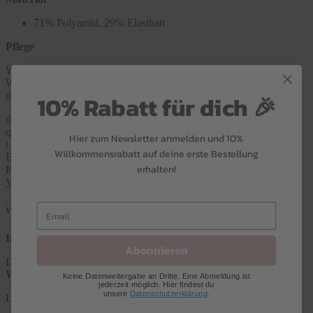
71% Polyamid, 29% Elasthan
Pflege
Wir möchten, dass du lange Zeit Freude an deiner SPEIDEL
Wäsche hast. Beachte bitte deshalb immer die Pflegehinweise auf
dem Einnähetikett am Produkt.
10% Rabatt für dich 🎉
d
q
Hier zum Newsletter anmelden und 10%
t
Willkommensrabatt auf deine erste Bestellung
E
erhalten!
K
Versand & Rückgabe
VERSAND & LIEFERZEIT
Innerhalb Deutschlands
Abonnieren
Die Versandkosten betragen 4,95 € oder
kostenfrei ab 60 €
Warenwert
.
Keine Datenweitergabe an Dritte. Eine Abmeldung ist
jederzeit möglich. Hier findest du
unsere
Datenschutzerklärung
.
Lieferung an Packstationen ist möglich.