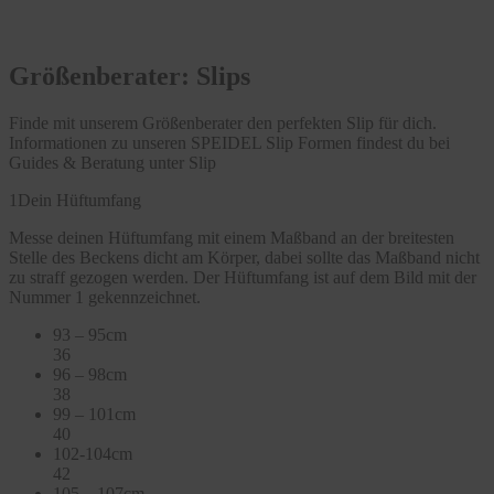
Größenberater: Slips
Finde mit unserem Größenberater den perfekten Slip für dich.
Informationen zu unseren SPEIDEL Slip Formen findest du bei
Guides & Beratung unter Slip
1
Dein Hüftumfang
Messe deinen Hüftumfang mit einem Maßband an der breitesten
Stelle des Beckens dicht am Körper, dabei sollte das Maßband nicht
zu straff gezogen werden. Der Hüftumfang ist auf dem Bild mit der
Nummer 1 gekennzeichnet.
93 – 95cm
36
96 – 98cm
38
99 – 101cm
40
102-104cm
42
105 – 107cm