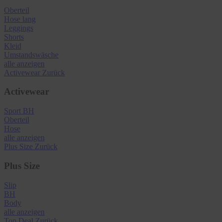
Oberteil
Hose lang
Leggings
Shorts
Kleid
Umstandswäsche
alle anzeigen
Activewear
Zurück
Activewear
Sport BH
Oberteil
Hose
alle anzeigen
Plus Size
Zurück
Plus Size
Slip
BH
Body
alle anzeigen
Top Deal
Zurück