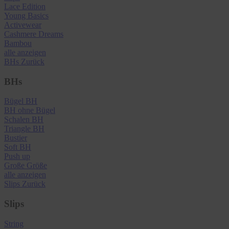
Lace Edition
Young Basics
Activewear
Cashmere Dreams
Bambou
alle anzeigen
BHs
Zurück
BHs
Bügel BH
BH ohne Bügel
Schalen BH
Triangle BH
Bustier
Soft BH
Push up
Große Größe
alle anzeigen
Slips
Zurück
Slips
String