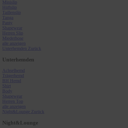
Minislip
Hüftslip
Taillenslip
Tanga
Panty
Shapewear
Herren Slip
Miederhose
alle anzeigen
Unterhemden
Zurück
Unterhemden
Achselhemd
Trägerhemd
BH Hemd
Shirt
Body
Shapewear
Herren Top
alle anzeigen
Night&Lounge
Zurück
Night&Lounge