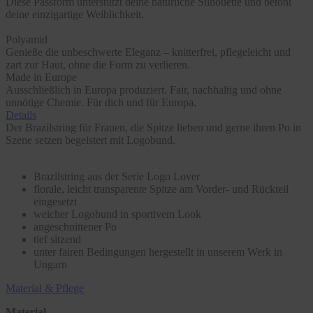
Diese Passform unterstützt deine natürliche Silhouette und betont
deine einzigartige Weiblichkeit.
Polyamid
Genieße die unbeschwerte Eleganz – knitterfrei, pflegeleicht und
zart zur Haut, ohne die Form zu verlieren.
Made in Europe
Ausschließlich in Europa produziert. Fair, nachhaltig und ohne
unnötige Chemie. Für dich und für Europa.
Details
Der Brazilstring für Frauen, die Spitze lieben und gerne ihren Po in
Szene setzen begeistert mit Logobund.
Brazilstring aus der Serie Logo Lover
florale, leicht transparente Spitze am Vorder- und Rückteil
eingesetzt
weicher Logobund in sportivem Look
angeschnittener Po
tief sitzend
unter fairen Bedingungen hergestellt in unserem Werk in
Ungarn
Material & Pflege
Material