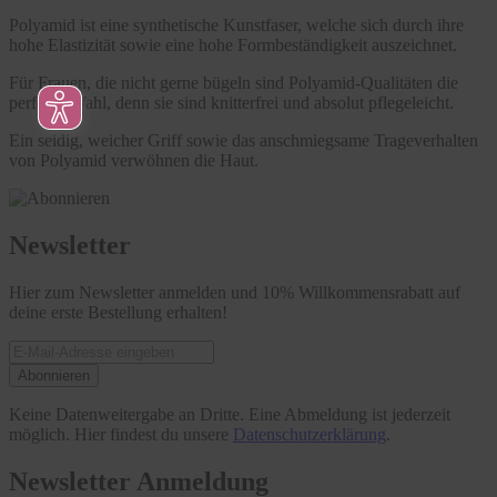
Polyamid ist eine synthetische Kunstfaser, welche sich durch ihre
hohe Elastizität sowie eine hohe Formbeständigkeit auszeichnet.
Für Frauen, die nicht gerne bügeln sind Polyamid-Qualitäten die
perfekte Wahl, denn sie sind knitterfrei und absolut pflegeleicht.
Ein seidig, weicher Griff sowie das anschmiegsame Trageverhalten
von Polyamid verwöhnen die Haut.
Newsletter
Hier zum Newsletter anmelden und 10% Willkommensrabatt auf
deine erste Bestellung erhalten!
Abonnieren
Keine Datenweitergabe an Dritte. Eine Abmeldung ist jederzeit
möglich. Hier findest du unsere
Datenschutzerklärung
.
Newsletter Anmeldung