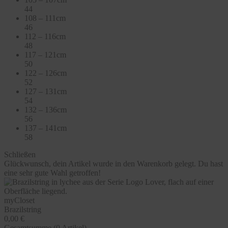
44
108 – 111cm
46
112 – 116cm
48
117 – 121cm
50
122 – 126cm
52
127 – 131cm
54
132 – 136cm
56
137 – 141cm
58
Schließen
Glückwunsch, dein Artikel wurde in den Warenkorb gelegt. Du hast
eine sehr gute Wahl getroffen!
myCloset
Brazilstring
0,00 €
Gesamtsumme (
0
Artikel)