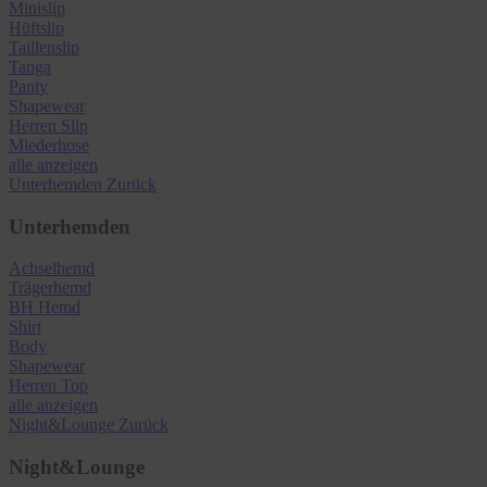
Minislip
Hüftslip
Taillenslip
Tanga
Panty
Shapewear
Herren Slip
Miederhose
alle anzeigen
Unterhemden
Zurück
Unterhemden
Achselhemd
Trägerhemd
BH Hemd
Shirt
Body
Shapewear
Herren Top
alle anzeigen
Night&Lounge
Zurück
Night&Lounge