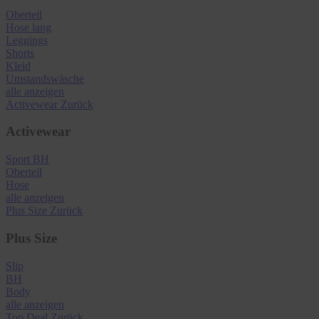
Oberteil
Hose lang
Leggings
Shorts
Kleid
Umstandswäsche
alle anzeigen
Activewear
Zurück
Activewear
Sport BH
Oberteil
Hose
alle anzeigen
Plus Size
Zurück
Plus Size
Slip
BH
Body
alle anzeigen
Top Deal
Zurück