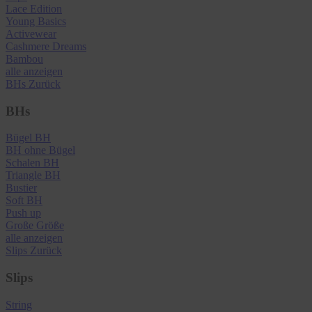
Lace Edition
Young Basics
Activewear
Cashmere Dreams
Bambou
alle anzeigen
BHs
Zurück
BHs
Bügel BH
BH ohne Bügel
Schalen BH
Triangle BH
Bustier
Soft BH
Push up
Große Größe
alle anzeigen
Slips
Zurück
Slips
String