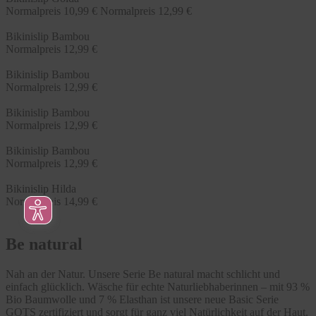
Normalpreis
10,99 €
Normalpreis
12,99 €
Bikinislip Bambou
Normalpreis
12,99 €
Bikinislip Bambou
Normalpreis
12,99 €
Bikinislip Bambou
Normalpreis
12,99 €
Bikinislip Bambou
Normalpreis
12,99 €
Bikinislip Hilda
Normalpreis
14,99 €
Be natural
Nah an der Natur. Unsere Serie Be natural macht schlicht und
einfach glücklich. Wäsche für echte Naturliebhaberinnen – mit 93 %
Bio Baumwolle und 7 % Elasthan ist unsere neue Basic Serie
GOTS zertifiziert und sorgt für ganz viel Natürlichkeit auf der Haut.