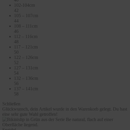
102-104cm
42
105 – 107cm
44
108 – 111cm
46
112 – 116cm
48
117 – 121cm
50
122 – 126cm
52
127 – 131cm
54
132 – 136cm
56
137 – 141cm
58
Schließen
Glückwunsch, dein Artikel wurde in den Warenkorb gelegt. Du hast
eine sehr gute Wahl getroffen!
Speidel