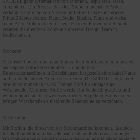
SPEIDEL ganz systematisch vor: sammeln, inspirieren lassen,
konzipieren. Ein Prozess, der viele Stunden intensiver Arbeit
verlangt. Eindrücke von Messen und Store Checks inspirieren.
Privat Erlebtes ebenso: Natur, Städte, Bücher, Filme und vieles
mehr. All die tollen Ideen für neue Formen, Farben und Schnitte
kreieren die kreativen Köpfe aus unserem Design Team in
Bodelshausen.
Strickerei
All unsere hochwertigen und innovativen Stoffe werden in unserer
hauseigenen Strickerei mit über 125 modernen
Rundstrickmaschinen in Bodelshausen hergestellt ohne dabei Natur
und Umwelt aus den Augen zu verlieren. Die SPEIDEL Strickerei
produziert monatlich ca. 90 Tonnen Stoff für einzigartige
Wäscheteile. All unsere Stoffe werden im Schlauch gestrickt und
wenn möglich auch so weiterverarbeitet. So gelingt es uns in den
fertigen Wäscheteilen auf störende Seitennähte zu verzichten.
Ausrüstung
Mit Stoffen, die direkt von der Strickmaschine kommen, lässt sich
für die Konfektion in den seltensten Fällen direkt etwas anfangen.
Die Rohware muss zunächst gewaschen und anschließend gebleicht