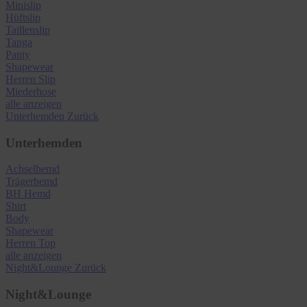
Minislip
Hüftslip
Taillenslip
Tanga
Panty
Shapewear
Herren Slip
Miederhose
alle anzeigen
Unterhemden
Zurück
Unterhemden
Achselhemd
Trägerhemd
BH Hemd
Shirt
Body
Shapewear
Herren Top
alle anzeigen
Night&Lounge
Zurück
Night&Lounge