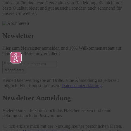
und steht für eine neue Generation von Bekleidung, die nicht nur
beste Qualität bietet und gut aussieht, sondern auch schonend für
unsere Umwelt ist.
Newsletter
Hier zum Newsletter anmelden und 10% Willkommensrabatt auf
deine erste Bestellung erhalten!
Abonnieren
Keine Datenweitergabe an Dritte. Eine Abmeldung ist jederzeit
möglich. Hier findest du unsere
Datenschutzerklärung
.
Newsletter Anmeldung
Vielen Dank - Jetzt nur noch das Häkchen setzen und dann
bekommst auch du Post von uns.
Ich erkläre mich mit der Nutzung meiner persönlichen Daten,