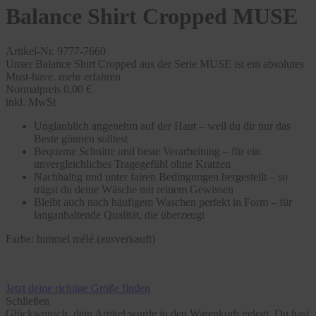
Balance Shirt Cropped MUSE
Artikel-Nr. 9777-7660
Unser Balance Shirt Cropped aus der Serie MUSE ist ein absolutes
Must-have.
mehr erfahren
Normalpreis
0,00 €
inkl. MwSt
Unglaublich angenehm auf der Haut – weil du dir nur das
Beste gönnen solltest
Bequeme Schnitte und beste Verarbeitung – für ein
unvergleichliches Tragegefühl ohne Kratzen
Nachhaltig und unter fairen Bedingungen hergestellt – so
trägst du deine Wäsche mit reinem Gewissen
Bleibt auch nach häufigem Waschen perfekt in Form – für
langanhaltende Qualität, die überzeugt
Farbe:
himmel mélé (ausverkauft)
Jetzt deine richtige Größe finden
Schließen
Glückwunsch, dein Artikel wurde in den Warenkorb gelegt. Du hast