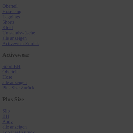
Oberteil
Hose lang
Leggings
Shorts
Kleid
Umstandswäsche
alle anzeigen
Activewear
Zurück
Activewear
Sport BH
Oberteil
Hose
alle anzeigen
Plus Size
Zurück
Plus Size
Slip
BH
Body
alle anzeigen
Top Deal
Zurück