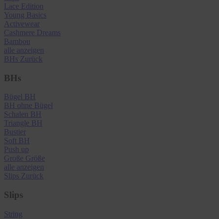
Lace Edition
Young Basics
Activewear
Cashmere Dreams
Bambou
alle anzeigen
BHs
Zurück
BHs
Bügel BH
BH ohne Bügel
Schalen BH
Triangle BH
Bustier
Soft BH
Push up
Große Größe
alle anzeigen
Slips
Zurück
Slips
String