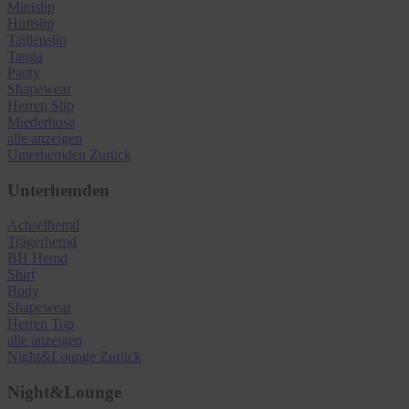
Minislip
Hüftslip
Taillenslip
Tanga
Panty
Shapewear
Herren Slip
Miederhose
alle anzeigen
Unterhemden
Zurück
Unterhemden
Achselhemd
Trägerhemd
BH Hemd
Shirt
Body
Shapewear
Herren Top
alle anzeigen
Night&Lounge
Zurück
Night&Lounge