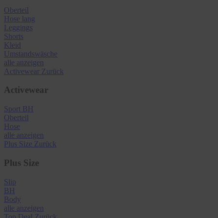
Oberteil
Hose lang
Leggings
Shorts
Kleid
Umstandswäsche
alle anzeigen
Activewear
Zurück
Activewear
Sport BH
Oberteil
Hose
alle anzeigen
Plus Size
Zurück
Plus Size
Slip
BH
Body
alle anzeigen
Top Deal
Zurück