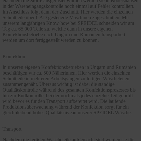
Nachdem die Stoffe ausgerüstet wurden werden sie in Bodelshausen
in der Wareneingangskontrolle noch einmal auf Fehler kontrolliert.
Im Anschluss folgt dann der Zuschnitt. Hier werden die einzelnen
Schnittteile über CAD gesteuerte Maschinen zugeschnitten. Mit
unserem langjährigen Know-how bei SPEIDEL schneiden wir am
Tag ca. 65.000 Teile zu, welche dann in unsere eigenen
Konfektionsbetriebe nach Ungarn und Rumänien transportiert
werden um dort fertiggestellt werden zu können.
Konfektion
In unseren eigenen Konfektionsbetrieben in Ungarn und Rumänien
beschäftigen wir ca. 500 Näherinnen. Hier werden die einzelnen
Schnittteile in mehreren Arbeitsgängen zu fertigen Wäscheteilen
zusammengenäht. Überaus wichtig ist dabei die ständige
Qualitätskontrolle während des gesamten Konfektionsprozesses bis
hin zur Endkontrolle, bei der nochmals jedes einzelne Teil geprüft
wird bevor es für den Transport aufbereitet wird. Die laufende
Produktionsüberwachung während der Konfektion sorgt für ein
gleichbleibend hohes Qualitätsniveau unserer SPEIDEL Wäsche.
Transport
Nachdem die fertigen Wäscheteile aufgemacht sind werden sie für