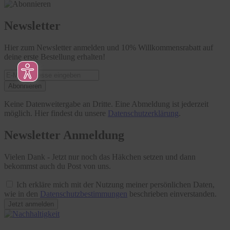
Newsletter
Hier zum Newsletter anmelden und 10% Willkommensrabatt auf
deine erste Bestellung erhalten!
Abonnieren
Keine Datenweitergabe an Dritte. Eine Abmeldung ist jederzeit
möglich. Hier findest du unsere
Datenschutzerklärung
.
Newsletter Anmeldung
Vielen Dank - Jetzt nur noch das Häkchen setzen und dann
bekommst auch du Post von uns.
Ich erkläre mich mit der Nutzung meiner persönlichen Daten,
wie in den
Datenschutzbestimmungen
beschrieben einverstanden.
Jetzt anmelden