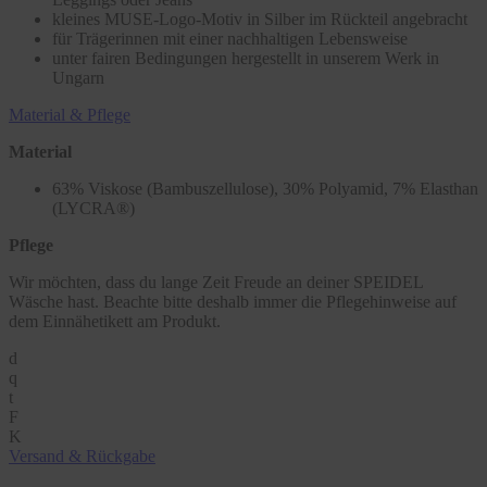
kleines MUSE-Logo-Motiv in Silber im Rückteil angebracht
für Trägerinnen mit einer nachhaltigen Lebensweise
unter fairen Bedingungen hergestellt in unserem Werk in
Ungarn
Material & Pflege
Material
63% Viskose (Bambuszellulose), 30% Polyamid, 7% Elasthan
(LYCRA®)
Pflege
Wir möchten, dass du lange Zeit Freude an deiner SPEIDEL
Wäsche hast. Beachte bitte deshalb immer die Pflegehinweise auf
dem Einnähetikett am Produkt.
d
q
t
F
K
Versand & Rückgabe