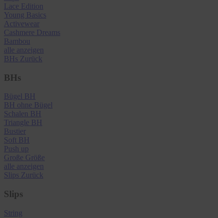
Lace Edition
Young Basics
Activewear
Cashmere Dreams
Bambou
alle anzeigen
BHs
Zurück
BHs
Bügel BH
BH ohne Bügel
Schalen BH
Triangle BH
Bustier
Soft BH
Push up
Große Größe
alle anzeigen
Slips
Zurück
Slips
String