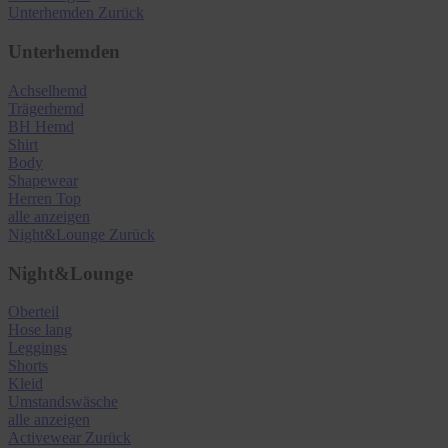
Unterhemden
Zurück
Unterhemden
Achselhemd
Trägerhemd
BH Hemd
Shirt
Body
Shapewear
Herren Top
alle anzeigen
Night&Lounge
Zurück
Night&Lounge
Oberteil
Hose lang
Leggings
Shorts
Kleid
Umstandswäsche
alle anzeigen
Activewear
Zurück