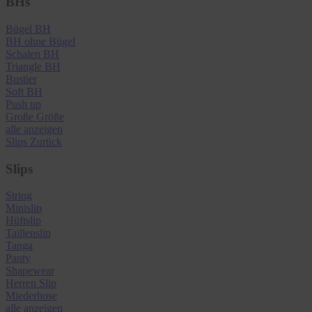
BHs
Bügel BH
BH ohne Bügel
Schalen BH
Triangle BH
Bustier
Soft BH
Push up
Große Größe
alle anzeigen
Slips
Zurück
Slips
String
Minislip
Hüftslip
Taillenslip
Tanga
Panty
Shapewear
Herren Slip
Miederhose
alle anzeigen