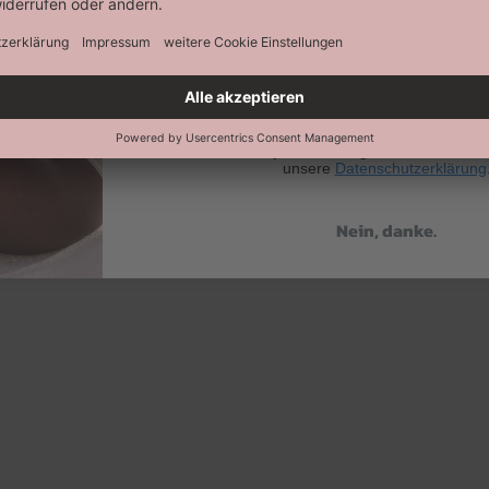
Abonnieren
Keine Datenweitergabe an Dritte. Eine A
jederzeit möglich. Hier findest 
unsere
Datenschutzerklärung
Nein, danke.