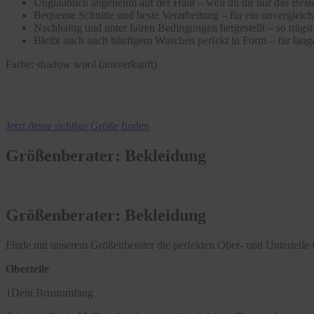
Unglaublich angenehm auf der Haut – weil du dir nur das Beste
Bequeme Schnitte und beste Verarbeitung – für ein unvergleic
Nachhaltig und unter fairen Bedingungen hergestellt – so träg
Bleibt auch nach häufigem Waschen perfekt in Form – für langa
Farbe:
shadow wool (ausverkauft)
Jetzt deine richtige Größe finden
Größenberater: Bekleidung
Größenberater: Bekleidung
Finde mit unserem Größenberater die perfekten Ober- und Unterteile f
Oberteile
1
Dein Brustumfang