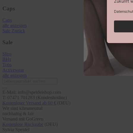
Caps
Caps
alle anzeigen
Sale
Zurück
Sale
Slips
BHs
Tops
Activewear
alle anzeigen
E-Mail: info@speidelshop.com
T: 07471 701283 (Kundenhotline)
Kostenloser Versand ab 60 €
(DEU)
Wir sind klimaneutral
nachhaltig & fair
Versand mit GoGreen
Kostenlose Rückgabe
(DEU)
Sylvia Speidel