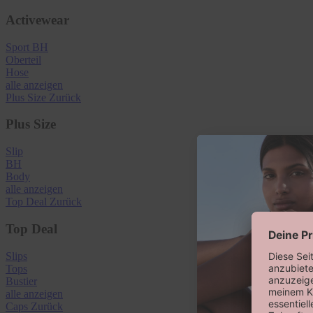
Activewear
Sport BH
Oberteil
Hose
alle anzeigen
Plus Size
Zurück
Plus Size
Slip
BH
Body
alle anzeigen
Top Deal
Zurück
Top Deal
Slips
Tops
Bustier
alle anzeigen
Caps
Zurück