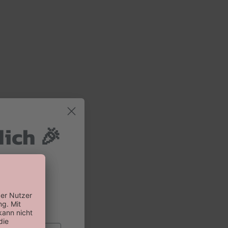
dich 🎉
 und 10%
 Bestellung