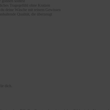
 gönnen solltest
hliches Tragegefühl ohne Kratzen
st du deine Wäsche mit reinem Gewissen
nhaltende Qualität, die überzeugt
ür dich.